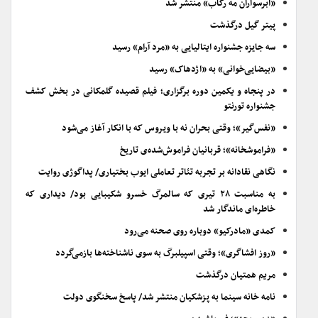
«ابرسواران مه رکاب» منتشر شد
پیتر گیل درگذشت
سه جایزه جشنواره ایتالیایی به «مرد آرام» رسید
«بیضایی‌خوانی» به «اژدهاک» رسید
در پنجاه و یکمین دوره برگزاری؛ فیلم قصیده گلمکانی در بخش کشف
جشنواره تورنتو
«نفس‌گیر»؛ وقتی بحران نه با ویروس که با انکار آغاز می‌شود
«فراموشخانه»؛ قربانیان فراموش‌شده‌ی تاریخ
نگاهی نقادانه بر تجربه تئاتر تعاملی ایوب بختیاری/ پداگوژی روایت
به مناسبت ۲۸ تیری که سالمرگ خسرو شکیبایی بود/ دیداری که
خاطره‌ای ماندگار شد
کمدی «مادرکیو» دوباره روی صحنه می‌رود
«روز افشاگری»؛ وقتی اسپیلبرگ به سوی ناشناخته‌ها بازمی‌گردد
مریم همتیان درگذشت
نامه خانه سینما به پزشکیان منتشر شد/ پاسخ سخنگوی دولت