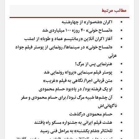
مطالب مرتبط
اکران «شه‌سوار» از چهارشنبه
«تمساح خونی» ۴۰ روزه ۱۰۰ میلیاردی شد
آغاز اکران آنلاین «رمانتیسم عماد و طوبا» از امشب
«تمساح خونی» در سینماها/ رونمایی از پوستر فیلم جواد
عزتی
هنرنمایی پس از مرگ!
پوستر فیلم سینمایی «پروا» رونمایی شد
متن قربانی اجرا/ نگاهی به فیلم «غریب»
او یک فرشته بود/ در یادبود حسام محمودی
آن چشم‌ها شبیه مرگ نبود/ برای حسام محمودی و سفر
ناگهانی‌اش
حسام محمودی درگذشت
هشت فیلم ایرانی به جشنواره مسکو راه یافتند
تله‌تئاتر «شام یکشنبه» به مراحل فنی رسید