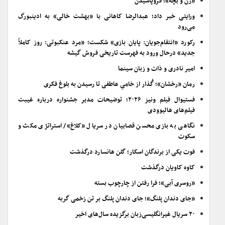
«زن و بچه»؛ فروپاشیدن
ورایتی خبر داد؛ عبدالرضا کاهانی با «بهشت خالی» به ادینبورگ
می‌رود
رکورد «انتقام‌جویان: پایان بازی» شکست؛ «مرد عنکبوتی: روز کاملاً
جدید» درحال ورود به فهرست تاریخی فروش گیشه
امیر نادری و ذات و زبان سینما
رمان «رخشان»؛ گُذار از خامیِ عاطفی تا رسیدن به بلوغ فکری
فستیوال فیلم ونیز ۲۰۲۶؛ توضیحات مدیر جشنواره درباره غیبت
فیلم‌های هالیوودی
نگاهی به بازی محسن قصابیان در سریال «کلاغ»/ استراتژی مکث و
سکوت
فوت یکی از برندگان اسکار؛ گلن هانسارد درگذشت
کاوه کاویان درگذشت
«روسری آبی»؛ فرا رفتن از چارچوب بسته
«جای دندان پلنگ»؛ جای دندان پلنگ بر تن زخمی گربه
۲۰ سریال غیرانگلیسی‌زبان برگزیده سال‌های اخیر