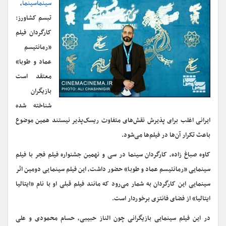
سینماسینما
،
تبسم کشاورز:
کارگردان فیلم
«رمانتیسم
عماد و طوبا»
معتقد است
بازیگران
شناخته شده
ایرانی اغلب برای پذیرش نقش‌های متفاوت ریسک‌پذیر نیستند همین موضوع
باعث تکرار آن‌ها در فیلم‌ها می‌شود.
کاوه صباغ زاده، کارگردان سینما در سی و نهمین جشنواره فیلم فجر با فیلم
سینمایی «رمانتیسم عماد و طوبا» حضور داشت، این فیلم سینمایی دومین اثر
سینمایی این کارگردان به شمار می‌رود که مانند فیلم قبلی او با نام «ایتالیا
ایتالیا» از فضای فانتزی برخوردار است.
در این فیلم سینمایی بازیگرانی چون الناز حبیبی، حسام محمودی و علی