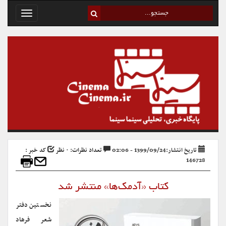
Toggle
avigation
تاریخ انتشار:1399/09/24 - 02:06
تعداد نظرات: ۰ نظر
کد خبر :
146728
کتاب «آدمک‌ها» منتشر شد
نخستین دفتر
شعر فرهاد