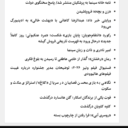
نامه خانه سینما به پزشکیان منتشر شد/ پاسخ سخنگوی دولت
«زن و بچه»؛ فروپاشیدن
ورایتی خبر داد؛ عبدالرضا کاهانی با «بهشت خالی» به ادینبورگ
می‌رود
رکورد «انتقام‌جویان: پایان بازی» شکست؛ «مرد عنکبوتی: روز کاملاً
جدید» درحال ورود به فهرست تاریخی فروش گیشه
امیر نادری و ذات و زبان سینما
رمان «رخشان»؛ گُذار از خامیِ عاطفی تا رسیدن به بلوغ فکری
فستیوال فیلم ونیز ۲۰۲۶؛ توضیحات مدیر جشنواره درباره غیبت
فیلم‌های هالیوودی
نگاهی به بازی محسن قصابیان در سریال «کلاغ»/ استراتژی مکث و
سکوت
فوت یکی از برندگان اسکار؛ گلن هانسارد درگذشت
کاوه کاویان درگذشت
«روسری آبی»؛ فرا رفتن از چارچوب بسته