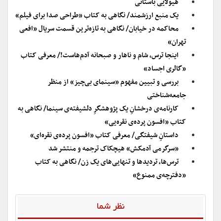
هیولایی باستانی
یک منبع ارزشمند/ نگاهی به کتاب «طراحی صدا برای فیلم»
محاکمه در خیابان/ نگاهی به تازه‌ترین قسمت سریال «افعی
تهران»
اینجا ترس، شام و ناهار و صبحانه آدم‌هاست!/ معرفی کتاب
«گالری اجساد»
بررسی و تبیین مفهوم «سینمای بی‌چیز» از منظر
جامعه‌شناختی
کارنامه‌ی درخشانِ یک پژوهشگرِ دلشیفته‌ی سینما/ نگاهی به
کتاب «افسون پرده‌ی نقره‌یی»
داستانِ شیفتگی/ معرفی کتاب «افسون پرده‌ی نقره‌ای»
«سرگرمی آدمکش» هیچکاک ترجمه و منتشر شد
ترس‌ها، تردیدها و تنهایی‌های یک زن/ نگاهی به کتاب
«دفترچه‌ی ممنوع»
نظر شما