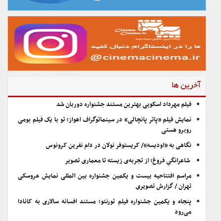
آخرین ها
فیلم مهرداد اسکویی بهترین مستند جشنواره دوربان شد
نمایش فیلم «پاتر پانچالی» در سینماتوگراف اهواز؛ تو با یک فیلم بومی
روبرو هستی
نگاهی به «اودیسه»/ کریستوفر نولان در دام نفرین کرونوس
شاعرانگیِ فروغ؛ از تجربه‌ی زیسته تا معماری تصویر
مراسم افتتاحیه بیست و یکمین جشنواره بین المللی نمایش عروسکی
تهران / گزارش تصویری
پنجاه و یکمین جشنواره فیلم تورنتو؛ مستند افسانه سالاری به کانادا
می‌رود