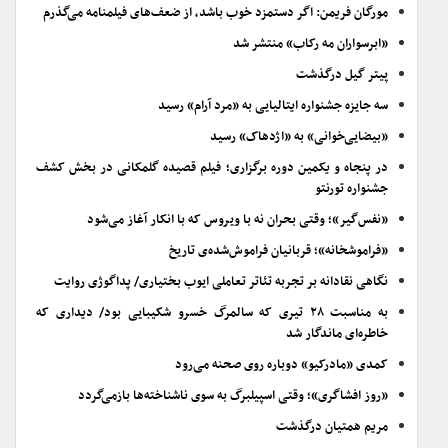
مورگان فریمن: اگر دستمزد خوب باشد، از ضعف‌های فیلمنامه می‌گذرم
«ابرسواران مه رکاب» منتشر شد
پیتر گیل درگذشت
سه جایزه جشنواره ایتالیایی به «مرد آرام» رسید
«بیضایی‌خوانی» به «اژدهاک» رسید
در پنجاه و یکمین دوره برگزاری؛ فیلم قصیده گلمکانی در بخش کشف
جشنواره تورنتو
«نفس‌گیر»؛ وقتی بحران نه با ویروس که با انکار آغاز می‌شود
«فراموشخانه»؛ قربانیان فراموش‌شده‌ی تاریخ
نگاهی نقادانه بر تجربه تئاتر تعاملی ایوب بختیاری/ پداگوژی روایت
به مناسبت ۲۸ تیری که سالمرگ خسرو شکیبایی بود/ دیداری که
خاطره‌ای ماندگار شد
کمدی «مادرکیو» دوباره روی صحنه می‌رود
«روز افشاگری»؛ وقتی اسپیلبرگ به سوی ناشناخته‌ها بازمی‌گردد
مریم همتیان درگذشت