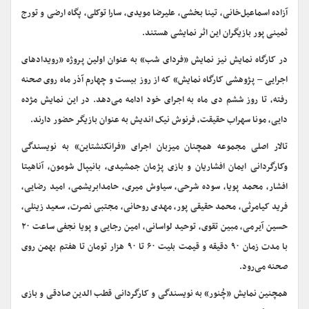
آزاده اسماعیل‌خانی، تینا بخشی، علیرضا مویدی، سارا توکلی، پگاه ارضی و تورج
ثمینی پور بازیگران این اثر نمایشی هستند.
در کارگاه نمایش نیز نمایش «فردای شب» به عنوان اولین پروژه «رویدادهای
اجرایی – پژوهشی کارگاه نمایش» که از روز بیست و چهارم آذر ماه روی صحنه
رفته، تا روز ششم دی ماه به اجرای خود ادامه می‌دهد. در این نمایش مژده
دایی، مونا سهراب حقیقت، فرنوش نیک اندیش به عنوان بازیگر حضور دارند.
تالار اصلی مجموعه همچنان میزبان اجرای «فرانکنشتاین» به نویسندگی
وکارگردانی ایمان افشاریان و بازی پژمان جمشیدی، بانیپال شومون، آناهیتا
افشار، محمد پویا، سوده شرحی، سیاوش میری، حامدابریشمی، امید رضایی،
فرید کیامرثی، محمد حقیقی پور، مهدی روحانی، مجتبی نصرت، سعید زینلی،
حسین آیرمی، مبین تقوی، توحید لواسانی، امین رجایی و پویا نجفی ساعت ۲۰
با مدت زمان ۹۰ دقیقه و قیمت بلیت ۶۰ تا ۹۰ هزار تومان تا هفتم بهمن روی
صحنه می‌رود.
همچنین نمایش «چُنور» به نویسندگی و کارگردانی قطب الدین صادقی و بازی