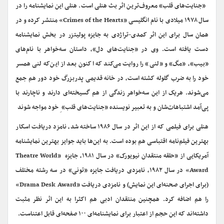
«جنایت‌های قلب» معروف‌ترین اثر بث هنلی است. هنلی این نمایشنامه را در
سال ۱۹۷۸ میلادی با نام انگلیسی «Crimes of the Hearts» منتشر کرده و در
همان سال برای این اثر کمدی-تراژدی به جایزه پولیتزر در بخش نمایشنامه
دست یافته است. وی در «جنایت‌های دل»، داستان سه‌خواهر با نام‌های
«بیب»، «مگ» و «لنی» را روایت می‌کند که اکنون بعد از این‌که لنی همسر
خود را به ضرب گلوله کشته است، در خانه قدیمی پدربزرگ خود دور هم جمع
می‌شوند. هریک از این سه‌خواهر زندگی از هم گسیخته‌ای دارند و ناچارند با
پی‌آمد اشتباهات‌شان و به تعبیر نویسنده «جنایت‌های قلب» ِ خود مواجه شوند
هنلی برای فیلمی که از این اثر در سال ۱۹۸۶ ساخته شد، نامزد دریافت اسکار
بهترین فیلم‌نامه اقتباسی هم بوده است. به این‌ها باید جوایز بهترین نمایشنامه
آمریکایی از «حلقه منتقدان نیویورک» در سال ۱۹۸۱، جایزه «Theatre World
Award» در سال ۱۹۸۲، نامزدی دریافت جایزه «تونی» در سه رشته مختلف
(برای اجرای صحنه‌ای این نمایش) و نامزدی دریافت «Drama Desk Award»
را هم اضافه کرد. همچنین منتقدان ادبی هم اکثرا به این اثر نظر مثبت
داشته‌اند که این حجم از اعتبار برای نمایشنامه‌ای ۱۰۰ صفحه‌ای قابل اعتناست.