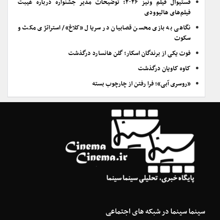
فستیوال فیلم ونیز ۲۰۲۶؛ توضیحات مدیر جشنواره درباره غیبت
فیلم‌های هالیوودی
نگاهی به بازی محسن قصابیان در سریال «کلاغ»/ استراتژی مکث و
سکوت
فوت یکی از برندگان اسکار؛ گلن هانسارد درگذشت
کاوه کاویان درگذشت
«روسری آبی»؛ فرا رفتن از چارچوب بسته
سینما سینما در شبکه های اجتماعی