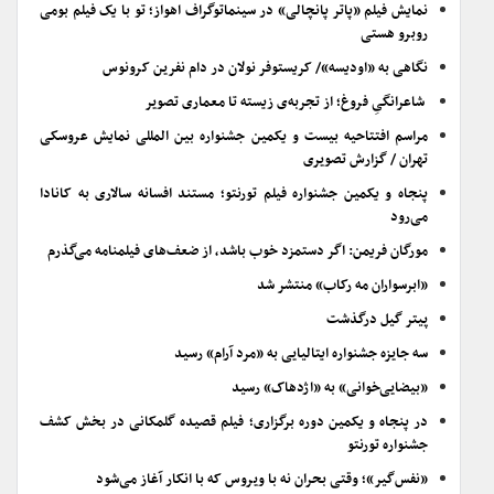
نمایش فیلم «پاتر پانچالی» در سینماتوگراف اهواز؛ تو با یک فیلم بومی
روبرو هستی
نگاهی به «اودیسه»/ کریستوفر نولان در دام نفرین کرونوس
شاعرانگیِ فروغ؛ از تجربه‌ی زیسته تا معماری تصویر
مراسم افتتاحیه بیست و یکمین جشنواره بین المللی نمایش عروسکی
تهران / گزارش تصویری
پنجاه و یکمین جشنواره فیلم تورنتو؛ مستند افسانه سالاری به کانادا
می‌رود
مورگان فریمن: اگر دستمزد خوب باشد، از ضعف‌های فیلمنامه می‌گذرم
«ابرسواران مه رکاب» منتشر شد
پیتر گیل درگذشت
سه جایزه جشنواره ایتالیایی به «مرد آرام» رسید
«بیضایی‌خوانی» به «اژدهاک» رسید
در پنجاه و یکمین دوره برگزاری؛ فیلم قصیده گلمکانی در بخش کشف
جشنواره تورنتو
«نفس‌گیر»؛ وقتی بحران نه با ویروس که با انکار آغاز می‌شود