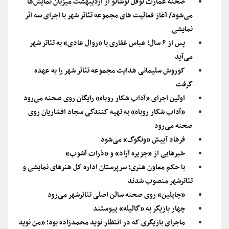
صحنه عمارت نوفل لوشاتو از اردیبهشت میزبان نمایش‌ها
می‌شود/ آغاز فعالیت های مجموعه تئاتر شهر با اجرای سه اثر
نمایشی
پس از ۶ سال؛ عباس غفاری با «روال عادی» به تئاتر شهر
می‌آید
کوروش سلیمانی هدایت مجموعه تئاتر شهر را به عهده
گرفت
اولین اجرای «آداب شکار روباه» رایگان روی صحنه می‌رود
«آداب شکار روباه» به تهیه کنندگی سجاد افشاریان روی
صحنه می‌رود
فرهاد آییش «ونگوگ» می‌شود
خبرهایی از «جزیره آزاد» و «ذرات آشوب»
با حکم معاون هنری؛ سرپرستان اداره کل هنرهای نمایشی و
تئاترشهر منصوب شدند
«چاپلین» روی صحنه سالن اصلی تئاترشهر می‌رود
چهار بازیگر به «گالیله» پیوستند
ماجرای بازیگری که در انتظار نوید محمدزاده بود؛ «من نوید