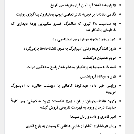
«فراموشخانه»؛ قربانیان فراموش‌شده‌ی تاریخ
نگاهی نقادانه بر تجربه تئاتر تعاملی ایوب بختیاری/ پداگوژی روایت
به مناسبت ۲۸ تیری که سالمرگ خسرو شکیبایی بود/ دیداری که
خاطره‌ای ماندگار شد
کمدی «مادرکیو» دوباره روی صحنه می‌رود
«روز افشاگری»؛ وقتی اسپیلبرگ به سوی ناشناخته‌ها بازمی‌گردد
مریم همتیان درگذشت
نامه خانه سینما به پزشکیان منتشر شد/ پاسخ سخنگوی دولت
«زن و بچه»؛ فروپاشیدن
ورایتی خبر داد؛ عبدالرضا کاهانی با «بهشت خالی» به ادینبورگ
می‌رود
رکورد «انتقام‌جویان: پایان بازی» شکست؛ «مرد عنکبوتی: روز کاملاً
جدید» درحال ورود به فهرست تاریخی فروش گیشه
امیر نادری و ذات و زبان سینما
رمان «رخشان»؛ گُذار از خامیِ عاطفی تا رسیدن به بلوغ فکری