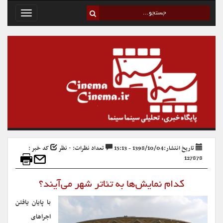
Toggle
avigation
تاریخ انتشار:1398/10/04 - 15:13
تعداد نظرات: ۰ نظر
کد خبر :
127878
کدام نمایش‌ها به تئاتر شهر می‌آیند؟
با پایان یافتن
اجراهای