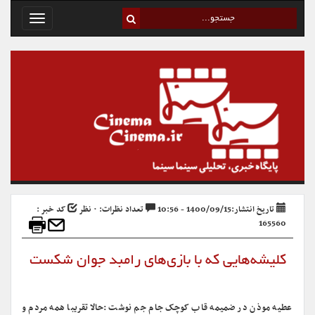
Toggle
avigation
تاریخ انتشار:1400/09/15 - 10:56
تعداد نظرات: ۰ نظر
کد خبر :
165560
کلیشه‌‌‌هایی که با بازی‌های رامبد جوان شکست
عطیه موذن در ضمیمه قاب کوچک جام جم نوشت :حالا تقریبا همه مردم و