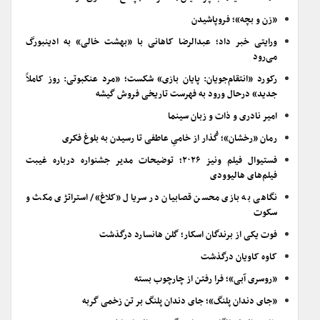
«زن و بچه»؛ فروپاشیدن
ورایتی خبر داد؛ عبدالرضا کاهانی با «بهشت خالی» به ادینبورگ
می‌رود
رکورد «انتقام‌جویان: پایان بازی» شکست؛ «مرد عنکبوتی: روز کاملاً
جدید» درحال ورود به فهرست تاریخی فروش گیشه
امیر نادری و ذات و زبان سینما
رمان «رخشان»؛ گُذار از خامیِ عاطفی تا رسیدن به بلوغ فکری
فستیوال فیلم ونیز ۲۰۲۶؛ توضیحات مدیر جشنواره درباره غیبت
فیلم‌های هالیوودی
نگاهی به بازی محسن قصابیان در سریال «کلاغ»/ استراتژی مکث و
سکوت
فوت یکی از برندگان اسکار؛ گلن هانسارد درگذشت
کاوه کاویان درگذشت
«روسری آبی»؛ فرا رفتن از چارچوب بسته
«جای دندان پلنگ»؛ جای دندان پلنگ بر تن زخمی گربه