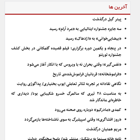
آخرین ها
پیتر گیل درگذشت
سه جایزه جشنواره ایتالیایی به «مرد آرام» رسید
«بیضایی‌خوانی» به «اژدهاک» رسید
در پنجاه و یکمین دوره برگزاری؛ فیلم قصیده گلمکانی در بخش کشف
جشنواره تورنتو
«نفس‌گیر»؛ وقتی بحران نه با ویروس که با انکار آغاز می‌شود
«فراموشخانه»؛ قربانیان فراموش‌شده‌ی تاریخ
نگاهی نقادانه بر تجربه تئاتر تعاملی ایوب بختیاری/ پداگوژی روایت
به مناسبت ۲۸ تیری که سالمرگ خسرو شکیبایی بود/ دیداری که
خاطره‌ای ماندگار شد
کمدی «مادرکیو» دوباره روی صحنه می‌رود
«روز افشاگری»؛ وقتی اسپیلبرگ به سوی ناشناخته‌ها بازمی‌گردد
مریم همتیان درگذشت
نامه خانه سینما به پزشکیان منتشر شد/ پاسخ سخنگوی دولت