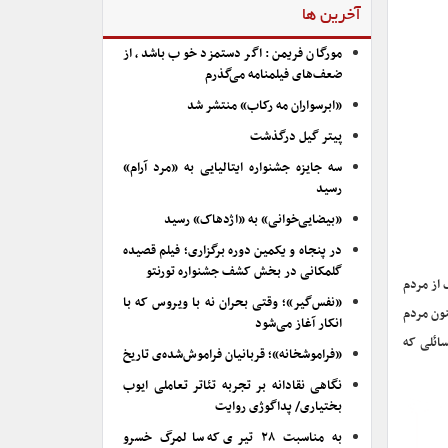
آخرین ها
مورگان فریمن: اگر دستمزد خوب باشد، از
ضعف‌های فیلمنامه می‌گذرم
«ابرسواران مه رکاب» منتشر شد
پیتر گیل درگذشت
سه جایزه جشنواره ایتالیایی به «مرد آرام»
رسید
«بیضایی‌خوانی» به «اژدهاک» رسید
در پنجاه و یکمین دوره برگزاری؛ فیلم قصیده
گلمکانی در بخش کشف جشنواره تورنتو
 از مردم
«نفس‌گیر»؛ وقتی بحران نه با ویروس که با
نون مردم
انکار آغاز می‌شود
 مسائلی که
«فراموشخانه»؛ قربانیان فراموش‌شده‌ی تاریخ
نگاهی نقادانه بر تجربه تئاتر تعاملی ایوب
بختیاری/ پداگوژی روایت
به مناسبت ۲۸ تیری که سالمرگ خسرو