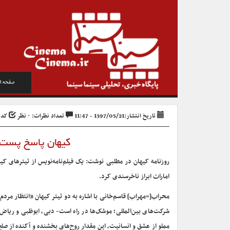
صفحه ا
تاریخ انتشار:1397/05/21 - 11:47
تعداد نظرات: ۰ نظر
کد خبر
کیهان پاسخ پست ا
روزنامه کیهان در مطلبی نوشت: یک فیلم‌نامه‌نویس از تیترهای کیها
امارات ابراز ناخرسندی کرد.
محراب[=مهراب] قاسم‌خانی با اشاره به دو تیتر کیهان «انتظار مرد
شرکت‌های بین‌المللی؛ موشک‌ها در راه است- دبی، ابوظبی و ریاض ر
مملو از عشق و انسانیت، این مقدار روح‌های بخشنده و آکنده از صلح