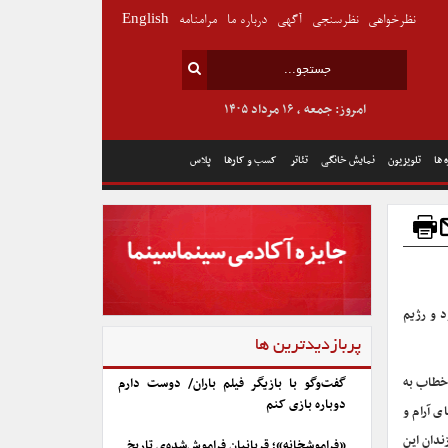
نظرخواهی
نظرسنجی
آگهی
درباره ما
مرامنامه
English
امروز: جمعه , ۱۶ مرداد ۱۴۰۵
 ها
تلویزیون
نمایش خانگی
تئاتر
کسب و کارها
پلاس
د و رژیم
پربازدیدترین ها
 خطاب به
گفت‌وگو با بازیگر فیلم باران/ دوست دارم
دوباره بازی کنم
ی آرام و
ندان این
«فراموشخانه»؛ قربانیان فراموش‌شده‌ی تاریخ