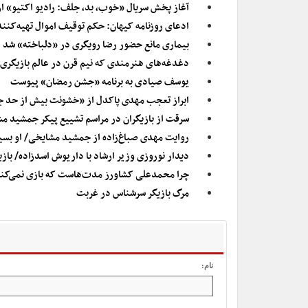
آغاز پخش سریال «خوب، بد، جلف: رادیو اکتیو» ا
ادعای روزنامه کیهان: حکم توقیف اموال تهیه‌کن
بیماری مانع حضور رضا رویگری در «دلباخته» شد
دغدغه‌های هنرمندی که نیم قرن در عالم بازیگری
یوسف صیادی به برنامه «جشن رمضان» پیوست
ابراز تعجب مهدی پاکدل از «خشونت بیش از حد ج
سرقت از بازیگران در مراسم تشییع پیکر جمشید م
روایت مهدی صباغ‌زاده از جمشید مشایخی/ او بسیار 
دیدار نوروزی وزیر ارشاد با داریوش اسدزاده/ بازی
چرا محمدعلی کشاورز مدت‌هاست که بازی نمی‌کن
مرگ بازیگر سرشناس در غربت
نام: