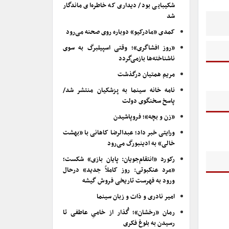
شکیبایی بود/ دیداری که خاطره‌ای ماندگار
شد
کمدی «مادرکیو» دوباره روی صحنه می‌رود
«روز افشاگری»؛ وقتی اسپیلبرگ به سوی
ناشناخته‌ها بازمی‌گردد
مریم همتیان درگذشت
نامه خانه سینما به پزشکیان منتشر شد/
پاسخ سخنگوی دولت
«زن و بچه»؛ فروپاشیدن
ورایتی خبر داد؛ عبدالرضا کاهانی با «بهشت
خالی» به ادینبورگ می‌رود
رکورد «انتقام‌جویان: پایان بازی» شکست؛
«مرد عنکبوتی: روز کاملاً جدید» درحال
ورود به فهرست تاریخی فروش گیشه
امیر نادری و ذات و زبان سینما
رمان «رخشان»؛ گُذار از خامیِ عاطفی تا
رسیدن به بلوغ فکری