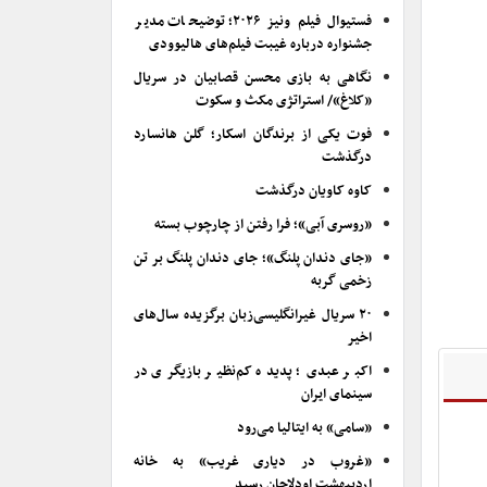
فستیوال فیلم ونیز ۲۰۲۶؛ توضیحات مدیر
جشنواره درباره غیبت فیلم‌های هالیوودی
نگاهی به بازی محسن قصابیان در سریال
«کلاغ»/ استراتژی مکث و سکوت
فوت یکی از برندگان اسکار؛ گلن هانسارد
درگذشت
کاوه کاویان درگذشت
«روسری آبی»؛ فرا رفتن از چارچوب بسته
«جای دندان پلنگ»؛ جای دندان پلنگ بر تن
زخمی گربه
۲۰ سریال غیرانگلیسی‌زبان برگزیده سال‌های
اخیر
اکبر عبدی؛ پدیده کم‌نظیر بازیگری در
سینمای ایران
«سامی» به ایتالیا می‌رود
«غروب در دیاری غریب» به خانه
اردیبهشت اودلاجان رسید