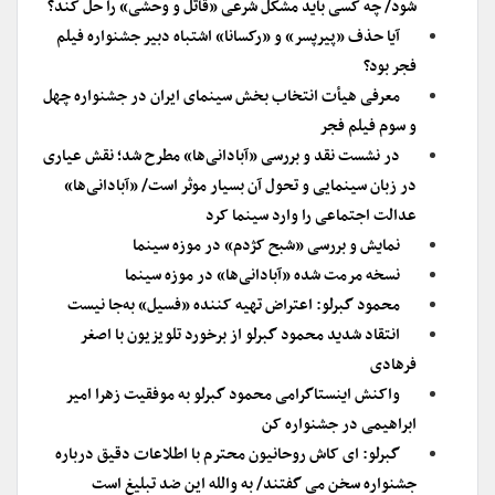
شود/ چه کسی باید مشکل شرعی «قاتل و وحشی» را حل کند؟
آیا حذف «پیرپسر» و «رکسانا» اشتباه دبیر جشنواره فیلم
فجر بود؟
معرفی هیأت انتخاب بخش سینمای ایران در جشنواره چهل
و سوم فیلم فجر
در نشست نقد و بررسی «آبادانی‌ها» مطرح شد؛ نقش عیاری
در زبان سینمایی و تحول آن بسیار موثر است/ «آبادانی‌ها»
عدالت اجتماعی را وارد سینما کرد
نمایش و بررسی «شبح کژدم» در موزه سینما
نسخه مرمت شده «آبادانی‌ها» در موزه سینما
محمود گبرلو: اعتراض تهیه ‌کننده «فسیل» به‌جا نیست
انتقاد شدید محمود گبرلو از برخورد تلویزیون با اصغر
فرهادی
واکنش اینستاگرامی محمود گبرلو به موفقیت زهرا امیر
ابراهیمی در جشنواره کن
گبرلو: ای کاش روحانیون محترم با اطلاعات دقیق درباره
جشنواره سخن می گفتند/ به والله این ضد تبلیغ است