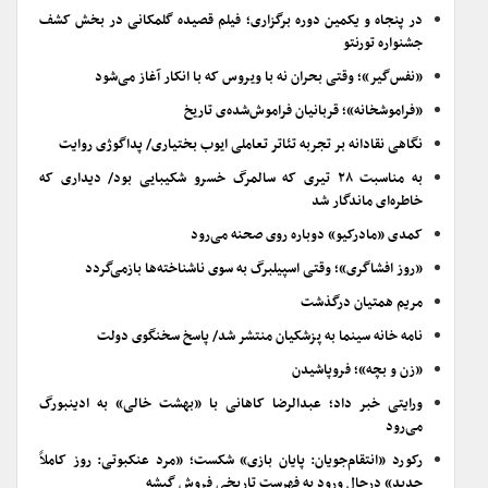
در پنجاه و یکمین دوره برگزاری؛ فیلم قصیده گلمکانی در بخش کشف
جشنواره تورنتو
«نفس‌گیر»؛ وقتی بحران نه با ویروس که با انکار آغاز می‌شود
«فراموشخانه»؛ قربانیان فراموش‌شده‌ی تاریخ
نگاهی نقادانه بر تجربه تئاتر تعاملی ایوب بختیاری/ پداگوژی روایت
به مناسبت ۲۸ تیری که سالمرگ خسرو شکیبایی بود/ دیداری که
خاطره‌ای ماندگار شد
کمدی «مادرکیو» دوباره روی صحنه می‌رود
«روز افشاگری»؛ وقتی اسپیلبرگ به سوی ناشناخته‌ها بازمی‌گردد
مریم همتیان درگذشت
نامه خانه سینما به پزشکیان منتشر شد/ پاسخ سخنگوی دولت
«زن و بچه»؛ فروپاشیدن
ورایتی خبر داد؛ عبدالرضا کاهانی با «بهشت خالی» به ادینبورگ
می‌رود
رکورد «انتقام‌جویان: پایان بازی» شکست؛ «مرد عنکبوتی: روز کاملاً
جدید» درحال ورود به فهرست تاریخی فروش گیشه