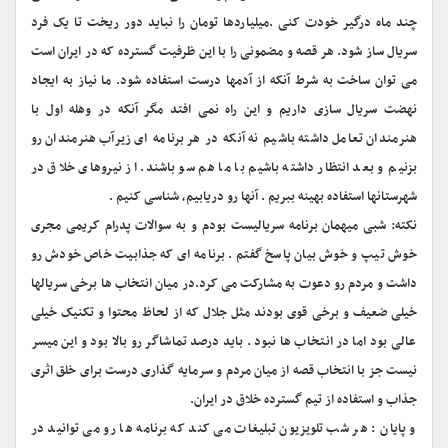
چند ماه درگیر خودت کنی .میلیاردها تومان را نباید دور ریخت تا یک فرد
سریال ساز شود. هر قصه و مضمونی را با این ظرفیت گسترده که در ایران است
می توان ساخت به شرط آنکه از آدمها درست استفاده شود. ما نیاز به ایجاد
نهضت سریال سازی داریم و این راه نمی افتد مگر آنکه در وهله اول با
هنرمندان تعامل داشته باشیم نه آنکه در هر برنامه ای زیرآب هنرمندان رو
بزنیم و بعد انتظار داشته باشیم با ما هم سو باشند. از نیروهای خلاق در
شهرستانها استفاده بهینه ببریم . آنها رو دریابیم، شناسی کنیم .
نکته: شبی میهمان برنامه سریالیست بودم و به سوالات پدرام کریمی مجری
خوش تیپ و خوش بیان پاسخ گفتم . برنامه ای که جذابیت خاص خودش رو
داشت و مردم رو دعوت به مشارکت می کرد.در میان انتخاب ها برخی سریالها
خیلی ضعیف و برخی قوی بودند مثل جلال که از لحاظ محتوا و تکنیک خیلی
عالی بود اما در انتخاب ها نبود . باید درصد تماشاگر رو بالا بود و این میسر
نیست جز با انتخاب قصه از میان مردم و سرمایه گذاری درست برای خلق اثری
جذاب و استفاده از تیم گسترده خلاق در ایران.
و پایان : هر شب تلویزیون تبلیغات می کند که برنامه ها رو می توانید در