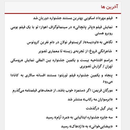
آخرین ها
فیلم مهرداد اسکویی بهترین مستند جشنواره دوربان شد
نمایش فیلم «پاتر پانچالی» در سینماتوگراف اهواز؛ تو با یک فیلم بومی
روبرو هستی
نگاهی به «اودیسه»/ کریستوفر نولان در دام نفرین کرونوس
شاعرانگیِ فروغ؛ از تجربه‌ی زیسته تا معماری تصویر
مراسم افتتاحیه بیست و یکمین جشنواره بین المللی نمایش عروسکی
تهران / گزارش تصویری
پنجاه و یکمین جشنواره فیلم تورنتو؛ مستند افسانه سالاری به کانادا
می‌رود
مورگان فریمن: اگر دستمزد خوب باشد، از ضعف‌های فیلمنامه می‌گذرم
«ابرسواران مه رکاب» منتشر شد
پیتر گیل درگذشت
سه جایزه جشنواره ایتالیایی به «مرد آرام» رسید
«بیضایی‌خوانی» به «اژدهاک» رسید