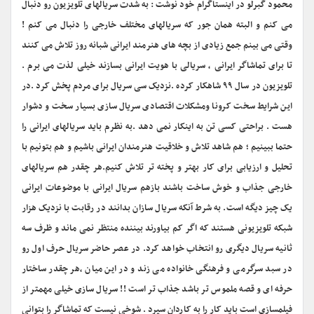
محمود گبرلو در اینستاگرام خود نوشت : به شدت سریالهای تلویزیون رو دنبال
می کنم و البته همان جور که سریالهای مختلف خارجی را دنبال می کنم !
وقتی می بینم جمع زیادی از بچه های هنرمند ایرانی شبانه روز تلاش می کنند
تا برای تماشاگر ایرانی ، سریالی با هویت ایرانی بسازند خیلی لذت می برم .
تلویزیون در سال ۹۹ شاهکار کرده .نزدیک سی سریال برای مردم پخش کرد .در
این شرایط سخت کرونا ومشکلات اقتصادی سریال سازی بسیار سخت و دشوار
هست . براحتی کسی تن به اینکار نمی دهد .به نظرم باید سریالهای ایرانی را
حتما ببینیم ؛ هم شاهد تلاش و خلاقیت هنرمندان ایرانی باشیم و هم بتونیم با
تحلیل و ارزیابی برای کار بهتر و پخته تر تلاش کنیم.هر چقدر هم سریالهای
خارجی جذاب و خوش ساخت باشند بازهم سریال ایرانی با موضوعات ایرانی
یک چیز دیگه است. به شرط آنکه سریال سازان بدانند در رقابت با نزدیک هزار
شبکه تلویزیونی هستند که اگر کم بیاورند بیننده منتظر نمی ماند و ظرف سه
ثانیه سریال دیگری رو انتخاب خواهد کرد. در عصر حاضر سریال حرف اول رو
در سبد سرگرمی و فرهنگی خانواده می زند و در این میان ،هر چقدر ساختار
حرفه ای و قصه ملموس تر باشد جذاب تر است !! سریال سازی خیلی مهمتر از
فیلمسازی است باید کار را به کاردان سپرد . شوخی نیست که تماشاگر را بتوانی