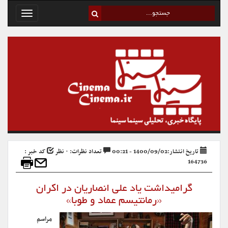
Toggle
avigation
تاریخ انتشار:1400/09/02 - 00:21
تعداد نظرات: ۰ نظر
کد خبر :
164736
گرامیداشت یاد علی انصاریان در اکران
«رمانتیسم عماد و طوبا»
مراسم