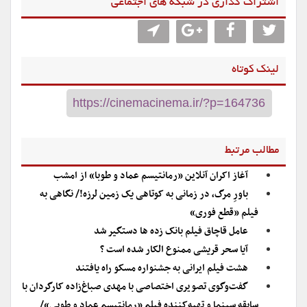
اشتراگ گذاری در شبکه های اجتماعی
لینک کوتاه
مطالب مرتبط
آغاز اکران آنلاین «رمانتیسم عماد و طوبا» از امشب
باورِ مرگ، در زمانی به کوتاهی یک زمین لرزه!/ نگاهی به
فیلم «قطع فوری»
عامل قاچاق فیلم بانک زده ها دستگیر شد
آیا سحر قریشی ممنوع الکار شده است ؟
هشت فیلم ایرانی به جشنواره مسکو راه یافتند
گفت‌وگوی تصویری اختصاصی با مهدی صباغ‌زاده کارگردان با
سابقه سینما و تهیه‌کننده فیلم «رمانتیسم عماد و طوبی»/