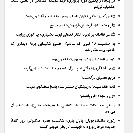
در پنجاه و یکمین دوره برگزاری؛ فیلم قصیده گلمکانی در بخش کشف
جشنواره تورنتو
«نفس‌گیر»؛ وقتی بحران نه با ویروس که با انکار آغاز می‌شود
«فراموشخانه»؛ قربانیان فراموش‌شده‌ی تاریخ
نگاهی نقادانه بر تجربه تئاتر تعاملی ایوب بختیاری/ پداگوژی روایت
به مناسبت ۲۸ تیری که سالمرگ خسرو شکیبایی بود/ دیداری که
خاطره‌ای ماندگار شد
کمدی «مادرکیو» دوباره روی صحنه می‌رود
«روز افشاگری»؛ وقتی اسپیلبرگ به سوی ناشناخته‌ها بازمی‌گردد
مریم همتیان درگذشت
نامه خانه سینما به پزشکیان منتشر شد/ پاسخ سخنگوی دولت
«زن و بچه»؛ فروپاشیدن
ورایتی خبر داد؛ عبدالرضا کاهانی با «بهشت خالی» به ادینبورگ
می‌رود
رکورد «انتقام‌جویان: پایان بازی» شکست؛ «مرد عنکبوتی: روز کاملاً
جدید» درحال ورود به فهرست تاریخی فروش گیشه