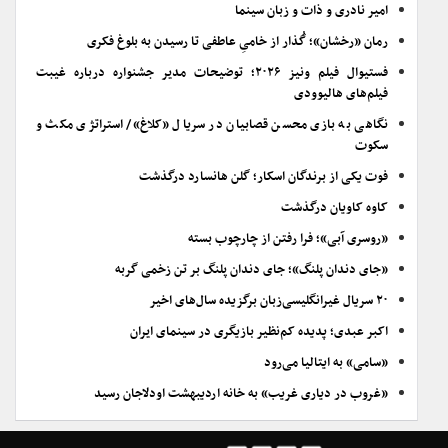
امیر نادری و ذات و زبان سینما
رمان «رخشان»؛ گُذار از خامیِ عاطفی تا رسیدن به بلوغ فکری
فستیوال فیلم ونیز ۲۰۲۶؛ توضیحات مدیر جشنواره درباره غیبت
فیلم‌های هالیوودی
نگاهی به بازی محسن قصابیان در سریال «کلاغ»/ استراتژی مکث و
سکوت
فوت یکی از برندگان اسکار؛ گلن هانسارد درگذشت
کاوه کاویان درگذشت
«روسری آبی»؛ فرا رفتن از چارچوب بسته
«جای دندان پلنگ»؛ جای دندان پلنگ بر تن زخمی گربه
۲۰ سریال غیرانگلیسی‌زبان برگزیده سال‌های اخیر
اکبر عبدی؛ پدیده کم‌نظیر بازیگری در سینمای ایران
«سامی» به ایتالیا می‌رود
«غروب در دیاری غریب» به خانه اردیبهشت اودلاجان رسید