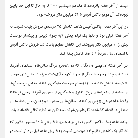
سینما از آخر هفته پانزدهم تا هفدهم سپتامبر ۲۰۰۰ تا به حال تا این حد پایین
نبوده‌اند. آن موقع باکس آفیس ۵۴.۵ میلیون دلار فروخته بود.
در این آخر هفته، باکس آفیس شاهد کاهش ۴۵ درصدی فروش بلیت نسبت به
آخر هفته قبلی بود و تنها یک فیلم یعنی «به جلو» دیزنی و پیکسار توانست
بیش از ۱۰ میلیون دلار بفروشد. این کاهش عظیم باعث شد فروش باکس آفیس
تا اینجای سال تقریباً ۹ درصد کاهش پیدا کند.
این آخر هفته ای‌ام‌سی و ریگال که دو زنجیره بزرگ سالن‌های سینمای آمریکا
هستند و چند مجموعه دیگر از جمله آلامو و آرک‌لایت ظرفیت سالن‌های خود را
۵۰ درصد کاهش دادند تا از ازدحام جمعیت جلوگیری کنند. به این ترتیب آن‌ها
توانستند از راهبردهای مرکز کنترل و جلوگیری از بیماری آمریکا مبنی بر حفظ
«فاصله اجتماعی» پیروی کنند. سالن‌های سینما همچنین بین ردیف‌ها و
صندلی‌ها فاصله گذاشتند تا مطمئن شوند بینندگان به اندازه کافی فاصله دارند.
برنده هفته پیش باکس آفیس یعنی «به جلو» با فروشی ۱۰.۵ میلیون دلاری که
نشانگر یک کاهش عظیم ۷۳ درصدی نسبت به فروش هفته قبل بود توانست در