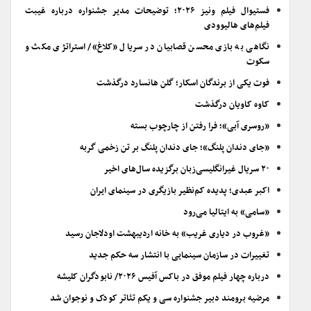
فستیوال فیلم ونیز ۲۰۲۶؛ توضیحات مدیر جشنواره درباره غیبت
فیلم‌های هالیوودی
نگاهی به بازی محسن قصابیان در سریال «کلاغ»/ استراتژی مکث و
سکوت
فوت یکی از برندگان اسکار؛ گلن هانسارد درگذشت
کاوه کاویان درگذشت
«روسری آبی»؛ فرا رفتن از چارچوب بسته
«جای دندان پلنگ»؛ جای دندان پلنگ بر تن زخمی گربه
۲۰ سریال غیرانگلیسی‌زبان برگزیده سال‌های اخیر
اکبر عبدی؛ پدیده کم‌نظیر بازیگری در سینمای ایران
«سامی» به ایتالیا می‌رود
«غروب در دیاری غریب» به خانه اردیبهشت اودلاجان رسید
تغییرات در سازمان سینمایی با انتشار سه حکم جدید
درباره چهار فیلم موفق در باکس آفیس ۲۰۲۶/ نابودگران کلیشه
مرضیه برومند دبیر جشنواره سی و یکم تئاتر کودک و نوجوان شد