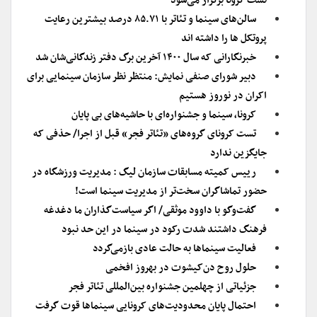
تست کرونا برگزار می‌شود
سالن‌های سینما و تئاتر با ۸۵.۷۱ درصد بیشترین رعایت
پروتکل ها را داشته اند
خبرنگارانی که سال ۱۴۰۰ آخرین برگ دفتر زندگانی‌شان شد
دبیر شورای صنفی نمایش: منتظر نظر سازمان سینمایی برای
اکران در نوروز هستیم
کرونا، سینما و جشنواره‌ای با حاشیه‌های بی پایان
تست کرونای گروه‌های «تئاتر فجر» قبل از اجرا/ حذفی که
جایگزین ندارد
رییس کمیته مسابقات سازمان لیگ : مدیریت ورزشگاه در
حضور تماشاگران سخت‌تر از مدیریت سینما است!
گفت‌وگو با داوود موثقی/ اگر سیاست‌گذاران ما دغدغه
فرهنگ داشتند شدت رکود در سینما در این حد نبود
فعالیت سینماها به حالت عادی بازمی‌گردد
حلول روح دن‌‌کیشوت در بهروز افخمی
جزئیاتی از چهلمین جشنواره بین‌المللی تئاتر فجر
احتمال پایان محدودیت‌های کرونایی سینماها قوت گرفت