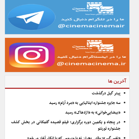
آخرین ها
پیتر گیل درگذشت
سه جایزه جشنواره ایتالیایی به «مرد آرام» رسید
«بیضایی‌خوانی» به «اژدهاک» رسید
در پنجاه و یکمین دوره برگزاری؛ فیلم قصیده گلمکانی در بخش کشف
جشنواره تورنتو
«نفس‌گیر»؛ وقتی بحران نه با ویروس که با انکار آغاز می‌شود