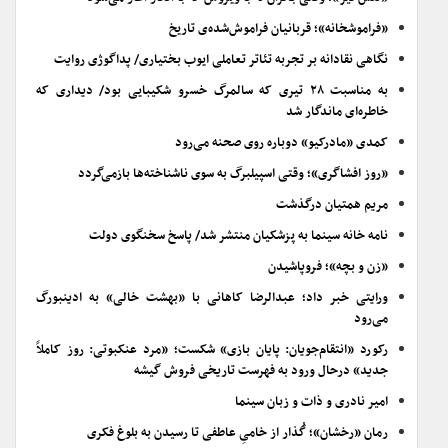
«فراموشخانه»؛ قربانیان فراموش‌شده‌ی تاریخ
نگاهی نقادانه بر تجربه تئاتر تعاملی ایوب بختیاری/ پداگوژی روایت
به مناسبت ۲۸ تیری که سالمرگ خسرو شکیبایی بود/ دیداری که
خاطره‌ای ماندگار شد
کمدی «مادرکیو» دوباره روی صحنه می‌رود
«روز افشاگری»؛ وقتی اسپیلبرگ به سوی ناشناخته‌ها بازمی‌گردد
مریم همتیان درگذشت
نامه خانه سینما به پزشکیان منتشر شد/ پاسخ سخنگوی دولت
«زن و بچه»؛ فروپاشیدن
ورایتی خبر داد؛ عبدالرضا کاهانی با «بهشت خالی» به ادینبورگ
می‌رود
رکورد «انتقام‌جویان: پایان بازی» شکست؛ «مرد عنکبوتی: روز کاملاً
جدید» درحال ورود به فهرست تاریخی فروش گیشه
امیر نادری و ذات و زبان سینما
رمان «رخشان»؛ گُذار از خامیِ عاطفی تا رسیدن به بلوغ فکری