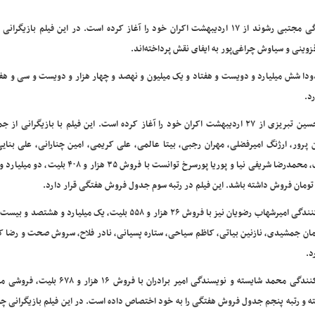
فیلم سینمایی «صددام» به کارگردانی پدرام پورامیری و تهیه‌کنندگی مجتبی رشوند از ۱۷ اردیبهشت اکران خود را آغاز کرده است. در این فیلم 
زوینی و سیاوش چراغی‌پور به ایفای نقش پرداخته‌اند.
بلیت فروخته و به فروشی حدودا شش میلیارد و دویست و هفتاد و یک میلیون و نهصد و چهار هزار و دویست و سی و
د.
فیلم سینمایی «سلام علیکم حاج آقا» به کارگردانی و نویسندگی حسین تبریزی از ۲۷ اردیبهشت اکران خود را آغاز کرده است. این فیلم با بازیگر
رور، ارژنگ امیرفضلی، مهران رجبی، بیتا عالمی، علی کریمی، امین چنارانی، علی بنایی
قاسمی، شیوا خسرومهر، زهره حمیدی، بهشاد مختاری، سعیده عرب، محمدرضا شریفی نیا و پوریا پورسرخ توانست ب
ومان فروش داشته باشد. این فیلم در رتبه سوم جدول فروش هفتگی قرار دارد.
فیلم سینمایی «خانه ارواح» به کارگردانی کیارش اسدی‌زاده و تهیه‌کنندگی امیرشهاب رضویان نیز با فروش ۲۶ هزار و ۵۵۸ بلیت، یک می
مان جمشیدی، نازنین بیاتی، کاظم سیاحی، ستاره پسیانی، نادر فلاح، سروش صحت و رضا کی
د.
فیلم سینمایی «دایناسور» به کارگردانی سیدمسعود اطیابی، تهیه‌کنندگی محمد شایسته و نویسندگی امیر 
ته و رتبه پنجم جدول فروش هفتگی را به خود اختصاص داده است. در این فیلم بازیگرانی چ