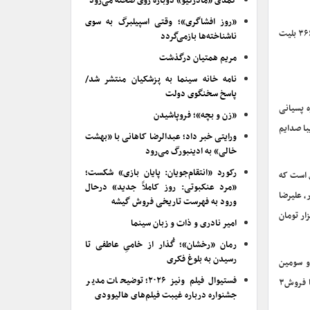
کمدی «مادرکیو» دوباره روی صحنه می‌رود
«روز افشاگری»؛ وقتی اسپیلبرگ به سوی
انیمیشن «رویاشهر» به کارگردانی محسن عنایتی و تهیه‌کنندگی مصطفی حسن‌آبادی که از ۳ اردیبهشت اکران خود را آغاز کرده است تاکنون با فروش ۱۶ هزار ۳۶۶ بلیت
ناشناخته‌ها بازمی‌گردد
مریم همتیان درگذشت
نامه خانه سینما به پزشکیان منتشر شد/
پاسخ سخنگوی دولت
ه پسیانی
«زن و بچه»؛ فروپاشیدن
یبا صدایم
ورایتی خبر داد؛ عبدالرضا کاهانی با «بهشت
خالی» به ادینبورگ می‌رود
رکورد «انتقام‌جویان: پایان بازی» شکست؛
یسندگی احمد رفیع‌زاده روایتگر قصه‌ای کمدی در دهه ۱۳۵۰ خورشیدی است که
«مرد عنکبوتی: روز کاملاً جدید» درحال
ر، علیرضا
ورود به فهرست تاریخی فروش گیشه
شصت و سه هزار تومان
امیر نادری و ذات و زبان سینما
رمان «رخشان»؛ گُذار از خامیِ عاطفی تا
رسیدن به بلوغ فکری
 و سومین
فستیوال فیلم ونیز ۲۰۲۶؛ توضیحات مدیر
جشنواره فیلم فجر حضور داشت و سیمرغ بلورین بهترین پویانمایی و سیمرغ بلورین بهترین پویانمایی از نگاه تماشاگران را به دست آورد. «پسر دلفینی ۲» با فروش۳
جشنواره درباره غیبت فیلم‌های هالیوودی