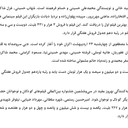
ی سعید خانی و نویسندگی محمدعلی حسینی و حسام فرهمند است. شهاب حسینی، غزل شاک
فتخارزاده، ماهنی مهرپرور، سپیده پهلوان‌زاده و بردیا دیانت بازیگران این فیلم سینمایی 
در چهل و سومین جشنواره فیلم فجر حضور داشت و توانست سیمرغ بهترین فیلم اول را دریافت کند. این فیلم با فروش ۳ هزا
لم در رتبه دهم جدول فروش هفتگی قرار دارد.
فیلم سینمایی «بی سروصدا» به کارگردانی و تهیه‌کنندگی مجیدرضا مصطفوی از چهارشنبه ۲۴ اردیبهشت اکران خود را آغاز کرده است. «بی سر
ان غفوریان، هانیه توسلی، فرشته حسینی، مهدی حسینی‌نیا، مسعود کرامتی، محمد شاکر
صفر محمدی و زنده‌یاد حاتم مشمولی ساخته شده است.
 ۹۰ بلیت به فروشی معادل دویست و دو میلیون و سیصد و یک هزار تومان دست یابد و رتبه یازدهم جدول فروش هفتگی
یه‌کنندگی بهروز مفید در سی‌وششمین جشنواره بین‌المللی فیلم‌های کودکان و نوجوانان ح
 و بهترین بازیگر کودک و نوجوان شود. امیرحسین رستمی، شهره سلطانی، مهرداد ضیایی، نیلوفر شهیدی
نوروش از جمله بازیگران این فیلم هستند. این فیلم نیز با فروش ۲ هزار و ۲۶۷ بلیت، یکصد و بیست و شش میلیون و پانصد و چهل و دو هزار و هف
 دارد.