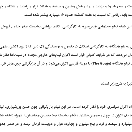
ت و سه میلیارد و نهصد و نود و شش میلیون و سیصد و هفتاد هزار و پانصد و هفتاد و چه
ابد، رقمی که نسبت به هفته گذشته حدود ۱۶ میلیارد بیشتر شده است.
این هفته فیلم سینمایی «پیرپسر» به کارگردانی اکتای براهنی توانست صدر جدول فروش ه
انه سمفا و سامانه ایران تیک قرار است از ۱۲ تیر فیلمی به نام «تنگه» به کارگردانی اسکات دریکسون و نویسندگی زک دین که ژانری اکشن، 
نشان می‌دهد که در شرایط کنونی قرار است اکران فیلم‌های خارجی مجدد در سینماها آغاز شو
امید که بتوانند مخاطبان بیشتری را به سالن‌های سینما جذب کنند. فیلم «تنگه» (The Gorge) با دوبله فارسی اکران می‌شود و در آن بازیگرانی چون ما
نمایی «پیرپسر» ساخته اکتای براهنی از چهارشنبه ۲۱ خرداد اکران سراسری خود را آغاز کرده است. در این فیلم بازیگرانی چون حسن پورشیرازی،
با یک اکران در چهل و سومین جشنواره فیلم توانسته بود تحسین مخاطبان را همراه داشته با
۷ بلیت توانست به فروش نه میلیارد و سیصد و نود و پنج میلیون و چهارده هزار و دویست تومان برسد و در صدر