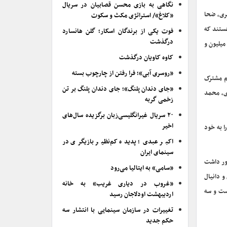
نگاهی به بازی محسن قصابیان در سریال
ری، ضحا
«کلاغ»/ استراتژی مکث و سکوت
هستند که
فوت یکی از برندگان اسکار؛ گلن هانسارد
درگذشت
ر و ۴۳۱ بلیت، دویست و سی و سه میلیون و
کاوه کاویان درگذشت
«روسری آبی»؛ فرا رفتن از چارچوب بسته
وصدا» به قلم مشترک
«جای دندان پلنگ»؛ جای دندان پلنگ بر تن
ی، محمد
زخمی گربه
۲۰ سریال غیرانگلیسی‌زبان برگزیده سال‌های
اخیر
 را به خود
اکبر عبدی؛ پدیده کم‌نظیر بازیگری در
سینمای ایران
ضور داشت
«سامی» به ایتالیا می‌رود
 و دانیال
«غروب در دیاری غریب» به خانه
تصد و شصت و سه
اردیبهشت اودلاجان رسید
تغییرات در سازمان سینمایی با انتشار سه
حکم جدید