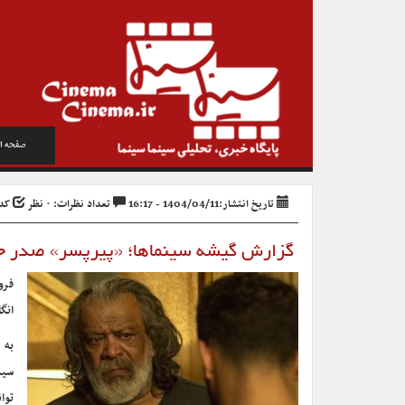
صفحه ا
تاریخ انتشار:1404/04/11 - 16:17
تعداد نظرات: ۰ نظر
کد خب
گزارش گیشه سینماها؛ «پیرپسر» صدر جد
فرو
انگ
به 