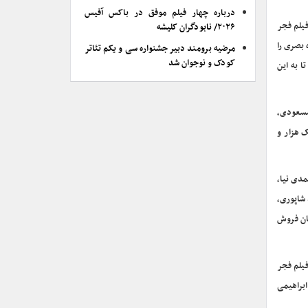
درباره چهار فیلم موفق در باکس آفیس
فیلم فجر
۲۰۲۶/ نابودگران کلیشه
ه بصری را
مرضیه برومند دبیر جشنواره سی و یکم تئاتر
کودک و نوجوان شد
ا به این
مسعودی،
میلیون و ششصد و یک هزار و
ام احمدی نیا،
 شاپوری،
ج هزار تومان فروش
فیلم فجر
ابراهیمی