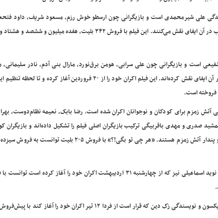
کنندگی علی شیرمحمدی است و بازیگرانی چون ارسطو خوش رزم، مسعود شریف، داود فتحعل
پوریا منجزی، مهرداد نیکنام، محسن آوری، کاوه دارابی، فریبا آذرشب در آن ایفای نقش می‌کنند. این فیلم با فروش ۳۴۲ بلیت، هفده میلی
فیعی است و بازیگرانی چون علی سرابی، هومن برق‌نورد، مارال بنی آدم، نادر سلیمانی، 
هدایتی، ایوب آقاخانی، خیام وقارکاشانی، حامد شیخی، رز رضوی در آن ایفای نقش کرده‌اند. این فیلم اکران خود را از ۲۰ فروردین آغاز ک
 آتش زمزم برای کودکان و نوجوانان اکران شده است. رضا بابک، نعیمه نظام‌دوست، بهراد
ید صدری و مهدی باقربیگی ترکیب بازیگران اصلی فیلم را تشکیل داده‌اند و بازیگران کو
محمدسام سنایی، مانلی پورکبیریان، ادن شمیان، رادمهر دانایی فر و پندار آتش زمزم هستند. «هر چی تو بگی!؟» با فروش ۲۰۵ ب
.