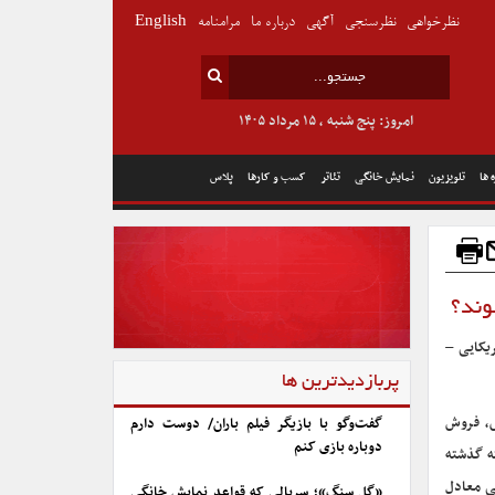
نظرخواهی
نظرسنجی
آگهی
درباره ما
مرامنامه
English
امروز: پنج شنبه , ۱۵ مرداد ۱۴۰۵
 ها
تلویزیون
نمایش خانگی
تئاتر
کسب و کارها
پلاس
وند؟
ریکایی –
پربازدیدترین ها
س، فروش
گفت‌وگو با بازیگر فیلم باران/ دوست دارم
دوباره بازی کنم
 هفته گذشته
 و به فروشی معادل
«گل سنگ»؛ سریالی که قواعد نمایش خانگی