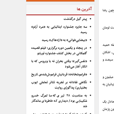
آخرین ها
بازیگرانی چون رضا
پیتر گیل درگذشت
سه جایزه جشنواره ایتالیایی به «مرد آرام»
 هفت تومان
رسید
«بیضایی‌خوانی» به «اژدهاک» رسید
انی از جمله حمید
در پنجاه و یکمین دوره برگزاری؛ فیلم قصیده
، اشکان
گلمکانی در بخش کشف جشنواره تورنتو
ا فروش ۳۵ هزار و ۴۰۸ بلیت، دو میلیارد و سیصد و
«نفس‌گیر»؛ وقتی بحران نه با ویروس که با
انکار آغاز می‌شود
«فراموشخانه»؛ قربانیان فراموش‌شده‌ی تاریخ
لیارد و هشتصد و بیست میلیون و
نگاهی نقادانه بر تجربه تئاتر تعاملی ایوب
انیان به
بختیاری/ پداگوژی روایت
به مناسبت ۲۸ تیری که سالمرگ خسرو
شکیبایی بود/ دیداری که خاطره‌ای ماندگار
برادران با فروش ۱۶ هزار و ۶۷۸ بلیت، فروشی معادل یک
شد
ون پژمان