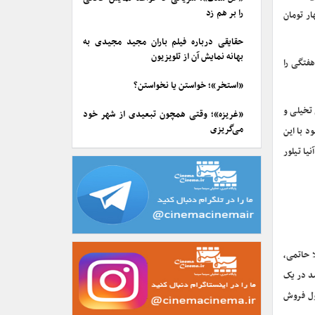
را بر هم زد
ار تومان
حقایقی درباره فیلم باران مجید مجیدی به
بهانه نمایش آن از تلویزیون
فتگی را
«استخر»؛ خواستن یا نخواستن؟
علمی تخیلی و
«غریزه»؛ وقتی همچون تبعیدی از شهر خود
می‌گریزی
د با این
یلز تلر، آنیا تیلور
 لیلا حاتمی،
شد در یک
 جدول فروش