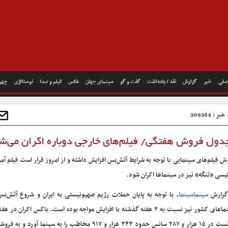
صلی
خبر
گزارش
نقد / یادداشت
گفت و گو
سینمای جهان
عکس
فیلم و صدا
نوستالژی
چهره
ر : 209284
ول فروش هفتگی/ فیلم‌های خارجی دوباره اکران می‌ش
ش فیلم‌های سینمایی با توجه به شرایط آتش‌بس افزایش داشته و از امروز قرار است فیلم آم
لیسی «تنگه» نیز در سینماها اکران شود.
گزارش
سینماسینما
، با توجه به پایان حملات رژیم صهیونیستی به ایران و شروع آتش‌ب
سینماهای کشور نیز نسبت به ۲ هفته گذشته با افزایش مواجه بوده است. باکس اکران در
توانست در ۱۵ هزار و ۲۸۷ سانس حدود ۳۴۳ هزار و ۹۱۷ مخاطب را به سینما آورد