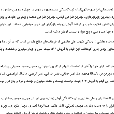
و نویسندگی ابراهیم حاتمی‌کیا و تهیه‌کنندگی سیدمحمود رضوی در چهل و سومین جشنواره 
ر نقش مکمل مرد، بهترین چهره‌پردازی، بهترین طراحی لباس، بهترین طراحی صحنه و بهترین جلوه‌های ویژ
ان‌افشار، شکیب شجره و فرهاد آئیش ازجمله بازیگران این فیلم سینمایی هستند. این فیلم ت
ی درباره بخشی از زندگی شهید علی هاشمی از فرماندهان دفاع مقدس است که در آن رضا 
مهدی زمین‌پرداز، یاسین مسعودی، محمد عسگری و محمدرضا عقدایی یزدی بازی کرده‌اند. این فیلم با فروش ۵۶۶ بلیت، سی و چهار 
یلم سینمایی «وحشی» به کارگردانی شراره سروش از چهارشنبه ۲۱ خرداد اکران خود را آغاز کرده است. الهام کردا، رویا نونهالی، حسین محمد حسینی، پی
د مهرین فر، رکسانا محمدرضا، امیر جنانی، نفس بازغی، امیر کریمی، دانیال ابراهیمی، قباد
امیر حیدری، عباس خدیری در فیلم سینمایی «وحشی» بازی کرده اند. این فیلم با فروش ۴۰۳ بلیت توانست بیست و هفت میلیون و نهصد و نود و پن
الله‌دادیان و علی غفاری و تهیه‌کنندگی آرش زینال‌خیری نیز در چهل و سومین جشنواره 
ان را به دست بیاورد. مهدی نصرتی، الناز ملک، عبدالرضا نصاری، مهیار شاپوری، بهرام 