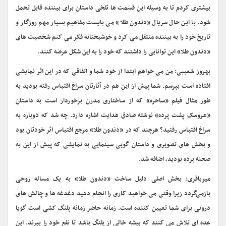
بیشتری کردم تا به وسیله این قسمت ها تلخی داستان برای بیننده قابل تحمل
شود. با این حال سریال «دندون طلا» می بایست مفاهیم بسیار مهم روزگار و
تاریخ خود را به بیننده منتقل می کرد و خوشبختانه فکر می کنم شخصیت های
«دندون طلا» این توانایی را داشتند که خود را به این شکل عرضه کنند.
بهروز شعیبی: من می خواهم ابتدا از خود شما و اتفاقی که در این اثر نمایشی
افتاده است بپرسم. شما پیش از این هم در آثارتان سراغ اقتباس رفته بودید به
طور مثال فیلم «ساحره» که از ساختاری مدرن برخوردار است به داستان
«عروسک پشت پرده» نوشته صادق هدایت اشاره دارد. چه شد که دوباره به
سراغ اقتباس رفتید؟ هرچند که در «دندون طلا» مرجع اقتباس اثر خودتان بود
و بخش های تصویری و داستان گویی سینمایی به نمایشی که پیش از این به
صحنه برده بودید، اضافه شد.
میرباقری: بخش اصلی دلیل ساخت «دندون طلا» به یک مساله روحی
بازمی‌گردد زیرا وقتی می خواهید کاری را انجام دهید دغدغه ها و چالش های
درونی برای شما تعیین کننده است. زمانه حاضر زمانه پلنگ کشی است گویا
عده ای تلاش می کنند که بیشه خالی از پلنگ باشد تا نفع خود را ببرند. این