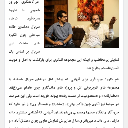
در گفتگوی بهروز
شعیبی با داوود
میرباقری درباره
سریال «دندون طلا»
مباحثی چون انگیزه
های ساخت این
سریال بر اساس یک
نمایش پرمخاطب و اینکه این مجموعه تلنگری برای بازگشت به اصل و هویت
انسان‌هاست، مطرح شد.
نام داوود میرباقری برای آنهایی که بیشتر اهل تماشای سریال هستند با
مجموعه های تلویزیونی اش و پروژه های ماندگاری چون «امام علی(ع)»،
«مختارنامه» و «معصومیت از دست رفته» پیوند خورده است ولی این هنرمند
در سینما نیز آثاری چون «آدم برفی»، «ساحره» و «مسافر ری» را نیز دارد که
جزو آثار ماندگار سینما محسوب می‌شوند، اما آنهایی که آشنایی بیشتری با او
دارند، می دانند میرباقری سال ها پیش نمایش هایی چون «عشق آباد» و