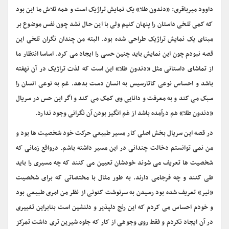
داوود میرباقری: «دندون طلا» یک نمایش تراژیک است و همه تلاش ما این بود
که کمی تلخی داستان را پنهان کنیم ولی با این حال نشد چون نفس موضوع بر
مبنای یک نمایش تراژیک طراحی شده بود. البته من چندان نگران تلخی این
قصه نبودم چون این نمایش باید چنین حسی را ایجاد می کرد. اساسا انتظار ما
از تماشای داستانی مثل «دندون طلا» این است که لذت تراژیک در آن نهفته
باشد و احساس نوعی کاتارسیس به انسان دست بدهد. غم به نوعی انسان را
سبک می کند و به معرفت و دانایی وی کمک می کند و اگر این حس در سریال
«دندون طلا» هم درآمده باشد از غم انگیز بودن آن نگرانی وجود ندارد.
در قصه این سریال بخش اصلی کار مسیر طبیعی حرکت خود شخصیت ها بود و
من نمی توانستم دخالت چندانی در این مسیر داشته باشم. درواقع زمانی که
شخصیت ها تعریف می شوند خودشان تعیین می کنند که چه مسیری را باید
طی کنند و چه فرجامی دارند. به طور مثال با مختصاتی که برای شخصیت
«نیر» تعریف شده بود رسیدن به سرنوشت کنونی از نظر من امری طبیعی بود
و خودم احساس می کردم که این رنج دلپذیر و دلنشین است بنابراین تغییری
در آن ایجاد نکردم و فقط روی وجوهی از کار که جلوه شیرین تری داشت تمرکز