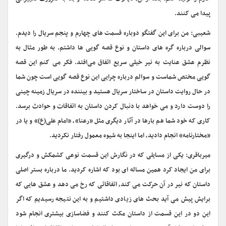
پیدا می کنند.
شعیبی: من برای این گفتگو دوباره قسمت های چهارم و پنجم سریال را دیدم.
سوالی درباره گره های داستان و نوع قصه گویی ها داشتم. به طور مثال به
نظرم عشق عنایت به نیر خیلی سریع اتفاق می‌افتد. فکر می کنم این قصه
گویی مختص شماست و سوالم درباره چرایی این نوع قصه گویی است چون شما
در حال روایت داستان در ساختار سریال هستید و بیننده در سریال زمینه چینی
را دوست دارد و می خواهد با دنبال کردن داستان به اتفاقات و حوادث برسد.
کاری که خود شما هم بارها در آثار دیگری مثل «رعنا»، «امام علی(ع)» و یا در
«مختارنامه» انجام دادید، اما اینجا به شیوه معمول رفتار نکردید.
میرباقری: یکی از مسایلی که در نگارش این قسمت نوعی کشمکش و درگیری
برای من ایجاد کرد همین مساله ای بود که اشاره کردید. ما درباره بستر اصلی
داستان که نیر در آن حرکت می کند، اتفاقاتی که رخ می دهد و عشق هایی که
برایش پیش می آید بحث های زیادی داشتیم و به این نتیجه رسیدیم که اگر
این دو در این قسمت از داستان مکث کنند و فضاسازی بیشتری انجام شود