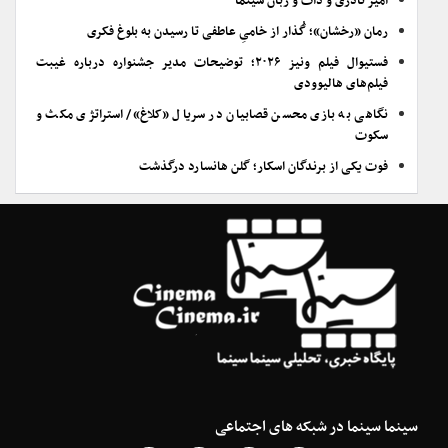
امیر نادری و ذات و زبان سینما
رمان «رخشان»؛ گُذار از خامیِ عاطفی تا رسیدن به بلوغ فکری
فستیوال فیلم ونیز ۲۰۲۶؛ توضیحات مدیر جشنواره درباره غیبت
فیلم‌های هالیوودی
نگاهی به بازی محسن قصابیان در سریال «کلاغ»/ استراتژی مکث و
سکوت
فوت یکی از برندگان اسکار؛ گلن هانسارد درگذشت
سینما سینما در شبکه های اجتماعی