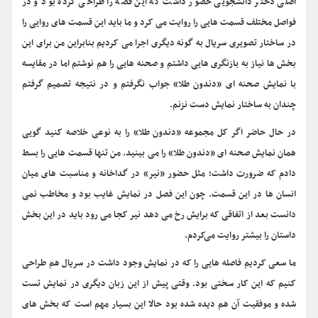
اصلی دختر دانشجویی حضور داشت که این قصه را طراحی کرده بود و در
فواصل مختلف قسمت هایی را روایت می کرد و ما باید این قسمت های روایی را
در ساختار تصویری سریال به گونه دیگری اجرا می کردیم بنابراین من برای این
بخش ها نیاز به بازنگری هایی داشتم و صحنه هایی را هم نوشتم اما در مقایسه
با نمایش صحنه ای «دندون طلا» جواب نگرفتم و در نتیجه تصمیم گرفتم
چندان به ساختار نمایش دست نزنم.
در حال حاضر اگر کل مجموعه «دندون طلا» را به نوعی خلاصه کنید گویی
همان نمایش صحنه ای «دندون طلا» را می بینید. من تنها قسمت هایی را بسط
دادم که ضرورت داشت؛ مثل حضور «نیر» در گداخانه و مناسبت های میان
انسان ها در این قسمت. چون این فصل در نمایش غایب بود و مخاطب نمی
دانست بعد از اتفاقی که برایش رخ می دهد نیر کجا می رود باید در این بخش
داستان را بیشتر روایت می‌کردم.
ما سعی کردیم فاصله هایی را که در نمایش وجود داشت در سریال هم طراحی
کنیم که این کار سختی بود. وقتی پیش از این زبان دیگری در نمایش تست
شده و موفقیت آن هم دیده شده بود حالا این بسیار مهم است که بخش های