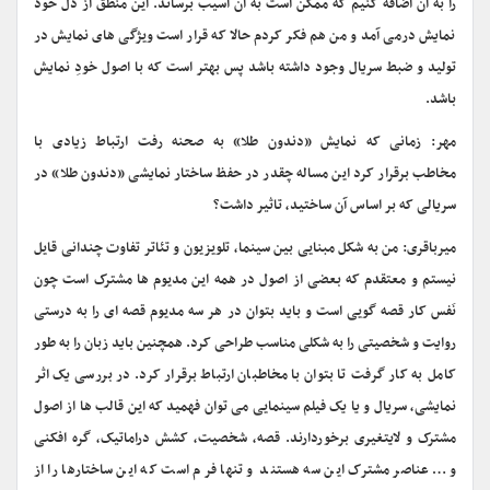
را به آن اضافه کنیم که ممکن است به آن آسیب برساند. این منطق از دل خود
نمایش درمی آمد و من هم فکر کردم حالا که قرار است ویژگی های نمایش در
تولید و ضبط سریال وجود داشته باشد پس بهتر است که با اصول خودِ نمایش
باشد.
مهر: زمانی که نمایش «دندون طلا» به صحنه رفت ارتباط زیادی با
مخاطب برقرار کرد این مساله چقدر در حفظ ساختار نمایشی «دندون طلا» در
سریالی که بر اساس آن ساختید، تاثیر داشت؟
میرباقری: من به شکل مبنایی بین سینما، تلویزیون و تئاتر تفاوت چندانی قایل
نیستم و معتقدم که بعضی از اصول در همه این مدیوم ها مشترک است چون
نَفس کار قصه گویی است و باید بتوان در هر سه مدیوم قصه ای را به درستی
روایت و شخصیتی را به شکلی مناسب طراحی کرد. همچنین باید زبان را به طور
کامل به کار گرفت تا بتوان با مخاطبان ارتباط برقرار کرد. در بررسی یک اثر
نمایشی، سریال و یا یک فیلم سینمایی می توان فهمید که این قالب ها از اصول
مشترک و لایتغیری برخوردارند. قصه، شخصیت، کشش دراماتیک، گره افکنی
و… عناصر مشترک این سه هستند و تنها فرم است که این ساختارها را از