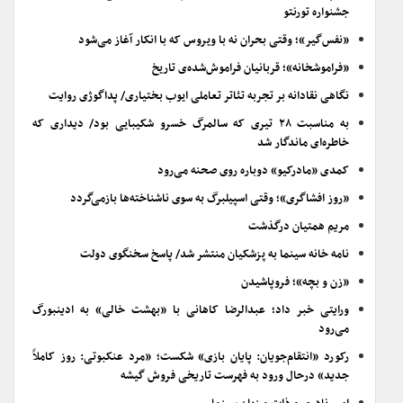
جشنواره تورنتو
«نفس‌گیر»؛ وقتی بحران نه با ویروس که با انکار آغاز می‌شود
«فراموشخانه»؛ قربانیان فراموش‌شده‌ی تاریخ
نگاهی نقادانه بر تجربه تئاتر تعاملی ایوب بختیاری/ پداگوژی روایت
به مناسبت ۲۸ تیری که سالمرگ خسرو شکیبایی بود/ دیداری که
خاطره‌ای ماندگار شد
کمدی «مادرکیو» دوباره روی صحنه می‌رود
«روز افشاگری»؛ وقتی اسپیلبرگ به سوی ناشناخته‌ها بازمی‌گردد
مریم همتیان درگذشت
نامه خانه سینما به پزشکیان منتشر شد/ پاسخ سخنگوی دولت
«زن و بچه»؛ فروپاشیدن
ورایتی خبر داد؛ عبدالرضا کاهانی با «بهشت خالی» به ادینبورگ
می‌رود
رکورد «انتقام‌جویان: پایان بازی» شکست؛ «مرد عنکبوتی: روز کاملاً
جدید» درحال ورود به فهرست تاریخی فروش گیشه