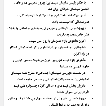
با حکم رئیس سازمان سینمایی؛ بهروز شعیبی مدیرعامل
انجمن سینمای جوانان ایران شد
آیین بزرگداشت احترام برومند برگزار شد/ حواستان به
هنرمندانی که نیستند، باشد
بهروزشعیبی: فرهادی و مهرجویی سینمای اجتماعی را به یک
قشر خاص محدود نکردند
اکران «آغوش باز» همزمان با روز ملی سینما
فیلم‌های رامبد جوان، بهرام افشاری و گزینه احتمالی اسکار
در راه اکران
«آغوش باز» نیمه شهریور اکران می‌شود؛ محسن کیایی و
حامد کمیلی در سینما
در نشست «بررسی سینمای اجتماعی» مطرح شد؛ سینمای
اجتماعی زاییده تحولات اجتماعی و سیاسی جامعه است
داوران بخش فیلم‌های داستانی کوتاه جشنواره ملی فیلم
اقوام ایرانی معرفی شدند
بهروز شعیبی: قهرمان زن به قصه عمق می‌بخشد/ فیلم‌سازی
برای توجه بهتر به روابط انسانی