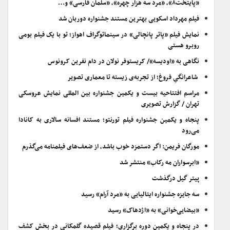
«پایتخت۸»، «مرد سه هزار چهره»، «سلمان فارسی» و…
فیلم مهرداد اسکویی بهترین مستند جشنواره دوربان شد
نمایش فیلم «پاتر پانچالی» در سینماتوگراف اهواز؛ تو با یک فیلم بومی
روبرو هستی
نگاهی به «اودیسه»/ کریستوفر نولان در دام نفرین کرونوس
شاعرانگیِ فروغ؛ از تجربه‌ی زیسته تا معماری تصویر
مراسم افتتاحیه بیست و یکمین جشنواره بین المللی نمایش عروسکی
تهران / گزارش تصویری
پنجاه و یکمین جشنواره فیلم تورنتو؛ مستند افسانه سالاری به کانادا
می‌رود
مورگان فریمن: اگر دستمزد خوب باشد، از ضعف‌های فیلمنامه می‌گذرم
«ابرسواران مه رکاب» منتشر شد
پیتر گیل درگذشت
سه جایزه جشنواره ایتالیایی به «مرد آرام» رسید
«بیضایی‌خوانی» به «اژدهاک» رسید
در پنجاه و یکمین دوره برگزاری؛ فیلم قصیده گلمکانی در بخش کشف