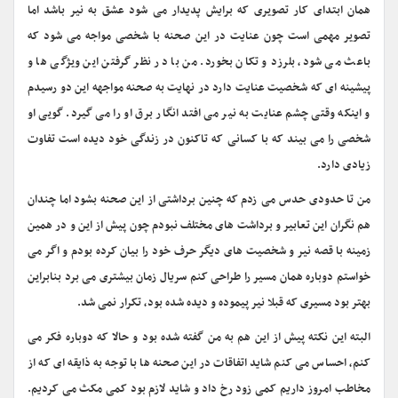
همان ابتدای کار تصویری که برایش پدیدار می شود عشق به نیر باشد اما
تصویر مهمی است چون عنایت در این صحنه با شخصی مواجه می شود که
باعث می شود، بلرزد و تکان بخورد. من با در نظر گرفتن این ویژگی ها و
پیشینه ای که شخصیت عنایت دارد در نهایت به صحنه مواجهه این دو رسیدم
و اینکه وقتی چشم عنایت به نیر می افتد انگار برق او را می گیرد. گویی او
شخصی را می بیند که با کسانی که تاکنون در زندگی خود دیده است تفاوت
زیادی دارد.
من تا حدودی حدس می زدم که چنین برداشتی از این صحنه بشود اما چندان
هم نگران این تعابیر و برداشت های مختلف نبودم چون پیش از این و در همین
زمینه با قصه نیر و شخصیت های دیگر حرف خود را بیان کرده بودم و اگر می
خواستم دوباره همان مسیر را طراحی کنم سریال زمان بیشتری می برد بنابراین
بهتر بود مسیری که قبلا نیر پیموده و دیده شده بود، تکرار نمی شد.
البته این نکته پیش از این هم به من گفته شده بود و حالا که دوباره فکر می
کنم، احساس می کنم شاید اتفاقات در این صحنه ها با توجه به ذایقه ای که از
مخاطب امروز داریم کمی زود رخ داد و شاید لازم بود کمی مکث می کردیم.