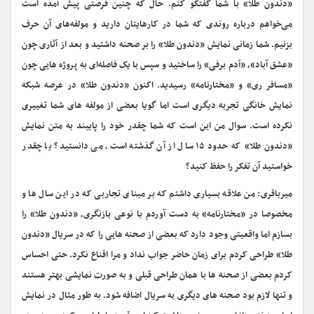
«دندون طلا» با شما گفتگو کنم. حال که چنین فرصتی پیش آمده است
می‌خواهم درباره روندی که شما در کارهایتان دارید و مولفه‌های آن حرف
بزنیم. شما زمانی نمایش «دندون طلا» را بر صحنه داشتید و بعد از آثاری چون
«عشق آباد»، «آدم برفی» را ساختید و سپس با یک فاصله‌ای به پروژه هایی چون
«مسافر ری» و «مختارنامه» رسیدید. اکنون «دندون طلا» در عرصه شبکه
نمایش خانگی تجربه دیگری است اما گویا بعضی از مولفه های شما تغییری
نکرده است. سوال من این است که شما چقدر خود را پایبند به متن نمایش
«دندون طلا» که حدود ۱۵ سال از آن گذشته است، می دانستید؟ یا چقدر
خواستید آن تفکر را حفظ کنید؟
میرباقری: من علاقه بسیاری داشتم که بر مبنای تجاربی که در این سال ها و
مخصوصا در «مختارنامه» به دست آوردم با نوعی بازنگری، «دندون طلا» را
بسازم اما واقعیتی وجود دارد که بعضی از صحنه هایی را که در سریال «دندون
طلا» طراحی کردم برای زمان حاضر جواب نداد و مرا اقناع نکرد. حتی احساس
کردم بعضی از صحنه ها با همان طراحی قبلی و به صورت نمایشی بهتر هستند
و تنها لازم بود صحنه های دیگری به سریال اضافه شود. به طور مثال در نمایش