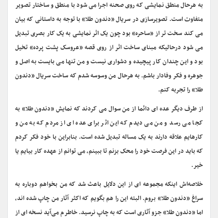
به هرحال منطق نمایشی که روی صحنه اجرا می شود با منطق و ساختار تصویر
متفاوت است. تصویرسازی در سریال «دندون طلا» با توجه به داستانی که بیان
می کند سخت تر از «ساحره» بود چون یک اثر نمایشی به یک کار بصری تبدیل
می شود درحالیکه مبنای ساخت اثر از روی قصه «عروسک پشت پرده» تخیل
بود و این چندان کار پیچیده و دشواری نیست و من تنها می بایست به اصل و
جوهره و فکر وفادار باشم. به هرحال من وسوسه شدم که ساخت سریال «دندون
طلا» را تجربه کنم.
از طرف دیگر عده ای دائما از من سوال می کردند که نمایش «دندون طلا» به
کجا می رسد و من می دیدم که این اثر برای عده ای از مردم که به من و
کارهایم علاقه دارند به یک مساله تبدیل شده است. بنابراین با خود فکر کردم
که باید در این فرصت خود را محک بزنم تا ببینم، می توانم از عهده کار بیایم یا
خیر.
خلاصه‌اش اینکه مجموعه ای از این دلایل باعث شد که من بخواهم دوباره به
سراغ «دندون طلا» بروم. البته این را هم بگویم که اکثر آثار من چاپ شده اند،
اما «دندون طلا» جزو آثاری است که به چاپ نرسید. خاطرم می‌آید نسخه ای از