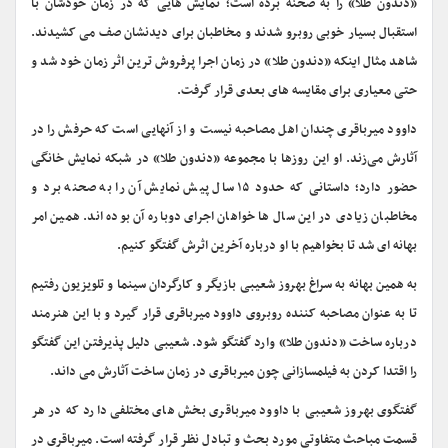
«دندون طلا» را به صحنه برده است؛ نمایش هایی که در زمان خودشان با
استقبال بسیار خوبی روبرو شدند و مخاطبان برای دیدنشان صف می کشیدند.
شاهد مثال اینکه «دندون طلا» در زمان اجرا پرفروش ترین اثر زمان خود شد و
حتی معیاری برای مقایسه های بعدی قرار گرفت.
داوود میرباقری چندان اهل مصاحبه نیست و از آنهایی است که حرفش را در
آثارش می‌زند. او این روزها با مجموعه «دندون طلا» در شبکه نمایش خانگی
حضور دارد؛ داستانی که حدود ۱۵ سال پیش نمایش آن را به صحنه برد و
مخاطبان زیادی در این سال ها خواهان اجرای دوباره آن بوده اند. همین امر
بهانه ای شد تا بخواهیم با او درباره آخرین اثرش گفتگو کنیم.
به همین بهانه به سراغ بهروز شعیبی بازیگر و کارگردان سینما و تلویزیون رفتیم
تا به عنوان مصاحبه کننده روبروی داوود میرباقری قرار گیرد و با این هنرمند
درباره ساخت «دندون طلا» وارد گفتگو شود. شعیبی دلیل پذیرفتن این گفتگو
را اقتدا کردن به فیلمسازانی چون میرباقری در زمان ساخت آثارش می داند.
گفتگوی بهروز شعیبی با داوود میرباقری بخش های مختلفی دارد که در هر
قسمت مباحث متفاوتی مورد بحث و تبادل نظر قرار گرفته است. میرباقری در