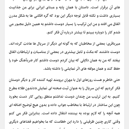
های آن برقرار است. داستان با همان پایه و مبنای ایرانی برای من جذابیت
بسیاری داشت و نکته قابل توجه دیگر این بود که گره افکنی ها به شکل مدرن
اتفاق می افتد و من این ترکیب را بسیار دوست داشتم به همین دلیل مجبور می
شدم کار را دوباره ببینم تا بیشتر درباره آن فکر کنم.
میرباقری: بعضی از مخاطبان که به گونه ای دیگر از سریال ها عادت کرده اند،
دوست داشتند که مکث و تامل بیشتری در بعضی از مناسبات و ارتباطات اتفاق
بیفتد که من به همان دلایلی که بیان کردم دوست داشتم کار ضربآهنگ خود را
حفظ کند و همان مولفه های اثر نمایشی را داشته باشد.
حتی خاطرم هست روزهای اول با مهران برومند تهیه کننده کار و دیگر دوستان
فکر کردیم که این سریال را به عنوان ثبت صحنه ای نمایش «دندون طلا» مطرح
کنیم. به این ترتیب من چندان دوست نداشتم منطق روایی کار دست بخورد
چون این ساختار در ارتباط با مخاطب جواب داده و بدون هیچ توضیح اضافه ای
همه آنچه را که لازم بوده به بیننده انتقال داده است. بنابراین فکر می کنم
وقتی کاری چنین ظرفیتی را دارد این خطاست که ما بخواهیم فضاهای دیگری