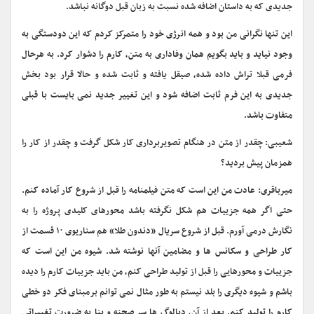
جدیدی که به داستان اضافه شده نسبت به زبان قبل دوگانه نباشد.
این تنها نگرانی من بود و همه انرژی خود را متمرکز کردم که این دودستگی به
وجود نیاید و باید بگویم همان وفاداری به متن، کارم را دشوار کرد. به هرحال
فرمی قبلا تراش داده شده، صیقل یافته و ثابت شده و حالا قرار بود بخش
جدیدی به این فرم ثابت اضافه شود و این تغییر جدید نمی بایست با قبلی
متفاوت باشد.
شعیبی: چقدر از متن در هنگام تصویربرداری کار شکل گرفت و چقدر از کار را
همزمان پیش بردید؟
میرباقری: عادت من این است که متن فیلمنامه را قبل از شروع کار آماده کنم.
حتی اگر همه جزییات هم شکل نگرفته باشد محورهای کلیدی پروژه را به
نگارش درمی آورم. قبل از شروع سریال «دندون طلا» هم سناریوی ۱۰ قسمت از
کار طراحی و سکانس ها و مضامین آنها نوشته شد. شیوه من این است که
جزییات و محورهایی را قبل از تولید طراحی کنم، من باید جزییات کارم را دیده
باشم و شیوه دیگری را بلد نیستم به طور مثال نمی توانم برمبنای فکر دو خطی
کارم را تولید کنم. بعد از آن، دیالوگ ها سر صحنه و بنا به ضرورت تغییراتی