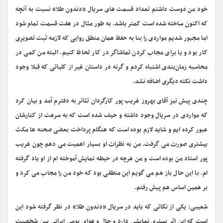
خود من دوست داشتم تعداد قسمت های سریال «دندون طلا» نسبت به آنچه
که اکنون ساخته شده است کمتر باشد. به طور مثال در هفت قسمت تمام شود
اما مجبور شدیم مواردی را بنا به حفظ همان منطق روایی که لازمه ثبت تصویری
کار بود و یا برای مجاب کردن تماشاگر در کار لحاظ کنیم. البته من کمی در
محاسبه زمان‌بندی اشتباه کردم و گرنه در داستان غیر از کلیاتی که قبلا وجود
داشت نکته دیگری اضافه نشد.
چندی پیش نیز آقای بهروز غریب پور کارگردان تئاتر به دفترم آمد و بیان کرد
که مواردی در سریال وجود داشته و حیف شده است که به سرعت از کنارشان
عبور کرده ایم و شاید لازم بوده است که هنگام پرداخت بعضی صحنه ها مکث
بیشتری صورت می گرفت. من به نظرات او بسیار اهمیت می دهم چون غریب
پور استاد من بوده است و من هرچه در حیطه نمایش آموخته ام از او یاد گرفته
ام. با این حال باز هم می گویم این منطقی بود که خود من را مجاب می کرد و
بر همین اساس هم پیش رفتم.
شعیبی: یکی از نکاتی که باید در سریال «دندون طلا» در نظر گرفته شود این
است که این اثر بستری نمایشی دارد و حال و هوای بومی ایرانی بین شخصیت