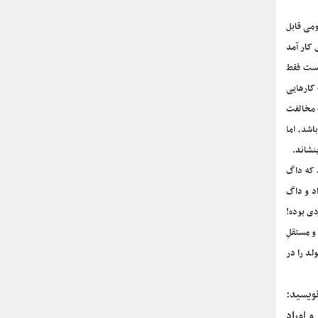
ومی قابل
 کار آمد
یست فقط
 کارهایی
پ مخالفت
اشد، اما
نشاند.
د که داگ
اد و داگ
دی بوده!
و مستقلِ
لد را در
نویسید:
 اورادِ