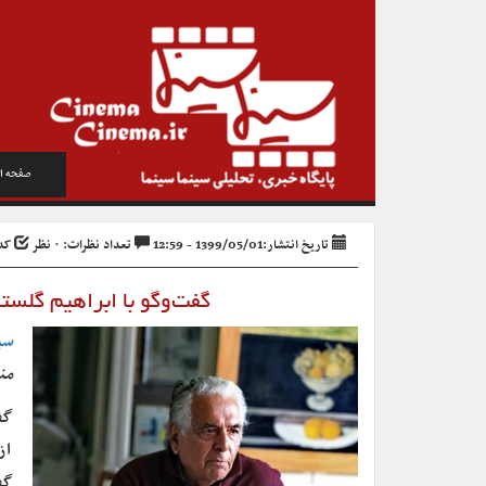
صفحه ا
تاریخ انتشار:1399/05/01 - 12:59
تعداد نظرات: ۰ نظر
کد خب
گفت‌وگو با ابراهیم گلستا
سی
من
گف
از
گف