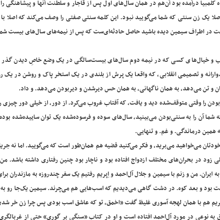
اه کلمبیا درآمده بود آن‌هم در همان سال‌های اول پس از قاجار و سلطنت آنها و پیشاهنگی را 
اصلا یک زن سنتی که شما می‌گویید نبود. این کلمه سنتی صفتی را وصف می‌کند که اصلا با
سنت در اطراف سیمین دیده باشید حاصل حادثه‌ای‌ست که پس از نیمه‌های سال‌های بیست شم
اب و خیال‌های کسی که در نیمه دوم سال‌های بیست‌سالگی در یک وضع خاصِ دیدن گذر ج
وارانه و تصمیمی انقلابی، که واقعا یک پرش از بلندی در یک استخر پاک و روشن در یک ر
 و تن می‌دهد، به همان ناگهانی، به همان حس دیرشدن و دیربودن می‌دهد. و داد.
بودن را وقتی متوقف‌شده دید و یافت، که آفتاب غروب می‌کرد. از دور، از خیلی دور چیزی را 
 شما آن را به سنتی‌بودن می‌بینید، سال‌های سوده و فرسوده‌‌شده یک توان ساییده‌شده بود
 همین درماندگی. و غم. و تنهایی.
ودتان می‌خواهید می‌برید، و فکر می‌کنید قضیه هم همان‌طور است که می‌گویید. اما نه جری
 زود در بحران‌های مختلف ازدواج افتاده بود و ناچار بود چنین رفتاری داشته باشد. من 
به ایران. من و زنم با سیمین و جلال آل‌احمد و اِپریم رفتیم یک سفر چندروزه به مازندران بر
دشت بود و بعد کوه. در دشت گاهی می‌دیدیم که اسب‌هایی هم می‌چرند. سیمین یک‌جا رو ب
پریم هم با همان لهجه آسوری غلیظ گفت «اخمق، تو که عاشق اسب بودی پس چرا زن خر شد
اتفاق به نوعی در مورد آل‌احمد افتاده است و او در کتاب «سنگی بر گوری» حتی از غربالگر