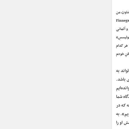
ضاوتِ من
ض کنید از من و شما بپرسند بزرگ‌‌ترین کتابِ قرن بیستم Finnegans Wake
و آلمانی
یولیسسِ»
 هر کدام
کنِ خودم
واند به
 باشد.
نده‌ایم
گاه شما
 که در
یم». به
ش او را