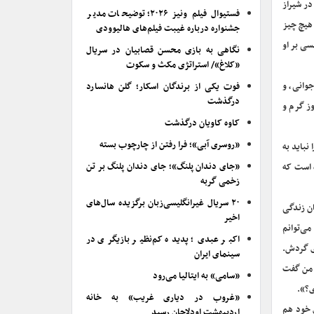
در شیراز
فستیوال فیلم ونیز ۲۰۲۶؛ توضیحات مدیر
 هیچ چیز
جشنواره درباره غیبت فیلم‌های هالیوودی
سی بر او
نگاهی به بازی محسن قصابیان در سریال
«کلاغ»/ استراتژی مکث و سکوت
وانی، و
فوت یکی از برندگان اسکار؛ گلن هانسارد
درگذشت
وز گرم و
کاوه کاویان درگذشت
«روسری آبی»؛ فرا رفتن از چارچوب بسته
نباید به
«جای دندان پلنگ»؛ جای دندان پلنگ بر تن
ه است که
زخمی گربه
۲۰ سریال غیرانگلیسی‌زبان برگزیده سال‌های
ان زندگی
اخیر
می‌توانم
اکبر عبدی؛ پدیده کم‌نظیر بازیگری در
ای گردش.
سینمای ایران
ه من گفت
«سامی» به ایتالیا می‌رود
ی؟».
«غروب در دیاری غریب» به خانه
ی خود هم
اردیبهشت اودلاجان رسید