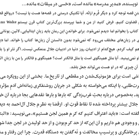
نِ یک نویسنده، «مدیر مدرسه» مانده است، «خسی در میقات» مانده…
نِ قصه توجه کرد و دیگر فُرم ارائه. آیا تکنیکِ درستی در قصه‌ها هست یا نیست؟ درواقع ق
و شما به فهمِ ما ارتباط دارد. ما آن اندازه که می‌فهمیم می‌توانیم قضاوت کنیم. فر
را بخوانم اما دیدم نمی‌شود. برای خواندنِ این رمان باید زبانِ ایتالیایی‌، لاتین، یونانی 
ای در زبان‌های مختلف می‌رود که نمی‌‌شود بدون دانستن آن زبان‌ها کتاب را خواند. اما «
 کیف کردم. هیچ‌کدام از ادبیاتِ روز دنیا در ادبیاتِ جلال منعکس نیست، اگر نثر او را با
و نمی‌بینید. آیا مثلِ همینگوی است یا مثل فالکنر است؟ همینگوی و فالکنر را من با زبانِ ال
 و آن چیزی که در او هست می‌تواند جعل باشد.
تلاشی است برای هژمونیک‌‌شدن در مقطعی از تاریخ ما. بخشی از این رویکرد می‌ت
ی، یا اینکه می‌خواسته به ‌شکلی در جریان روشنفکری زمانه‌اش آدمِ مؤثری
اید، به‌خصوص درباره بحثِ غرب‌زدگی که بارها و بارها نقدهایی بجا درباره آن خوا
جلال بیشتر پرداخته شده تا نقاط قوتِ او. ازقضا به نظرم جلال آل‌احمد به دید
گفته است: «باید اعتراف کنیم که کرم همین لجن هستیم»، می‌نویسید: «البته
وجودی هم داریم و آن این‌که از حد کرم‌بودن و از حد لولیدن در لجن جدا شو
پرخاشگری و پرنسیپ مخالفت و نَه‌گفتن به دستگاه قدرت. چرا این رفتار و من