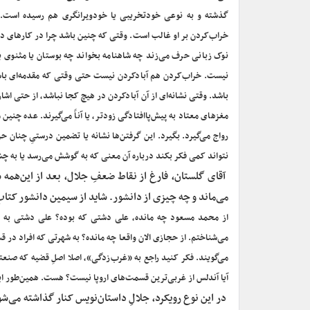
گذشته و به نوعی خودتخریبی یا خودویرانگری هم رسیده است. ای
خراب‌کردن بر او غالب است. وقتی که چنین باشد چرا در کارهای دی
نوک ‌زبانی حرف می‌زند چه شاهنامه بخواند چه بوستان یا مثنوی ی
نیست. خراب‌کردن هم آبادکردن نیست حتی وقتی که مقدمه‌ای باشد 
باشد. وقتی نشانه‌ای از آن آبادکردن در هیچ کجا نباشد، از حتی اشار
مغزهای معتاد به پیش‌پاافتادگی زودتر، یا آناً می‌گیرند. عده چنین 
رواج می‌گیرد. بگیرد. این گرفتن‌ها نشانه یا تضمین درستی‌‌ِ چنان 
نتواند کمی فکر بکند درباره آن معنی که به گوشش می‌رسد یا به 
‌ آقای گلستان، فارغ از نقاط ضعفِ جلال، بعد از این‌همه
می‌ماند و چه چیزی از دانشور. شاید از سیمین دانشور کتا
از محمد مسعود چه مانده، علی دشتی که بوده؟ علی دشتی به‌ 
می‌شناختم. از حجازی الان واقعا چه مانده؟ به شهرتی که افراد در ق
می‌گویند. فکر کنید راجع به «غرب‌زدگی»، اصلا اصلِ قضیه که صنعت
آیا آندلس از غربی‌ترین قسمت‌های اروپا نیست؟ هست. همین‌طور ابن ر
‌ در این نوع رویکرد، جلالِ داستان‌نویس کنار گذاشته می‌ش