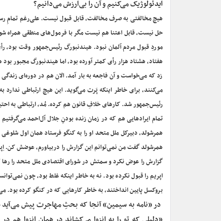
ایدئولوژیک می‌کنیم و آن را بی‌ارزش می‌دانیم؟
هیچ مخالفتی به صرف مخالفت، قابل قبول نیست. علی‌رغم تمامِ رسم
حل نیست، قابل اعتنا هم نیست مگر با فرمول‌های منطقی همراه شود. 
موردِ قبول مردم آلمان نبود. هیندنبورگ رئیس‌جمهور وقت بود، ر
هفتاد، هشتاد هزار رأی کمتر آورده بود، اما هیندنبورگ مجبور بود ه
زد که می‌خواست و آن فاجعه به بار آمد. الان هم در دوره‌ای زندگی 
می‌کنند، برای خاطر اینکه پَرت می‌گوید. این هیچ ارتباطی ندارد
رئیس‌جمهور شد. کارهای خلافِ قانون هم کرده. مُد، ارتباطی به احتی
تمام ایرادهایی هم که در زمان زنده بودنِ جلال آل‌احمد می‌گرفتیم
همرشولد، دبیرکل ملل متحد او را به کنگو فرستاد همان اول شلوغ
همرشولد گفت من نمی‌توانم این گزارش را دربیاورم، عوضش کن. اِپر
گزارش را عوض نکرد و سمتش در شورای اقتصادی ملل متحد را رها کر
اپریم را قبول نکرده بود. نه به خاطر اینکه غلط بود، چون نمی‌تو
بروکسل پایین انداختند، به خاطر کارهایی که در کنگو کرده بود. می‌
‌ در «نامه به سیمین» آنجا که بحثِ مهاجرت پیش می‌آید ش
«دلیلی که تو را به انزوا می‌کشاند در همان انزوا هم در