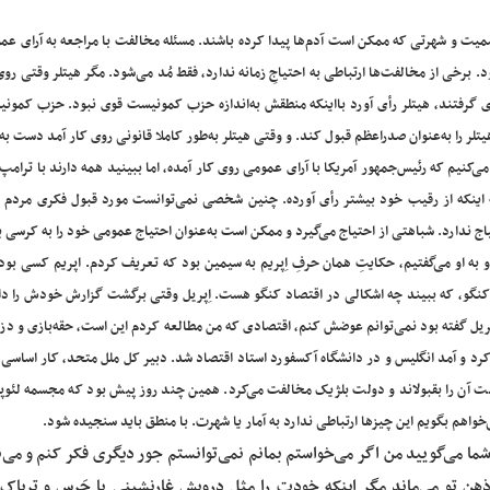
یت و شهرتی که ممکن است آدم‌ها پیدا کرده باشند. مسئله مخالفت با مراجعه به آرای عم
برخی از مخالفت‌ها ارتباطی به احتیاجِ زمانه ندارد، فقط مُد می‌شود. مگر هیتلر وقتی روی
أی گرفتند، هیتلر رأی آورد بااینکه منطقش به‌اندازه حزب کمونیست قوی نبود. حزب کمون
یتلر را به‌عنوان صدراعظم قبول کند. و وقتی هیتلر به‌طور کاملا قانونی روی کار آمد دست به
می‌کنیم که رئیس‌جمهور آمریکا با آرای عمومی روی کار آمده، اما ببینید همه دارند با ترام
 به اینکه از رقیب خود بیشتر رأی آورده. چنین شخصی نمی‌توانست مورد قبول فکری مردم ب
اج ندارد. شباهتی از احتیاج می‌گیرد و ممکن است به‌عنوان احتیاج عمومی خود را به کرسی ب
 و به او می‌گفتیم، حکایتِ همان حرفِ اِپریم به سیمین بود که تعریف کردم. اپریم کسی بو
ی کنگو، که ببیند چه اشکالی در اقتصاد کنگو هست. اِپریل وقتی برگشت گزارش خودش را د
یل ‌گفته بود نمی‌توانم عوضش کنم، اقتصادی که من مطالعه کردم این است، حقه‌بازی و دز
د و آمد انگلیس و در دانشگاه آکسفورد استاد اقتصاد شد. دبیر کل ملل متحد، کار اساسی 
انست آن را بقبولاند و دولت بلژیک مخالفت می‌کرد. همین چند روز پیش بود که مجسمه لئوپو
خواهم بگویم این چیزها ارتباطی ندارد به آمار یا شهرت. با منطق باید سنجیده شود.
ما می‌گویید من اگر می‌خواستم بمانم نمی‌توانستم جور دیگری فکر کنم و می‌
 ذهن تو می‌ماند مگر اینکه خودت را مثل درویش غارنشینی با چَرس و تریاک و