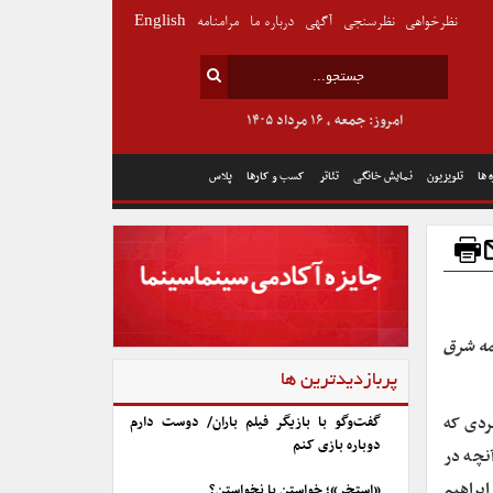
نظرخواهی
نظرسنجی
آگهی
درباره ما
مرامنامه
English
امروز: جمعه , ۱۶ مرداد ۱۴۰۵
 ها
تلویزیون
نمایش خانگی
تئاتر
کسب و کارها
پلاس
امه شرق
پربازدیدترین ها
ردی که
گفت‌وگو با بازیگر فیلم باران/ دوست دارم
دوباره بازی کنم
نچه در
ابراهیم
«استخر»؛ خواستن یا نخواستن؟