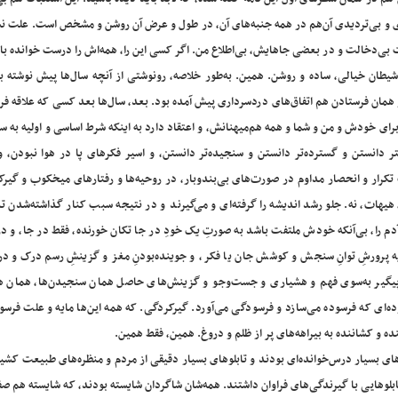
ری و بی‌تردیدی آن‌هم در همه جنبه‌های آن، در طول و عرض آن روشن و مشخص است. علت نش
ی‌دخالت و در بعضی جاهایش، بی‌اطلاع من. اگر کسی این را، همه‌اش را درست خوانده باش
طان خیالی، ساده و روشن. همین. به‌طور خلاصه، رونوشتی از آنچه سال‌ها پیش نوشته بو
 همان فرستادن هم اتفاق‌های دردسرداری پیش آمده بود. بعد، سال‌ها بعد کسی که علاقه فرا
ای خودش و من و شما و همه هم‌میهنانش، و اعتقاد دارد به اینکه شرط اساسی و اولیه به 
دانستن و گسترده‌تر دانستن و سنجیده‌تر دانستن، و اسیر فکرهای پا در هوا نبودن، و 
تکرار و انحصار مداوم در صورت‌های بی‌بندوبار، در روحیه‌ها و رفتارهای میخکوب و گیرک
یهات، نه. جلو رشد اندیشه را گرفته‌ای و می‌گیرند و در نتیجه سبب کنار گذاشته‌شدن ت
دم را، بی‌آنکه خودش ملتفت باشد به صورتِ یک خودِ در جا تکان خورنده، فقط در جا، و در
ایه پرورشِ توانِ سنجش و کوشش جان یا فکر، و جوینده‌بودنِ مغز و گزینشِ رسم درک و در
 و پیگیر به‌سوی فهم و هشیاری و جست‌وجو و گزینش‌های حاصل همان سنجیدن‌ها، همان ه
ه‌ای که فرسوده می‌سازد و فرسودگی می‌آورد. گیر‌کردگی. که همه این‌ها مایه و علت فرسو
ده و کشاننده به بیراهه‌های پر از ظلم و دروغ. همین، فقط همین.
ای بسیار درس‌خوانده‌ای بودند و تابلوهای بسیار دقیقی از مردم و منظره‌های طبیعت کشی
بلوهایی با گیرندگی‌های فراوان داشتند. همه‌شان شاگردان شایسته بودند، که شایسته هم ص