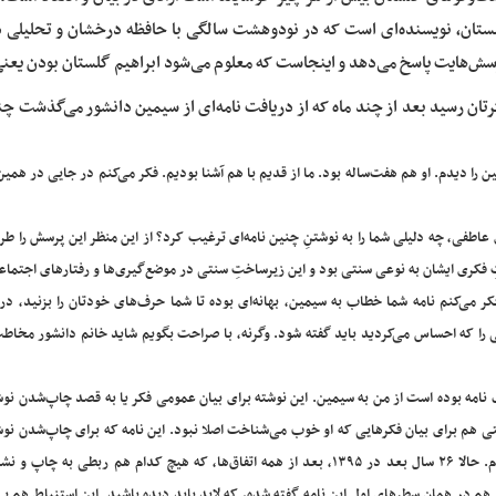
ستان، نویسنده‌ای است که در نودوهشت سالگی با حافظه درخشان و تحلیلی د
سش‌هایت پاسخ می‌دهد و اینجاست که معلوم می‌شود ابراهیم گلستان بودن یعن
تان رسید بعد از چند ماه که از دریافت نامه‌ای از سیمین دانشور می‌گذشت چنی
ن را دیدم. او هم هفت‌ساله بود. ما از قدیم با هم آشنا بودیم. فکر می‌کنم در جایی در همین
 عاطفی، چه دلیلی شما را به نوشتنِ چنین نامه‌ای ترغیب کرد؟ از این منظر این پرسش را طر
ختِ فکری ایشان به نوعی سنتی بود و این زیرساختِ سنتی در موضع‌گیری‌ها و رفتارهای اجتماع
 می‌کنم نامه شما خطاب به سیمین، بهانه‌ای بوده تا شما حرف‌های خودتان را بزنید، درو
 را که احساس می‌کردید باید گفته شود. وگرنه، با صراحت بگویم شاید خانم دانشور مخاط
نامه بوده است از من به سیمین. این نوشته برای بیان عمومی فکر یا به قصد چاپ‌شدن نو
اجتی هم برای بیان فکرهایی که او خوب می‌شناخت اصلا نبود. این نامه که برای چاپ‌شدن نو
بود. من آن را در چهارم فروردین ۱۳۶۹ نوشته بودم و فرستاده بودم. حالا ۲۶ سال بعد در ۱۳۹۵، بعد از همه اتفاق‌ها، که هیچ کدام هم ربطی
د. قصد و علت آن نوشتن هم در همان سطرهای اول این نامه گفته شده، که لابد باید دیده باشید. این استنباط هم 