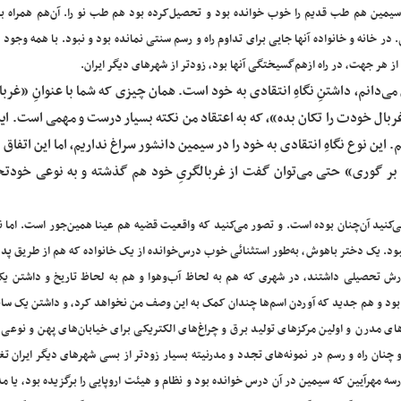
یمین هم طب قدیم را خوب خوانده بود و تحصیل‌کرده بود هم طب نو را. آن‌هم همراه با 
 در خانه و خانواده آنها جایی برای تداوم راه و رسم سنتی نمانده بود و نبود. با همه وجود
، از هر جهت، در راه ازهم‌گسیختگی آنها بود، زودتر از شهرهای دیگر ایران.
 می‌دانم، داشتنِ نگاهِ انتقادی به خود است. همان چیزی که شما با عنوانِ «غربا
غربال خودت را تکان بده»، که به اعتقاد من نکته بسیار درست و مهمی است. اینک
. این نوع نگاهِ انتقادی به خود را در سیمین دانشور سراغ نداریم، اما این اتفاق ب
 بر گوری» حتی می‌توان گفت از غربالگریِ خود هم گذشته و به نوعی خودتخر
‌کنید آن‌چنان بوده است. و تصور می‌کنید که واقعیت قضیه هم عینا همین‌جور است. اما ن
بود. یک دختر باهوش، به‌طور استثنائی خوب درس‌خوانده از یک خانواده که هم از طریق پدر
رش تحصیلی داشتند، در شهری که هم به لحاظ آب‌وهوا و هم به لحاظ تاریخ و داشتن ی
 بود و هم جدید که آوردن اسم‌ها چندان کمک به این وصف من نخواهد کرد، و داشتن یک سا
‌های مدرن و اولین مرکزهای تولید برق و چراغ‌های الکتریکی برای خیابان‌های پهن و نوعی ر
 چنان راه و رسم در نمونه‌های تجدد و مدرنیته بسیار زودتر از بسی شهرهای دیگر ایران تغ
سه مهرآیین که سیمین در آن درس خوانده بود و نظام و هیئت اروپایی را برگزیده بود، یا م