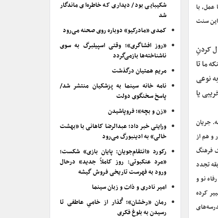
شکیبایی بود/ دیداری که خاطره‌ای ماندگار
عمل، با
شد
 این سنت
کمدی «مادرکیو» دوباره روی صحنه می‌رود
«روز افشاگری»؛ وقتی اسپیلبرگ به سوی
ل کردنِ
ناشناخته‌ها بازمی‌گردد
ه ما تا
مریم همتیان درگذشت
ه ‌نوعی
نامه خانه سینما به پزشکیان منتشر شد/
یبی یا
پاسخ سخنگوی دولت
«زن و بچه»؛ فروپاشیدن
ه. جریان
ورایتی خبر داد؛ عبدالرضا کاهانی با «بهشت
 و هم از
خالی» به ادینبورگ می‌رود
ک فرهنگ
رکورد «انتقام‌جویان: پایان بازی» شکست؛
«مرد عنکبوتی: روز کاملاً جدید» درحال
بقه تجدد
ورود به فهرست تاریخی فروش گیشه
فاه نو و
امیر نادری و ذات و زبان سینما
ییر کرده
رمان «رخشان»؛ گُذار از خامیِ عاطفی تا
درسه‌های
رسیدن به بلوغ فکری