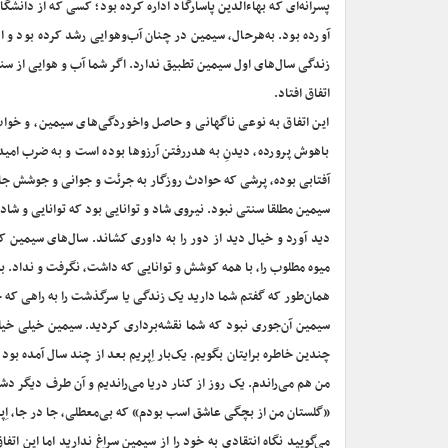
پسرانه‌ای که بهاءالدین پاسارگاد اداره کرده بود؛ کسی که از دانشگ
آورده بود. به‌هرحال، سیمین در چنان آب‌وهوایی رشد کرده بود و 
زندگی سال‌های اول سیمین تطبیق ندارد. اگر شما آب و هوایی از 
اتفاق افتاد.
این اتفاق به نوعی ناگهانی و حاصل واخوردگی‌های سیمین، و خو
باهوش پرورده، دیدنِ به هدررفتن آرزوها بوده است و به ضرب امید
آفتابی بوده، پرشی که حوادث روزگار به جرئت و جوانی و جوشش جان
سیمین مطلقا سنتی نبود. نیروی شاد و توانایی بود که توانایی و شاد
دید آورد و خیال دید از دور را به داوری کشاند. سال‌های سیمین که
میوه مطلوب را، با همه کوشش و توانایی که داشت، نگرفت و نداد. به
همان‌طور که گفتم شما دارید یک زندگی یا سرگذشت را به راهی که خ
سیمین آن‌جوری نبود که شما نقشه‌برداری کردید. سیمین خیلی خیلی
چندین خاطره برایتان بگویم. یک‌بار اِپریم بعد از چند سال آمده بود 
من هم می‌راندم. یک روز از کنار دریا می‌راندیم و آن طرف دیگر 
«گلستان من از بچگی عاشق اسب بودم» که بی‌معطلی، جا در جا، اِ
می‌گویید نگاه انتقادی به خود را از سیمین سراغ ندارید اما این 