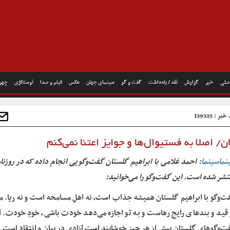
صلی
خبر
گزارش
نقد / یادداشت
گفت و گو
سینمای جهان
عکس
فیلم و صدا
نوستالژی
چهره
ر : 139325
ن/ اصلا به فستیوال‌ها و جوایز اعتنا نمی‌کنم
نماسینما
: احمد غلامی با ابراهیم گلستان گفت‌وگویی انجام داده که در روزن
تشر شده است. این گفت‌وگو را می‌خوانید:
ت‌وگو با ابراهیم گلستان همیشه جذاب است، نه اهلِ مسامحه است و نه ریا. م
 قید و بندهای رایج رهاست و به تو اجازه می‌دهد خودت باشی، خودِ خودت. آ
ت‌وگوهای گلستان بیش از هر چیز خوشایند است آزادی در بیان و انتقاد است. 