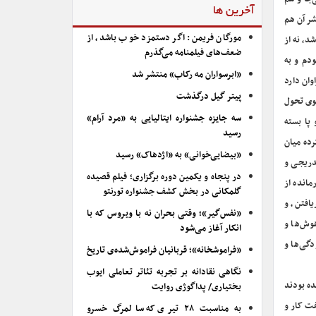
آخرین ها
ر آن ‌هم
مورگان فریمن: اگر دستمزد خوب باشد، از
د، نه از
ضعف‌های فیلمنامه می‌گذرم
دم و به
«ابرسواران مه رکاب» منتشر شد
وان دارد
پیتر گیل درگذشت
سوی تحول
سه جایزه جشنواره ایتالیایی به «مرد آرام»
پا بسته
رسید
رده میان
«بیضایی‌خوانی» به «اژدهاک» رسید
دریجی و
در پنجاه و یکمین دوره برگزاری؛ فیلم قصیده
مانده از
گلمکانی در بخش کشف جشنواره تورنتو
یافتن، و
«نفس‌گیر»؛ وقتی بحران نه با ویروس که با
وش‌ها و
انکار آغاز می‌شود
دگی‌ها و
«فراموشخانه»؛ قربانیان فراموش‌شده‌ی تاریخ
نگاهی نقادانه بر تجربه تئاتر تعاملی ایوب
ده بودند
بختیاری/ پداگوژی روایت
فت کار و
به مناسبت ۲۸ تیری که سالمرگ خسرو