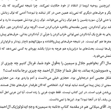
ن‌چنین روحیه لزوما از انتقاد از خود حکایت نمی‌کند. چرا نتیجه نمی‌گیرید که یک
گر و حرف‌های دیگری که نمی‌زند همین حس در کار نباشد یا نبوده؟ آدمی که نوک زبانش م
ا حتی قرآن. سوره یاسین را هم نوک زبانی می‌خواند. نوک زبان بودنش عمومیت دارد و اس
برای آباد‌کردن. چنین مقدمه‌ای بالاخره خراب‌کردن است اگرچه برای آبادکردن جور دیگ
ه‌ای به طرح یک آبادکردن نمی‌توانی خراب‌کردن را جزئی از آبادکردن بدانی. حرف‌های پیش‌پا‌ا
مغزها هم کم نیست. در نتیجه حرف‌‌های پیش‌پا‌افتاده و سهل‌الهضم ناچار زودتر و فراوان‌تر و
حرف‌ها نیست. بحث‌های ما دراین‌باره هم هرچه به درازا بکشد بهره‌ای به کسی نمی‌دهد که ن
چشمش می‌خورد.
 سال اگر بخواهیم جلال و سیمین را به‌قولِ خود شما، غربال کنیم چه چیزی از 
بِ «سووشون» بماند، به نظر شما از جلال آل‌احمد چه چیزی برجا مانده است؟
شکل عجیبی آدمِ درجه‌اولی بود. حجازی خیلی می‌دانست و آدم واردی بود. من حجازی
سمتی از زمان پیدا می‌کنند نباید توجه کرد. اشخاصی که الان طرفدارِ حرف‌های جلال هستند 
ی‌شدنِ غرب است، در این کتاب نیست. فقط جهتِ غربی را زده است. آیا ابن‌ عربی اهلِ آن
شد، آیا در آنجا نبود؟ بود. این‌ها را نمی‌دانست.
ود. آقای میلانی هم در مقدمه کتابِ «نامه به سیمین» وجهِ ایدئولوژیک آل‌احمد 