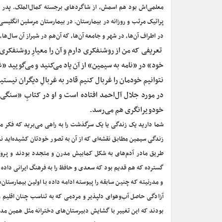
معلمی‌اش بود هم اسمش، از شاگردهای برجسته کمال‌الملک. پدر س
پراتیک مرتب و روزانه در بیمارستان. در بیمارستان مرسلین انگلیسی.
در اطراف آن‌ها، در شهر و جامعه آن‌ها، که آن‌هم در شیراز آن سال‌ها
‌ تعریفی که من از روشنفکری دارم و آن را معیارِ روشنفکری
خود» در «نامه به سیمین» از آن یاد می‌کنید و می‌گویید «
نتوانیم خودمان را غربال کنیم قادر به غربالِ دیگران نیستیم
در مورد جلال آل‌احمد افتاده است و او در کتابِ «سنگی
خودویرانگری هم می‌رسد.
شما دارید یک زندگی یا یک سرگذشت را به راهی می‌برید که فکر می
زندگی سیمین مطابق نقشه‌ای که از آن به تصور خودتان کشیده‌اید ن
طریق مادر آدم‌های به شکل کمابیش مدرن و متجدد بودند و پرو
گسترده که هم قدیم بود که سعدی و حافظ را به فرهنگ ایرانی داده
و مدرنیته که چنین سابقه را پیوسته ادامه داده با اولین بیمارستان
آزادگی حاصل آب‌وهوای دلپذیر و مردمی که به ‌تناسب چنان اقلیم و
بودند که این تغییر با گشایش دبیرستان‌های دخترانه مثل همین مدر