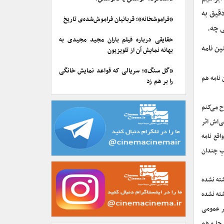
قیق به
«فراموشخانه»؛ قربانیان فراموش‌شده‌ی تاریخ
ی چه.
حقایقی درباره فیلم باران مجید مجیدی به
ن نامه‌
بهانه نمایش آن از تلویزیون
«گل سنگ»؛ سریالی که قواعد نمایش خانگی
 نامه هم
را بر هم زد
ح می‌کنم
ی‌اش اثر
اقع نامه
بِ چندان
شته نشده
شته نشده
 به چاپ و نشر عمومی
بی‌جا و هم