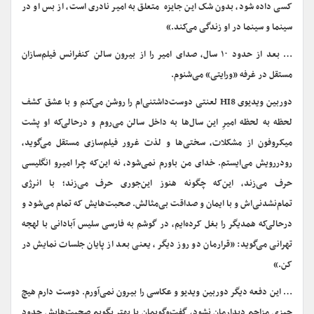
کسی داده شود، بدون شک این جایزه متعلق به امیر نادری است، از بس او در
سینما و سینما در او زندگی می‌کند.»
… بعد از حدود ۱۰ سال، صدای امیر را از بیرون سالن کنفرانس فیلم‌سازان
مستقل در غرفه «ورایتی» می‌شنوم.
دوربین ویدیوی HI8 لعنتی دوست‌داشتنی‌ام را روشن می‌کنم و با عشق کشف
لحظه ‌به ‌لحظه امیرِ این سال‌ها به داخل سالن می‌روم و درحالی‌که او پشت
میکروفون از مشکلات، سختی‌ها و لذت غرور فیلم‌سازی مستقل می‌گوید،
رودررویش می‌ایستم. خدای من باورم نمی‌شود، نه این‌که چرا امیرو انگلیسی
حرف می‌زند، این‌که چگونه هنوز این‌جوری حرف می‌زند؛ با انرژی
تمام‌نشدنی‌اش و با ایمان و صداقت بی‌مثالش. صحبت‌هایش که تمام می‌شود و
درحالی‌که همدیگر را بغل کرده‌ایم، در گوشم به فارسی سلیس آبادانی با لهجه
تهرانی می‌گوید: «قرارمان دو روز دیگر، یعنی بعد از پایان جلسات نمایش در
کن.»
… این دفعه دیگر دوربین ویدیو و عکاسی را بیرون نمی‌آورم. دوست دارم هیچ
چیزی مزاحم دیدارمان نشود، گفت‌وگویمان یا بهتر بگویم صحبت‌هایش حدود