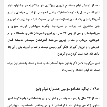
بعد از نمایش فیلم مستندم «روزی روزگاری در مراکش» در جشنواره فیلم
ترابیکا، در منزل یک دوست مشترک ایرانی که جمعی از اهالی سینمای ایران و
آمریکا را برای یک شام بی‌اندازه لذیذ ایرانی دعوت کرده بود (رابرت دنیرو و
جان مالکویچ هم بودند و نمی‌دانید چگونه دیوانه‌وار قورمه سبزی را
می‌بلعیدند!) و من از پس ۳۴ سال، رودرروی امیرخان نادری نشسته‌ام و او
هم‌چنان، بی‌تاب و مذاب بیرون می‌دهد آتش‌فشان سینمای همیشه فعال
درونش را و این‌بار گیر او دیگر گیر زمینی نیست و طناب آرزوهایش را آن بالا
بالاها انداخته است گردنِ ماهِ گردون!
امیر می‌گوید: «من اگر به این دنیا آمده‌ام، شاید فقط و فقط، به‌خاطر این بوده
است که فیلم Moon را بسازم.»
۱۳۹۵، ایتالیا، هفتادوسومین جشنواره فیلم ونیز
بعد از ۴۳ سال با پسرم سهند در جشنواره ونیز به تماشای فیلم «کوه» امیر
نادری (که من بیشتر نام «کوهستان » را می‌پسندم) نشسته‌ایم. باورکردنی