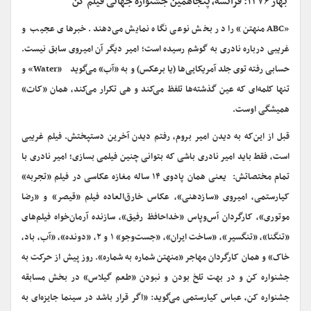
بهار ۱۳۷۶: فرانسه، پنجاهمین جشنواره جهانی فیلم کن
«ABC منهتن» را در بخش نوعی نگاه نمایش می‌دهند. خبرهای عجیب و
غریبی درباره نادری به گوشم رسیده است؛ امیر دیگر آن امیروی سابق نیست.
حسابی رفته توی جلد آمریکایی‌ها (یا برعکس) و به «آب» می‌گوید «Water» و
تنها کلمه‌ای که عین گذشته‌ها تلفظ می‌کند و هی تکرار می‌کند، همان «کات»
همیشگی اوست.
قبل از این‌که به دیدن امیر بروم، رفتم دیدن آخرین دستپختش. فیلم غریبی
است، فقط باید امیر نادری باشی که بتوانی چنین فیلمی بسازی؛ امیر نادری با
تمام مختصاتش: یعنی همان پادوی ۱۴ ‌ساله مغازه عکاسی در فیلم «تجربه»
کیارستمی، امیروی «سازدهنی»، عکاس خارق‌العاده فیلم «قیصر» و «رضا
موتوری»، کارگردان آس‌وپاس «خداحافظ رفیق»، سازنده آرمان‌خواه فیلم‌های
«تنگنا»، «تنگسیر»، «ساخت ایران»، «جست‌وجو» ۱ و ۲، «دونده»، «آب، باد،
خاک» و همان کارگردان مهاجر «منهتن شماره ‌به ‌شماره». روز پیش از حرکت به
جشنواره کن و در بهت تلخ بودن و نبودن «طعم گیلاس» در بخش مسابقه
جشنواره کن، عباس کیارستمی می‌گوید: «اگر قرار باشد در سینما جایزه‌ای به