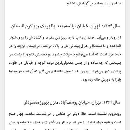
سپاسم را با بوسه‌ای بر گونه‌اش بنشانم.
سال ۱۳۵۴: تهران، خیابان فرانسه، بعدازظهر یک روز گرم تابستان
از روبه‌رو می‌آید، صندل به پا دارد، پیراهن سفید و گشادش را روی شلوار
انداخته و با دستمالی عرق پیشانی‌اش را پاک می‌کند. می‌ایستم. آن‌چنان در
خود غرق است که فقط می‌توانم با حرکت چشم‌هایم تعقیبش کنم و از پشت سر
ببینمش که چه ساده و از جنس معمولی‌ترین مردم کوچه و خیابان در خلوت
پیاده‌رو دور می‌شود… و من به‌ یاد سیل عاطفه‌ای می‌افتم که آن شب در سینما
پلازا به دورش حلقه زده بود.
سال ۱۳۶۴: تهران، خیابان یوسف
آباد، منزل بهروز مقصودلو
رو‌به‌رویم نشسته است. حالا دیگر منِ عکاس را می‌شناسد. ساعت چهار صبح
است و همه خوابیده‌اند. از سر شب، سناریوی فیلم «دونده»را عکاسانه و پلان