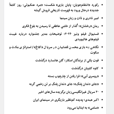
رکورد «انتقام‌جویان: پایان بازی» شکست؛ «مرد عنکبوتی: روز کاملاً
جدید» درحال ورود به فهرست تاریخی فروش گیشه
امیر نادری و ذات و زبان سینما
رمان «رخشان»؛ گُذار از خامیِ عاطفی تا رسیدن به بلوغ فکری
فستیوال فیلم ونیز ۲۰۲۶؛ توضیحات مدیر جشنواره درباره غیبت
فیلم‌های هالیوودی
نگاهی به بازی محسن قصابیان در سریال «کلاغ»/ استراتژی مکث و
سکوت
فوت یکی از برندگان اسکار؛ گلن هانسارد درگذشت
کاوه کاویان درگذشت
«روسری آبی»؛ فرا رفتن از چارچوب بسته
«جای دندان پلنگ»؛ جای دندان پلنگ بر تن زخمی گربه
۲۰ سریال غیرانگلیسی‌زبان برگزیده سال‌های اخیر
اکبر عبدی؛ پدیده کم‌نظیر بازیگری در سینمای ایران
«سامی» به ایتالیا می‌رود