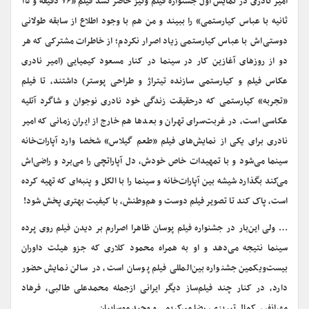
امیر نادری در نمایش اول جشنواره فیلم ونیز حاضر نشد فیلم «۷۶ دقیقه و ۱۵
ثانیه با عباس کیارستمی» را ببیند و من هم با وجود اطلاع از سابقه طولانی
دوستی‌اش با عباس کیارستمی زیاد اصرار نکردم؛ از خاطرات مشترکی که هر
دو از روزهای آغازین کار در سینما در کنار مسعود کیمیایی (امیر نادری
عکاس فیلم و کیارستمی سازنده تیتراژ و طراحی پوستر) داشتند، تا فیلم
«تجربه» کیارستمی که درحقیقت زندگی خود نادری نوجوان و شاگرد آتلیه
عکاسی است، در غربت‌سرای تهران و بعدها هم خارج از ایران زمانی که امیر
نادری برای یکی از نمایش‌های فیلم «طعم گیلاس» شخصا وارد آپارات‌خانه
سینما می‌شود و با تمهیدات خاص خودش، دل آپاراتچی را می‌برد و راضی‌اش
می‌کند بگذارد شیشه بین آپارات‌خانه و سینما را با الکل و پنبه‌ای که تهیه کرده
است، پاک کند تا تصویر فیلم دوست و هم‌وطنش، با کیفیت بهتری پخش شود!
… ولی این‌بار در جشنواره فیلم پوسان ظاهرا اصرارم بر دیدن فیلم روی پرده
سینما نتیجه می‌دهد و او به همراه محمود کلاری که جزو هیئت داوران
بیست‌ویکمین جشنواره بین‌المللی فیلم پوسان است، در سالن نمایش حضور
دارد، در کنار چند فیلم‌ساز دیگر ایرانی ازجمله محمدعلی طالبی، فرهاد
مهرانفر، کمال تبریزی، رضا میرکریمی و وحید موساییان.