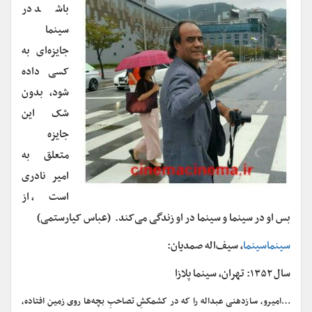
باشد در
سینما
جایزه
ای به
کسی داده
شود، بدون
شک این
جایزه
متعلق به
امیر نادری
است، از
بس او در سینما و سینما در او زندگی می
کند. (عباس کیارستمی)
سینماسینما
، سیف‌اله صمدیان:
سال ۱۳۵۲: تهران، سینما پلازا
…امیرو، ‌سازدهنی عبداله را که در کشمکشِ تصاحبِ بچه‌ها روی زمین افتاده،