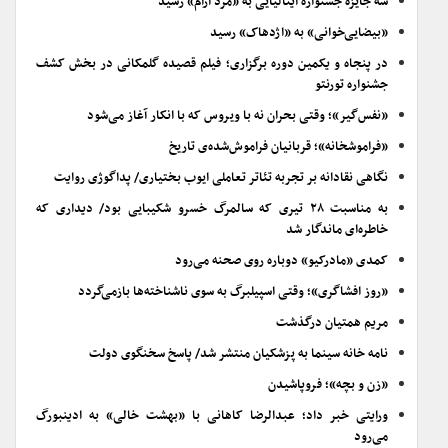
سه جایزه جشنواره ایتالیایی به «مرد آرام» رسید
«بیضایی‌خوانی» به «اژدهاک» رسید
در پنجاه و یکمین دوره برگزاری؛ فیلم قصیده گلمکانی در بخش کشف
جشنواره تورنتو
«نفس‌گیر»؛ وقتی بحران نه با ویروس که با انکار آغاز می‌شود
«فراموشخانه»؛ قربانیان فراموش‌شده‌ی تاریخ
نگاهی نقادانه بر تجربه تئاتر تعاملی ایوب بختیاری/ پداگوژی روایت
به مناسبت ۲۸ تیری که سالمرگ خسرو شکیبایی بود/ دیداری که
خاطره‌ای ماندگار شد
کمدی «مادرکیو» دوباره روی صحنه می‌رود
«روز افشاگری»؛ وقتی اسپیلبرگ به سوی ناشناخته‌ها بازمی‌گردد
مریم همتیان درگذشت
نامه خانه سینما به پزشکیان منتشر شد/ پاسخ سخنگوی دولت
«زن و بچه»؛ فروپاشیدن
ورایتی خبر داد؛ عبدالرضا کاهانی با «بهشت خالی» به ادینبورگ
می‌رود