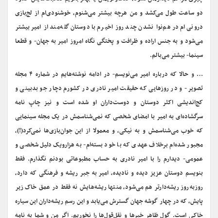
دو ساعت طول می‌کشد و من هرچه بیشتر می‌شنوم، خوشنودی‌ام از لج‌بازی
درونی‌ام در هم‌نوا نشدن چند روز اخیرم با دوستان گله‌مند از امیر بیشتر
می‌شود و به جنس اراده و ظرافت و پختگی نگاه امروز امیر به جهان- و قطعا
سینما- بیشتر می‌بالم.
… و حالا که درباره امیر می‌نویسم- در ادامه نوشته‌هایم در شماره ۴ مجله
تصویر- و در روزهایی که حقیقت امیر نادری در کشورم دچار جو بدبینی و
کج‌اندیشی اکثر دوستان و دوست‌داران او شده است و نیز چاپ نامه
سرگشاده‌ای به امیر با امضای شخصی که نمی‌شناسمش در یک مجله سینمایی
که خوب می‌شناسمش و به نیکی، و معمولا از این جوان‌بازی‌ها نمی‌کرد(!)،
مجبور شده‌ام برخلاف عهدی که با خود بسته‌ام- به هزارویک دلیل شخصی و
عمومی- دیدارم را با امیر نادری به حساب مطبوعاتی بودنم نگذارم. فقط
بنویسم دوستان عزیز دیده و نادیده، امیر به جبر ریشه و فرهنگی که دارد،
روزبه‌روز ریشه‌دارتر هم می‌شود، منتها ریشه‌هایش نه فقط در عمق خاک زیر
پایش، که در چهار گوشه جهان گسترش می‌یابد و این رسم ریشه‌داران این سیاره
خاکی است. گول ظاهر خبرها و نقل‌قول‌ها را نخوریم. اگر من و شما به نامه