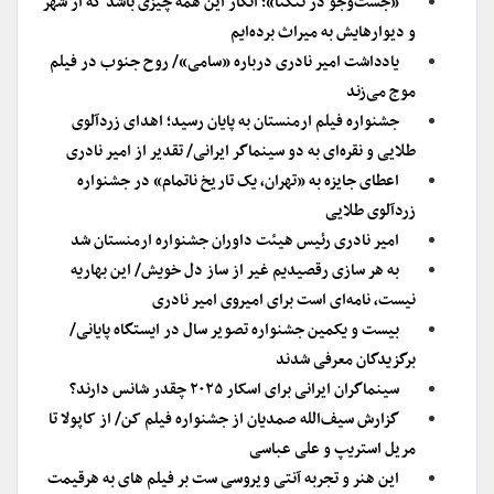
«جست‌و‌جو در تنگنا»؛ انگار این همه‌ چیزی باشد که از شهر
و دیوارهایش به میراث برده‌ایم
یادداشت امیر نادری درباره «سامی»/ روح جنوب در فیلم
موج می‌زند
جشنواره فیلم ارمنستان به پایان رسید؛ اهدای زردآلوی
طلایی و نقره‌ای به دو سینماگر ایرانی/ تقدیر از امیر نادری
اعطای جایزه به «تهران، یک تاریخ ناتمام» در جشنواره
زردآلوی طلایی
امیر نادری رئیس هیئت داوران جشنواره ارمنستان شد
به هر سازی رقصیدیم غیر از ساز دل خویش/ این بهاریه
نیست، نامه‌ای است برای امیروی امیر نادری
بیست و یکمین جشنواره تصویر سال در ایستگاه پایانی/
برگزیدگان معرفی شدند
سینماگران ایرانی برای اسکار ۲۰۲۵ چقدر شانس دارند؟
گزارش سیف‌الله صمدیان از جشنواره فیلم کن/ از کاپولا تا
مریل استریپ و علی عباسی
این هنر و تجربه آنتی ویروسی ست بر فیلم های به هرقیمت