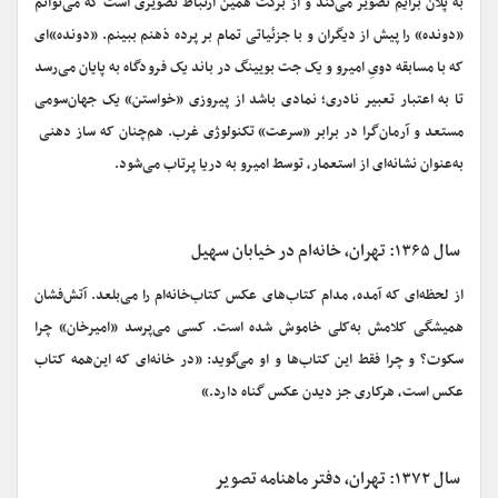
به پلان برایم تصویر می‌کند و از برکت همین ارتباط تصویری است که می‌توانم
«دونده» را پیش از دیگران و با جزئیاتی تمام بر پرده ذهنم ببینم. «دونده»‌ای
که با مسابقه دویِ امیرو و یک جت بویینگ در باند یک فرودگاه به پایان می‌رسد
تا به اعتبار تعبیر نادری؛ نمادی باشد از پیروزی «خواستن» یک جهان‌سومی
مستعد و آرمان‌گرا در برابر «سرعت» تکنولوژی غرب. هم‌چنان که ساز دهنی
به‌عنوان نشانه‌ای از استعمار، توسط امیرو به دریا پرتاب می‌شود.
سال ۱۳۶۵: تهران، خانه
ام در خیابان سهیل
از لحظه‌ای که آمده، مدام کتاب‌های عکس کتاب‌خانه‌ام را می‌بلعد. آتش‌فشان
همیشگی کلامش به‌کلی خاموش شده است. کسی می‌پرسد «امیرخان» چرا
سکوت؟ و چرا فقط این کتاب‌ها و او می‌گوید: «در خانه‌ای که این‌همه کتاب
عکس است، هرکاری جز دیدن عکس گناه دارد.»
سال ۱۳۷۲: تهران، دفتر ماهنامه تصویر