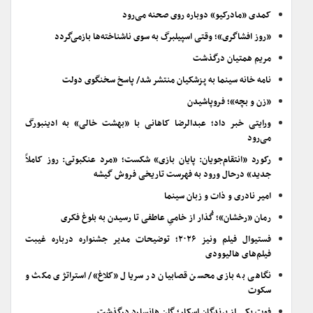
کمدی «مادرکیو» دوباره روی صحنه می‌رود
«روز افشاگری»؛ وقتی اسپیلبرگ به سوی ناشناخته‌ها بازمی‌گردد
مریم همتیان درگذشت
نامه خانه سینما به پزشکیان منتشر شد/ پاسخ سخنگوی دولت
«زن و بچه»؛ فروپاشیدن
ورایتی خبر داد؛ عبدالرضا کاهانی با «بهشت خالی» به ادینبورگ
می‌رود
رکورد «انتقام‌جویان: پایان بازی» شکست؛ «مرد عنکبوتی: روز کاملاً
جدید» درحال ورود به فهرست تاریخی فروش گیشه
امیر نادری و ذات و زبان سینما
رمان «رخشان»؛ گُذار از خامیِ عاطفی تا رسیدن به بلوغ فکری
فستیوال فیلم ونیز ۲۰۲۶؛ توضیحات مدیر جشنواره درباره غیبت
فیلم‌های هالیوودی
نگاهی به بازی محسن قصابیان در سریال «کلاغ»/ استراتژی مکث و
سکوت
فوت یکی از برندگان اسکار؛ گلن هانسارد درگذشت