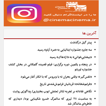
آخرین ها
پیتر گیل درگذشت
سه جایزه جشنواره ایتالیایی به «مرد آرام» رسید
«بیضایی‌خوانی» به «اژدهاک» رسید
در پنجاه و یکمین دوره برگزاری؛ فیلم قصیده گلمکانی در بخش کشف
جشنواره تورنتو
«نفس‌گیر»؛ وقتی بحران نه با ویروس که با انکار آغاز می‌شود
«فراموشخانه»؛ قربانیان فراموش‌شده‌ی تاریخ
نگاهی نقادانه بر تجربه تئاتر تعاملی ایوب بختیاری/ پداگوژی روایت
به مناسبت ۲۸ تیری که سالمرگ خسرو شکیبایی بود/ دیداری که
خاطره‌ای ماندگار شد