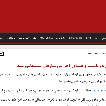
صلی
خبر
گزارش
نقد / یادداشت
گفت و گو
سینمای جهان
عکس
فیلم و صدا
نوستالژی
چهره
بر : 164046
ه ریاست و مشاور اجرایی سازمان سینمایی شد
مد خزاعی معاون وزیر ارشاد و رئیس سازمان سینمایی کشور یاسر شاه پیری به سمت مدیر
شاور اجرایی سازمان سینمایی منصوب شد.
ینماسینما
، به نقل از اداره کل روابط عمومی سازمان سینمایی؛ متن این حکم به این شرح اس
 یاسر شاه پیری، نظر به تعهد، توانمندی و تجربه، جنابعالی به موجب این حکم به سمت 