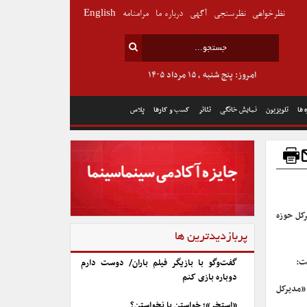
نظرخواهی
نظرسنجی
آگهی
درباره ما
مرامنامه
English
امروز: پنج شنبه , ۱۵ مرداد ۱۴۰۵
 ها
تلویزیون
نمایش خانگی
تئاتر
کسب و کارها
پلاس
کل حوزه
پربازدیدترین ها
ت:
گفت‌وگو با بازیگر فیلم باران/ دوست دارم
دوباره بازی کنم
«مدیرکل
«استخر»؛ خواستن یا نخواستن؟