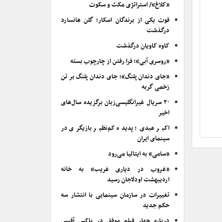
«کلاغ»/ استراتژی مکث و سکوت
فوت یکی از برندگان اسکار؛ گلن هانسارد
درگذشت
کاوه کاویان درگذشت
«روسری آبی»؛ فرا رفتن از چارچوب بسته
«جای دندان پلنگ»؛ جای دندان پلنگ بر تن
زخمی گربه
۲۰ سریال غیرانگلیسی‌زبان برگزیده سال‌های
اخیر
اکبر عبدی؛ پدیده کم‌نظیر بازیگری در
سینمای ایران
«سامی» به ایتالیا می‌رود
«غروب در دیاری غریب» به خانه
اردیبهشت اودلاجان رسید
تغییرات در سازمان سینمایی با انتشار سه
حکم جدید
درباره چهار فیلم موفق در باکس آفیس