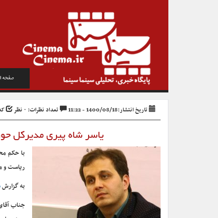
صفحه ا
تاریخ انتشار:1400/08/18 - 11:22
تعداد نظرات: ۰ نظر
کد خ
یاسر شاه پیری مدیرکل حوز
با حکم مح
ریاست و م
به گزارش
س
جناب آقای