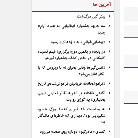
آخرین ها
پیتر گیل درگذشت
سه جایزه جشنواره ایتالیایی به «مرد آرام»
رسید
«بیضایی‌خوانی» به «اژدهاک» رسید
در پنجاه و یکمین دوره برگزاری؛ فیلم قصیده
گلمکانی در بخش کشف جشنواره تورنتو
«نفس‌گیر»؛ وقتی بحران نه با ویروس که با
انکار آغاز می‌شود
«فراموشخانه»؛ قربانیان فراموش‌شده‌ی تاریخ
نگاهی نقادانه بر تجربه تئاتر تعاملی ایوب
بختیاری/ پداگوژی روایت
به مناسبت ۲۸ تیری که سالمرگ خسرو
شکیبایی بود/ دیداری که خاطره‌ای ماندگار
شد
کمدی «مادرکیو» دوباره روی صحنه می‌رود