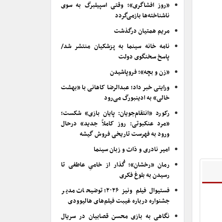
«روز افشاگری»؛ وقتی اسپیلبرگ به سوی
ناشناخته‌ها بازمی‌گردد
مریم همتیان درگذشت
نامه خانه سینما به پزشکیان منتشر شد/
پاسخ سخنگوی دولت
«زن و بچه»؛ فروپاشیدن
ورایتی خبر داد؛ عبدالرضا کاهانی با «بهشت
خالی» به ادینبورگ می‌رود
رکورد «انتقام‌جویان: پایان بازی» شکست؛
«مرد عنکبوتی: روز کاملاً جدید» درحال
ورود به فهرست تاریخی فروش گیشه
امیر نادری و ذات و زبان سینما
رمان «رخشان»؛ گُذار از خامیِ عاطفی تا
رسیدن به بلوغ فکری
فستیوال فیلم ونیز ۲۰۲۶؛ توضیحات مدیر
جشنواره درباره غیبت فیلم‌های هالیوودی
نگاهی به بازی محسن قصابیان در سریال