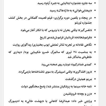
سه جایزه جشنواره ایتالیایی به «مرد آرام» رسید
«بیضایی‌خوانی» به «اژدهاک» رسید
در پنجاه و یکمین دوره برگزاری؛ فیلم قصیده گلمکانی در بخش کشف
جشنواره تورنتو
«نفس‌گیر»؛ وقتی بحران نه با ویروس که با انکار آغاز می‌شود
«فراموشخانه»؛ قربانیان فراموش‌شده‌ی تاریخ
نگاهی نقادانه بر تجربه تئاتر تعاملی ایوب بختیاری/ پداگوژی روایت
به مناسبت ۲۸ تیری که سالمرگ خسرو شکیبایی بود/ دیداری که
خاطره‌ای ماندگار شد
کمدی «مادرکیو» دوباره روی صحنه می‌رود
«روز افشاگری»؛ وقتی اسپیلبرگ به سوی ناشناخته‌ها بازمی‌گردد
مریم همتیان درگذشت
نامه خانه سینما به پزشکیان منتشر شد/ پاسخ سخنگوی دولت
«زن و بچه»؛ فروپاشیدن
ورایتی خبر داد؛ عبدالرضا کاهانی با «بهشت خالی» به ادینبورگ