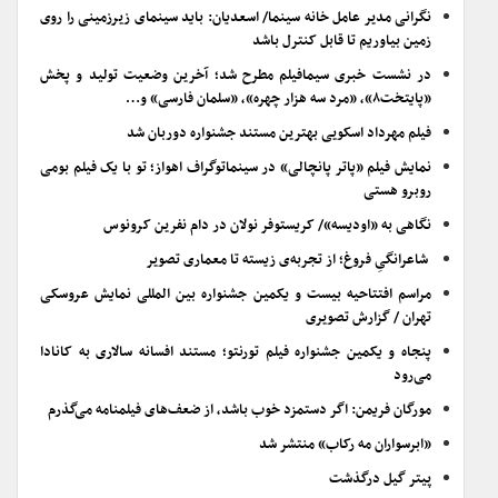
نگرانی مدیر عامل خانه سینما/ اسعدیان: باید سینمای زیرزمینی را روی
زمین بیاوریم تا قابل کنترل باشد
در نشست خبری سیمافیلم مطرح شد؛ آخرین وضعیت تولید و پخش
«پایتخت۸»، «مرد سه هزار چهره»، «سلمان فارسی» و…
فیلم مهرداد اسکویی بهترین مستند جشنواره دوربان شد
نمایش فیلم «پاتر پانچالی» در سینماتوگراف اهواز؛ تو با یک فیلم بومی
روبرو هستی
نگاهی به «اودیسه»/ کریستوفر نولان در دام نفرین کرونوس
شاعرانگیِ فروغ؛ از تجربه‌ی زیسته تا معماری تصویر
مراسم افتتاحیه بیست و یکمین جشنواره بین المللی نمایش عروسکی
تهران / گزارش تصویری
پنجاه و یکمین جشنواره فیلم تورنتو؛ مستند افسانه سالاری به کانادا
می‌رود
مورگان فریمن: اگر دستمزد خوب باشد، از ضعف‌های فیلمنامه می‌گذرم
«ابرسواران مه رکاب» منتشر شد
پیتر گیل درگذشت