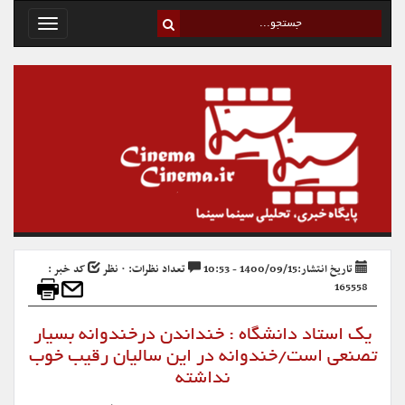
Toggle
avigation
تاریخ انتشار:1400/09/15 - 10:53
تعداد نظرات: ۰ نظر
کد خبر :
165558
یک استاد دانشگاه : خنداندن درخندوانه بسیار
تصنعی است/خندوانه در این سالیان رقیب خوب
نداشته