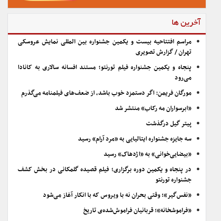
آخرین ها
مراسم افتتاحیه بیست و یکمین جشنواره بین المللی نمایش عروسکی
تهران / گزارش تصویری
پنجاه و یکمین جشنواره فیلم تورنتو؛ مستند افسانه سالاری به کانادا
می‌رود
مورگان فریمن: اگر دستمزد خوب باشد، از ضعف‌های فیلمنامه می‌گذرم
«ابرسواران مه رکاب» منتشر شد
پیتر گیل درگذشت
سه جایزه جشنواره ایتالیایی به «مرد آرام» رسید
«بیضایی‌خوانی» به «اژدهاک» رسید
در پنجاه و یکمین دوره برگزاری؛ فیلم قصیده گلمکانی در بخش کشف
جشنواره تورنتو
«نفس‌گیر»؛ وقتی بحران نه با ویروس که با انکار آغاز می‌شود
«فراموشخانه»؛ قربانیان فراموش‌شده‌ی تاریخ