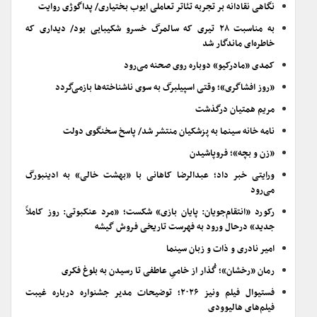
نگاهی نقادانه بر تجربه تئاتر تعاملی ایوب بختیاری/ پداگوژی روایت
به مناسبت ۲۸ تیری که سالمرگ خسرو شکیبایی بود/ دیداری که
خاطره‌ای ماندگار شد
کمدی «مادرکیو» دوباره روی صحنه می‌رود
«روز افشاگری»؛ وقتی اسپیلبرگ به سوی ناشناخته‌ها بازمی‌گردد
مریم همتیان درگذشت
نامه خانه سینما به پزشکیان منتشر شد/ پاسخ سخنگوی دولت
«زن و بچه»؛ فروپاشیدن
ورایتی خبر داد؛ عبدالرضا کاهانی با «بهشت خالی» به ادینبورگ
می‌رود
رکورد «انتقام‌جویان: پایان بازی» شکست؛ «مرد عنکبوتی: روز کاملاً
جدید» درحال ورود به فهرست تاریخی فروش گیشه
امیر نادری و ذات و زبان سینما
رمان «رخشان»؛ گُذار از خامیِ عاطفی تا رسیدن به بلوغ فکری
فستیوال فیلم ونیز ۲۰۲۶؛ توضیحات مدیر جشنواره درباره غیبت
فیلم‌های هالیوودی