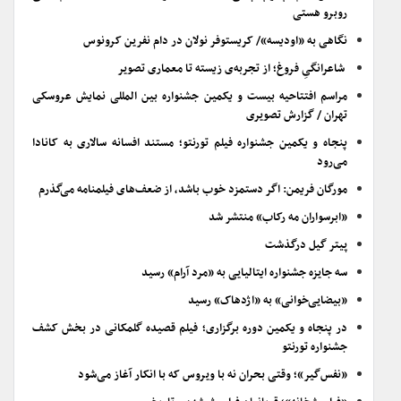
روبرو هستی
نگاهی به «اودیسه»/ کریستوفر نولان در دام نفرین کرونوس
شاعرانگیِ فروغ؛ از تجربه‌ی زیسته تا معماری تصویر
مراسم افتتاحیه بیست و یکمین جشنواره بین المللی نمایش عروسکی
تهران / گزارش تصویری
پنجاه و یکمین جشنواره فیلم تورنتو؛ مستند افسانه سالاری به کانادا
می‌رود
مورگان فریمن: اگر دستمزد خوب باشد، از ضعف‌های فیلمنامه می‌گذرم
«ابرسواران مه رکاب» منتشر شد
پیتر گیل درگذشت
سه جایزه جشنواره ایتالیایی به «مرد آرام» رسید
«بیضایی‌خوانی» به «اژدهاک» رسید
در پنجاه و یکمین دوره برگزاری؛ فیلم قصیده گلمکانی در بخش کشف
جشنواره تورنتو
«نفس‌گیر»؛ وقتی بحران نه با ویروس که با انکار آغاز می‌شود