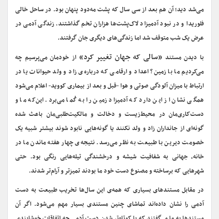
می‌شد دید؛ آن هم بعد از سی سال که پشت مه‌دود پنهان بود. در ساحل خالی
فلوریدا و در نبود آدمیزاد لاک‌پشت‌ها هزاران تخم گذاشتند. زندگی آدمی در
عرض یک شب متوقف شد اما زندگی‌های دیگری جان گرفتند.
«سالی که جهان تغییر کرد»
با دیدن مستند
از خودمان می‌پرسیم چه
می‌کردیم ما با زمین؟ اعداد و ارقامی که درباره‌ی زاد و ولد حیوانات یا در
ارتباط با میزان آلودگی صوتی و هوا -قبل و بعد از بیماری کووید- اعلام می‌شود
همگی نشان از این دارد که آدمیزاد زمین را به کُما می‌برد. این‌که ما و
دست‌کاری‌مان در محیط‌‌زیست و دخالت و مالکیت‌طلبی‌مان باعث شده
گونه‌ای از جانداران زاد و ولد نکنند یا گونه‌هایی نابود شوند بیشتر شبیه یک
خصومت دیرین با طبیعت به نظر می‌رسد. نتیجه‌ی چهار هفته ماندن ما در
خانه، جهانی به شفافیت شیشه و درخشندگی تیله‌هایی رنگی بود. حتی
شهرهایی که برساخته و مصنوع دست خود ما بودند تمیزتر و آرام‌تر شدند.
در مقابل مستندهای بسیاری که همه‌ی این سال‌ها تخریب طبیعت به دست
آدمی را نشان داده‌‌اند تماشای چنین مستندی بسیار مهم می‌شود. اگر آن
مستندها به ما می‌گفتند که با کوتاه‌تر شدن دست آدمی چه اتفاقات خوشایندی