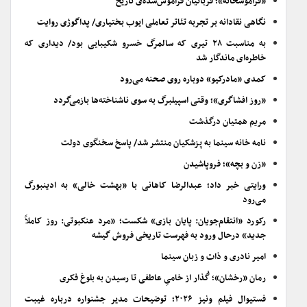
«فراموشخانه»؛ قربانیان فراموش‌شده‌ی تاریخ
نگاهی نقادانه بر تجربه تئاتر تعاملی ایوب بختیاری/ پداگوژی روایت
به مناسبت ۲۸ تیری که سالمرگ خسرو شکیبایی بود/ دیداری که
خاطره‌ای ماندگار شد
کمدی «مادرکیو» دوباره روی صحنه می‌رود
«روز افشاگری»؛ وقتی اسپیلبرگ به سوی ناشناخته‌ها بازمی‌گردد
مریم همتیان درگذشت
نامه خانه سینما به پزشکیان منتشر شد/ پاسخ سخنگوی دولت
«زن و بچه»؛ فروپاشیدن
ورایتی خبر داد؛ عبدالرضا کاهانی با «بهشت خالی» به ادینبورگ
می‌رود
رکورد «انتقام‌جویان: پایان بازی» شکست؛ «مرد عنکبوتی: روز کاملاً
جدید» درحال ورود به فهرست تاریخی فروش گیشه
امیر نادری و ذات و زبان سینما
رمان «رخشان»؛ گُذار از خامیِ عاطفی تا رسیدن به بلوغ فکری
فستیوال فیلم ونیز ۲۰۲۶؛ توضیحات مدیر جشنواره درباره غیبت