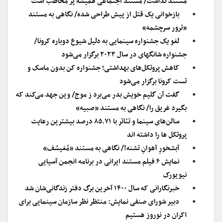
مستند نداشت/ مستند اجتماعی همیشه پر مخاطب است
بازخوانی یک قتل از پیش طراحی شده/ نگاهی به مستند
«ترور سرچشمه»
لغو یک جشنواره سینمایی به دلیل شیوع دوباره کرونا/
جشنواره شانگهای در سال ۲۰۲۳ برگزار می‌شود
کاهش پروتکل‌های بهداشتی؛ جشنواره کن بدون ماسک و
تست کرونا برگزار می‌شود
گفت آن گلیم خویش بدر می‌برد ز موج/ وین جهد می‌کند که
بگیرد غریق را/ نگاهی به مستند «صبیه»
سالن‌های سینما و تئاتر با ۸۵.۷۱ درصد بیشترین رعایت
پروتکل ها را داشته اند
آبشخورِ آهوانِ تشنه!/ نگاهی به مستند «مُغیسُف»
نمایش ۶ فیلم مستند ایرانی در برنامه انجمن آسیایی
نیویورک
خبرنگارانی که سال ۱۴۰۰ آخرین برگ دفتر زندگانی‌شان شد
دبیر شورای صنفی نمایش: منتظر نظر سازمان سینمایی برای
اکران در نوروز هستیم