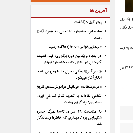
آخرین ها
و یک روز
پیتر گیل درگذشت
ازمندیم، مالاریا، نگار،
سه جایزه جشنواره ایتالیایی به «مرد آرام»
رسید
«بیضایی‌خوانی» به «اژدهاک» رسید
ند به وب
در پنجاه و یکمین دوره برگزاری؛ فیلم قصیده
گلمکانی در بخش کشف جشنواره تورنتو
دوره دوم سمپوزیوم بین المللی طراحی صحنه و لباس تهران با حمایت خانه‌ی تئاتر ایران و انجمن طراحان صحنه و لباس از هفتم تا چهاردهم اردیبهشت ماه ۱۳۹۷ در
«نفس‌گیر»؛ وقتی بحران نه با ویروس که با
انکار آغاز می‌شود
«فراموشخانه»؛ قربانیان فراموش‌شده‌ی تاریخ
نگاهی نقادانه بر تجربه تئاتر تعاملی ایوب
بختیاری/ پداگوژی روایت
به مناسبت ۲۸ تیری که سالمرگ خسرو
شکیبایی بود/ دیداری که خاطره‌ای ماندگار
شد