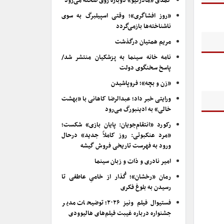
کمدی «مادرکیو» دوباره روی صحنه می‌رود
«روز افشاگری»؛ وقتی اسپیلبرگ به سوی
ناشناخته‌ها بازمی‌گردد
مریم همتیان درگذشت
نامه خانه سینما به پزشکیان منتشر شد/
پاسخ سخنگوی دولت
«زن و بچه»؛ فروپاشیدن
ورایتی خبر داد؛ عبدالرضا کاهانی با «بهشت
خالی» به ادینبورگ می‌رود
رکورد «انتقام‌جویان: پایان بازی» شکست؛
«مرد عنکبوتی: روز کاملاً جدید» درحال
ورود به فهرست تاریخی فروش گیشه
امیر نادری و ذات و زبان سینما
رمان «رخشان»؛ گُذار از خامیِ عاطفی تا
رسیدن به بلوغ فکری
فستیوال فیلم ونیز ۲۰۲۶؛ توضیحات مدیر
جشنواره درباره غیبت فیلم‌های هالیوودی