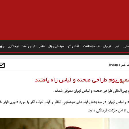
صلی
خبر
گزارش
نقد / یادداشت
گفت و گو
سینمای جهان
عکس
فیلم و صدا
نوستالژی
چهره
خبر : 85218
م بین‌المللی طراحی صحنه و لباس تهران معرفی شدند.
و لباس تهران در سه بخش فیلم‌های سینمایی، تئاتر و فیلم کوتاه آثار را مورد داوری قرار خ
س از این حرکت فرهنگی دارد.