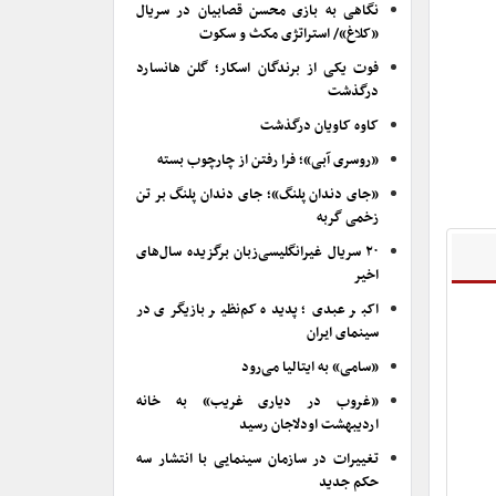
نگاهی به بازی محسن قصابیان در سریال
«کلاغ»/ استراتژی مکث و سکوت
فوت یکی از برندگان اسکار؛ گلن هانسارد
درگذشت
کاوه کاویان درگذشت
«روسری آبی»؛ فرا رفتن از چارچوب بسته
«جای دندان پلنگ»؛ جای دندان پلنگ بر تن
زخمی گربه
۲۰ سریال غیرانگلیسی‌زبان برگزیده سال‌های
اخیر
اکبر عبدی؛ پدیده کم‌نظیر بازیگری در
سینمای ایران
«سامی» به ایتالیا می‌رود
«غروب در دیاری غریب» به خانه
اردیبهشت اودلاجان رسید
تغییرات در سازمان سینمایی با انتشار سه
حکم جدید