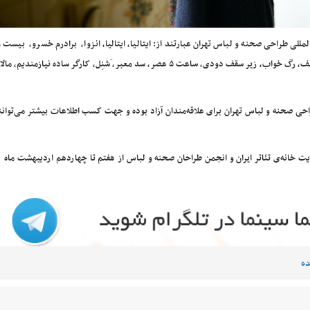
مللی طراحی صحنه و لباس تهران عبارتند از: ایتالیا، ایتالیا، انزوا، برادرم خسرو، بیست 
بعد، تابستان داغ، پرویز، خاطرات اسب سیاه، خفگی، خوب ، بد ، جلف، رگ خواب، زیر سقف دودی، ساعت ۵ عصر، سد معبر، َشنِل، کارگر ساده نی
احی صحنه و لباس تهران برای علاقه‌مندان آزاد بوده و جهت کسب اطلاعات بیشتر می‌توان
ه