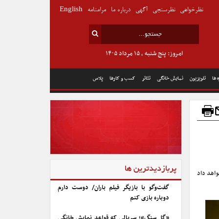
نظرخواهی
نظرسنجی
آگهی
درباره ما
مرامنامه
English
امروز: پنج شنبه , ۱۵ مرداد ۱۴۰۵
 ها
تلویزیون
نمایش خانگی
تئاتر
کسب و کارها
پلاس
پربازدیدترین ها
واهد داد
گفت‌وگو با بازیگر فیلم باران/ دوست دارم
دوباره بازی کنم
«گل سنگ»؛ سریالی که قواعد نمایش خانگی