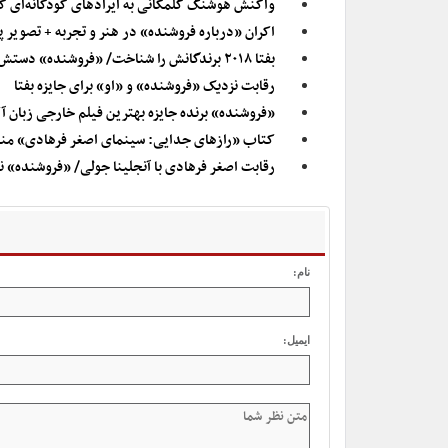
واکنش هوشنگ گلمکانی به ایرادهای کودکانه‌ای که
اکران «درباره فروشنده» در هنر و تجربه + تصویر پ
بفتا ۲۰۱۸ برندگانش را شناخت/ «فروشنده» دستش از جوایز انگلستان کوتاه ماند
رقابت نزدیک «فروشنده» و «او» برای جایزه بفتا
«فروشنده» برنده جایزه بهترین فیلم خارجی زبان 
کتاب «رازهای جدایی: سینمای اصغر فرهادی» من
رقابت اصغر فرهادی با آنجلینا جولی/ «فروشنده» نا
نام:
ایمیل: