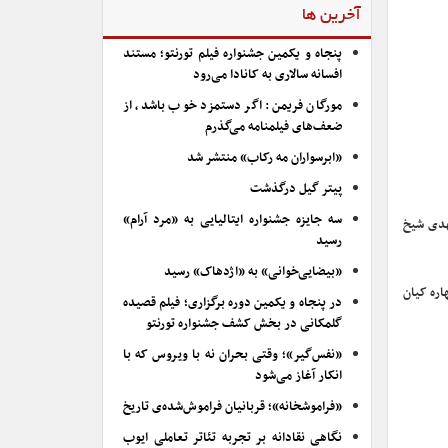
آخرین ها
پنجاه و یکمین جشنواره فیلم تورنتو؛ مستند
افسانه سالاری به کانادا می‌رود
مورگان فریمن: اگر دستمزد خوب باشد، از
ضعف‌های فیلمنامه می‌گذرم
«ابرسواران مه رکاب» منتشر شد
پیتر گیل درگذشت
سه جایزه جشنواره ایتالیایی به «مرد آرام»
هدی شیخ
رسید
«بیضایی‌خوانی» به «اژدهاک» رسید
اره کیان
در پنجاه و یکمین دوره برگزاری؛ فیلم قصیده
گلمکانی در بخش کشف جشنواره تورنتو
«نفس‌گیر»؛ وقتی بحران نه با ویروس که با
انکار آغاز می‌شود
«فراموشخانه»؛ قربانیان فراموش‌شده‌ی تاریخ
نگاهی نقادانه بر تجربه تئاتر تعاملی ایوب