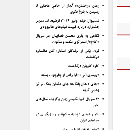
رمان «رخشان»؛ گُذار از خامیِ عاطفی تا
رسیدن به بلوغ فکری
فستیوال فیلم ونیز ۲۰۲۶؛ توضیحات مدیر
جشنواره درباره غیبت فیلم‌های هالیوودی
نگاهی به بازی محسن قصابیان در سریال
«کلاغ»/ استراتژی مکث و سکوت
فوت یکی از برندگان اسکار؛ گلن هانسارد
درگذشت
کاوه کاویان درگذشت
«روسری آبی»؛ فرا رفتن از چارچوب بسته
«جای دندان پلنگ»؛ جای دندان پلنگ بر تن
زخمی گربه
۲۰ سریال غیرانگلیسی‌زبان برگزیده سال‌های
اخیر
اکبر عبدی؛ پدیده کم‌نظیر بازیگری در
سینمای ایران
«سامی» به ایتالیا می‌رود