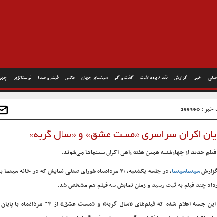
صلی
خبر
گزارش
نقد / یادداشت
گفت و گو
سینمای جهان
عکس
فیلم و صدا
نوستالژی
چهره
بر : 199390
فیلم جدید از چهارشنبه همین هفته راهی اکران سینماها می‌شوند.
گزارش
سینماسینما
، در جلسه یکشنبه، ۲۱ مردادماه شورای صنفی نمایش که در خانه سینما
رداد چند فیلم به ثبت رسید و زمان نمایش سه فیلم هم مشخص شد.