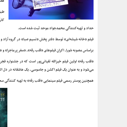
هفت
طبق
کار
حداد و تهیه‌کنندگی محمدجواد موحد ثبت شده است.
فیلم «خانه شیشه‌ای» توسط دفتر پخش «نسیم صبا» در گروه آزاد و
براساس مصوبه شورا، اکران فیلم‌های «قلب رقه»، «سفر پرماجرا» و «خانه شیشه‌ای» از چهارشنبه ۲۴ مردادم
«قلب رقه» اولین فیلم خیرالله تقیانی‌پور است که در جشنواره فجر
می‌شود و به عنوان یک فیلم اکشن و جاسوسی، یک عاشقانه در دل ال
همچنین پوستر رسمی فیلم سینمایی «قلب رقه» به تهیه کنندگی سعید پ