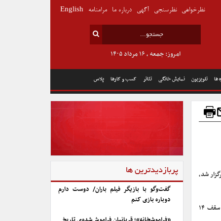
نظرخواهی
نظرسنجی
آگهی
درباره ما
مرامنامه
English
امروز: جمعه , ۱۶ مرداد ۱۴۰۵
 ها
تلویزیون
نمایش خانگی
تئاتر
کسب و کارها
پلاس
پربازدیدترین ها
 برگزار شد،
گفت‌وگو با بازیگر فیلم باران/ دوست دارم
دوباره بازی کنم
در این جلسه اعلام شده که فیلم‌های «سال گربه» و «مست عشق» از ۲۴ مردادماه با پایان سقف ۱۴
«فراموشخانه»؛ قربانیان فراموش‌شده‌ی تاریخ