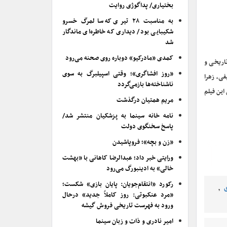
بختیاری/ پداگوژی روایت
به مناسبت ۲۸ تیری که سالمرگ خسرو
شکیبایی بود/ دیداری که خاطره‌ای ماندگار
شد
کمدی «مادرکیو» دوباره روی صحنه می‌رود
اریخی و
«روز افشاگری»؛ وقتی اسپیلبرگ به سوی
فی، زهرا
ناشناخته‌ها بازمی‌گردد
این فیلم
مریم همتیان درگذشت
نامه خانه سینما به پزشکیان منتشر شد/
پاسخ سخنگوی دولت
«زن و بچه»؛ فروپاشیدن
ورایتی خبر داد؛ عبدالرضا کاهانی با «بهشت
خالی» به ادینبورگ می‌رود
رکورد «انتقام‌جویان: پایان بازی» شکست؛
,
«مرد عنکبوتی: روز کاملاً جدید» درحال
ورود به فهرست تاریخی فروش گیشه
امیر نادری و ذات و زبان سینما