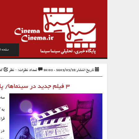
صفحه ا
تاریخ انتشار:1403/05/21 - 16:02
تعداد نظرات: ۰ نظر
کد خ
۳ فیلم جدید در سینماها/ پایان اکران سراسری «مست عشق» و «سال گربه»
سه 
به 
قرا