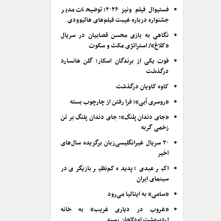
فستیوال فیلم ونیز ۲۰۲۶؛ توضیحات مدیر
جشنواره درباره غیبت فیلم‌های هالیوودی
نگاهی به بازی محسن قصابیان در سریال
«کلاغ»/ استراتژی مکث و سکوت
فوت یکی از برندگان اسکار؛ گلن هانسارد
درگذشت
کاوه کاویان درگذشت
«روسری آبی»؛ فرا رفتن از چارچوب بسته
«جای دندان پلنگ»؛ جای دندان پلنگ بر تن
زخمی گربه
۲۰ سریال غیرانگلیسی‌زبان برگزیده سال‌های
اخیر
اکبر عبدی؛ پدیده کم‌نظیر بازیگری در
سینمای ایران
«سامی» به ایتالیا می‌رود
«غروب در دیاری غریب» به خانه
اردیبهشت اودلاجان رسید