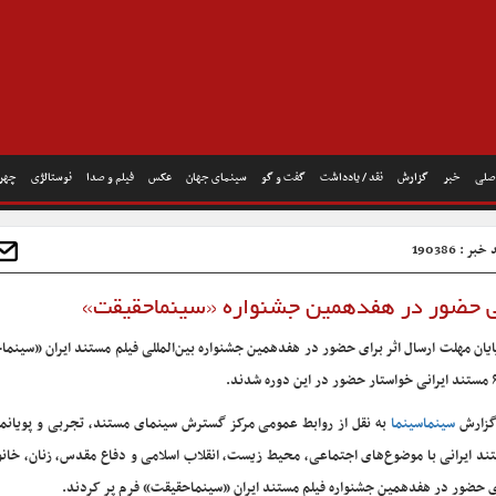
صلی
خبر
گزارش
نقد / یادداشت
گفت و گو
سینمای جهان
عکس
فیلم و صدا
نوستالژی
چهره
بر : 190386
پایان مهلت ارسال اثر برای حضور در هفدهمین جشنواره بین‌المللی فیلم مستند ایران «سینم
وره شدند.
گزارش
سینماسینما
ند ایرانی با موضوع‌های اجتماعی، محیط زیست، انقلاب اسلامی و دفاع مقدس، زنان، خانو
ی حضور در هفدهمین جشنواره فیلم مستند ایران «سینماحقیقت» فرم پر کردند.