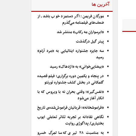
آخرین ها
مورگان فریمن: اگر دستمزد خوب باشد، از
ضعف‌های فیلمنامه می‌گذرم
«ابرسواران مه رکاب» منتشر شد
پیتر گیل درگذشت
سه جایزه جشنواره ایتالیایی به «مرد آرام»
رسید
«بیضایی‌خوانی» به «اژدهاک» رسید
در پنجاه و یکمین دوره برگزاری؛ فیلم قصیده
گلمکانی در بخش کشف جشنواره تورنتو
«نفس‌گیر»؛ وقتی بحران نه با ویروس که با
انکار آغاز می‌شود
«فراموشخانه»؛ قربانیان فراموش‌شده‌ی تاریخ
نگاهی نقادانه بر تجربه تئاتر تعاملی ایوب
بختیاری/ پداگوژی روایت
به مناسبت ۲۸ تیری که سالمرگ خسرو