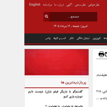
نظرخواهی
نظرسنجی
آگهی
درباره ما
مرامنامه
English
امروز: جمعه , ۱۶ مرداد ۱۴۰۵
 ها
تلویزیون
نمایش خانگی
تئاتر
کسب و کارها
پلاس
احقیقت»،
پربازدیدترین ها
به نقل از روابط عمومی مرکز گسترش سینمای مستند، تجربی و پویانمایی، ۶۱۵
گفت‌وگو با بازیگر فیلم باران/ دوست دارم
دوباره بازی کنم
اده و …
«استخر»؛ خواستن یا نخواستن؟