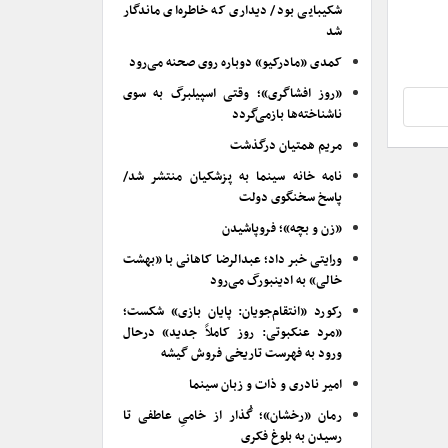
شکیبایی بود/ دیداری که خاطره‌ای ماندگار
شد
کمدی «مادرکیو» دوباره روی صحنه می‌رود
«روز افشاگری»؛ وقتی اسپیلبرگ به سوی
ناشناخته‌ها بازمی‌گردد
مریم همتیان درگذشت
نامه خانه سینما به پزشکیان منتشر شد/
پاسخ سخنگوی دولت
«زن و بچه»؛ فروپاشیدن
ورایتی خبر داد؛ عبدالرضا کاهانی با «بهشت
خالی» به ادینبورگ می‌رود
رکورد «انتقام‌جویان: پایان بازی» شکست؛
«مرد عنکبوتی: روز کاملاً جدید» درحال
ورود به فهرست تاریخی فروش گیشه
امیر نادری و ذات و زبان سینما
رمان «رخشان»؛ گُذار از خامیِ عاطفی تا
رسیدن به بلوغ فکری