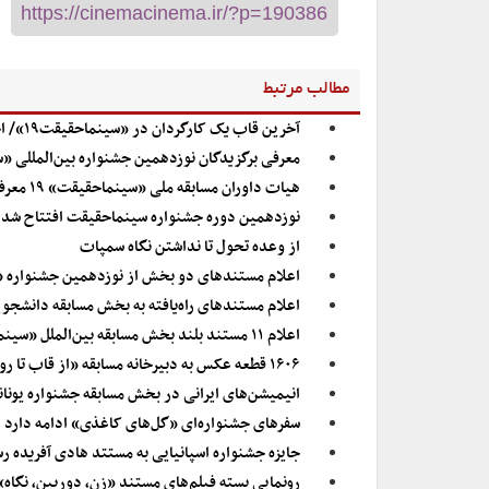
مطالب مرتبط
آخرین قاب یک کارگردان در «سینماحقیقت۱۹»/ احسان صدیقی درگذشت
معرفی برگزیدگان نوزدهمین جشنواره بین‌المللی 
هیات داوران مسابقه ملی «سینماحقیقت» ۱۹ معرفی شدند
نوزدهمین دوره جشنواره سینماحقیقت افتتاح شد
از وعده تحول تا نداشتن نگاه سمپات
اعلام مستندهای دو بخش از نوزدهمین جشنواره 
اعلام مستندهای راه‌یافته به بخش مسابقه دانشج
اعلام ۱۱ مستند بلند بخش مسابقه بین‎‌الملل «سینماحقیقت ۱۹»
۱۶۰۶ قطعه عکس به دبیرخانه مسابقه «از قاب تا روایت» رسید
انیمیشن‌های ایرانی در بخش مسابقه جشنواره یونان
سفرهای جشنواره‌ای «گل‌های کاغذی» ادامه دارد
جایزه جشنواره اسپانیایی به مستتد هادی آفریده ر
رونمایی بسته فیلم‌های مستند «زن، دوربین، نگاه»