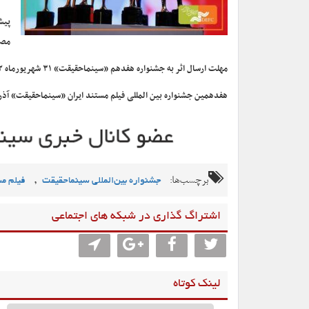
مصر
مهلت ارسال اثر به جشنواره هفدهم «سینماحقیقت» ۳۱ شهریورماه ۱۴۰۲ به پایان رسید. تمرکز این دوره بر دو موضوع «آب» و «جمعیت» است.
هفدهمین جشنواره بین المللی فیلم مستند ایران «سینماحقیقت» آذر
برچسب‌ها:
,
جشنواره بین‌المللی سینماحقیقت
فیلم م
اشتراگ گذاری در شبکه های اجتماعی
لینک کوتاه