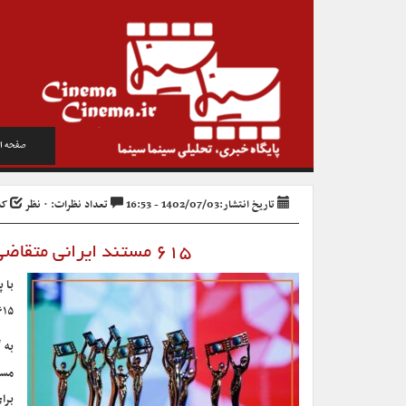
صفحه ا
تاریخ انتشار:1402/07/03 - 16:53
تعداد نظرات: ۰ نظر
کد خ
۶۱۵ مستند ایرانی متقاضی حضور در هفدهمین جشنواره «سینماحقیقت»
با 
۶۱۵ مستند ایرانی خواستار حضور در این د
به 
مست
برا