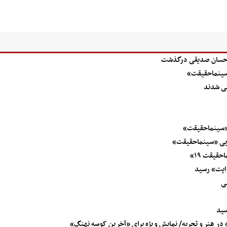
«سینماحقیقت»
«سینماحقیقت»
ویی «سینماحقیقت»
ی
سید
 در هنر و تجربه/ نمایش ویژه برای «آخرین کوسه نهنگ»