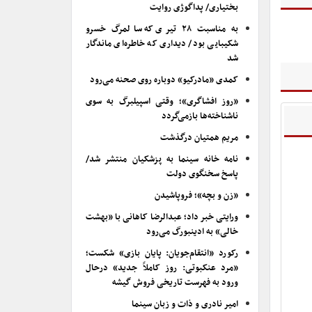
بختیاری/ پداگوژی روایت
به مناسبت ۲۸ تیری که سالمرگ خسرو
شکیبایی بود/ دیداری که خاطره‌ای ماندگار
شد
کمدی «مادرکیو» دوباره روی صحنه می‌رود
«روز افشاگری»؛ وقتی اسپیلبرگ به سوی
ناشناخته‌ها بازمی‌گردد
مریم همتیان درگذشت
نامه خانه سینما به پزشکیان منتشر شد/
پاسخ سخنگوی دولت
«زن و بچه»؛ فروپاشیدن
ورایتی خبر داد؛ عبدالرضا کاهانی با «بهشت
خالی» به ادینبورگ می‌رود
رکورد «انتقام‌جویان: پایان بازی» شکست؛
«مرد عنکبوتی: روز کاملاً جدید» درحال
ورود به فهرست تاریخی فروش گیشه
امیر نادری و ذات و زبان سینما