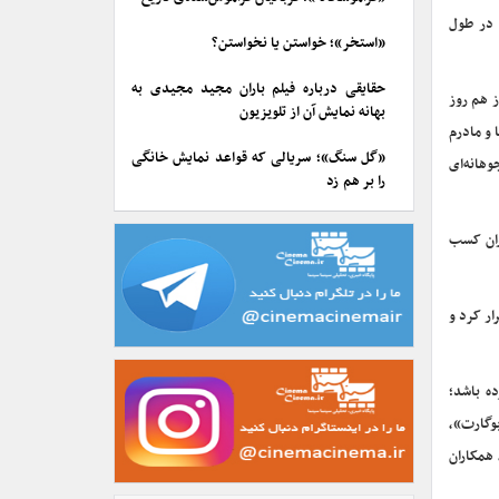
ت که مادرش در طول
«استخر»؛ خواستن یا نخواستن؟
حقایقی درباره فیلم باران مجید مجیدی به
ز هم روز
بهانه نمایش آن از تلویزیون
واپیما و مادرم
«گل سنگ»؛ سریالی که قواعد نمایش خانگی
وهانه‌ای
را بر هم زد
اران کسب
ستازیا» این عنوان را تکرار کرد و
ه باشد؛
وگارت»،
همکاران