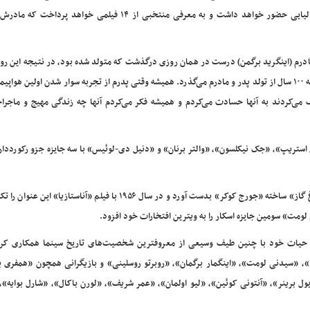
ایتالیایی حضور خواهد داشت و به معرفی منتخبی از ۱۴ فیلمی خواهد پرداخ
 “مادرم (اینگرید برگمن) درست در همان روزی درگذشت که متولد شده بود، در نتیجه این رو
خوشحال‌کننده‌ای است و هم روزی غم انگیز. این فوق‌العاده است که ۱۰۰ سال از تولد پدر و مادرم می‌گذرد. همیشه وقتی پدرم از تجربه سوار شدن اولین ه
ف می‌کردند به آنها حسادت می‌کردم و همیشه فکر می‌کردم آنها چه زندگی مهیج و ماجراج
یل استریپ»، «جک نیکلسون»، «والتر برنان» و «دنیل دی-لوئیس» با سه جایزه جزو رکوردد
وی اولین جایزه اسکار خود را در سال ۱۹۴۴ برای بازی در فیلم «چراغ گاز» ساخته «جورج کوکر» بدست آورد و در سال ۱۹۵۶ با فیلم «آنا
طی حیات خود با چنین طیف وسیعی از معروفترین شخصیت‌های تاریخ سینما همکاری کرد
ا»، «سیدنی لومت»، «اینگمار برگمان»، «روبرتو روسلینی» و بازیگرانی همچون «همفری ب
برینر»، «آنتونی کوئین»، «لیو اولمان»، «عمر شریف»، «لورن باکال»، «شارل بوایه»، 