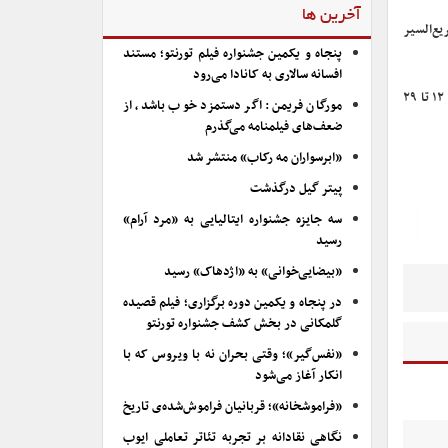
آخرین ها
(۱۹۴۶) «آناستازیا» (۱۹۵۶)، «قتل در قطار سریع‌السیر
پنجاه و یکمین جشنواره فیلم تورنتو؛ مستند
افسانه سالاری به کانادا می‌رود
جشن ۱۰۰ سالگی «اینگرید برگمن»از تاریخ ۲۹ اوت تا ۱۰ سپتامبر در موزه هنر مدرن نیویورک برگزار می شود و همچنین آکادمی موسیقی بروکلین نیز از تاریخ ۱۲ تا ۲۹
مورگان فریمن: اگر دستمزد خوب باشد، از
ضعف‌های فیلمنامه می‌گذرم
«ابرسواران مه رکاب» منتشر شد
پیتر گیل درگذشت
سه جایزه جشنواره ایتالیایی به «مرد آرام»
رسید
«بیضایی‌خوانی» به «اژدهاک» رسید
در پنجاه و یکمین دوره برگزاری؛ فیلم قصیده
گلمکانی در بخش کشف جشنواره تورنتو
«نفس‌گیر»؛ وقتی بحران نه با ویروس که با
انکار آغاز می‌شود
«فراموشخانه»؛ قربانیان فراموش‌شده‌ی تاریخ
نگاهی نقادانه بر تجربه تئاتر تعاملی ایوب