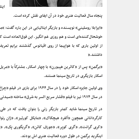
پنجاه سال فعالیت هنری خود در آن ایفای نقش کرده است.
«ایزابلا روسلینی» نویسنده و بازیگر ایتالیایی در این باره گفت:
از اولین باری که با هواپیما از روی اقیانوس گذشتند برایم تعری
داشتند.”
«برگمن» پس از «کاترین هپبورن» با چهار اسکار، مشترکاً با «مر
اسکار بازیگری در تاریخ سینما هستند.
در سال ۱۹۷۴ نیز با فیلم «قشار سریع السر به شرق» ساخته «سیدنی لومت» سومین جایزه اسکار را به ویترین افتخارات خود افزود.
در تاریخ سینما شاید کمتر بازیگر زنی را بتوان یافت که در 
کارگردانانی همچون «آلفرد هیچکاک»، «مایکل کورتیز»، «ژان رنو
«کری گرانت»، «گری کوپر»، «جوزف کاتن»، «گریگوری پک»، «یول 
اینگرید برگمن در طول دوره فعالیت هنری اش بودند.