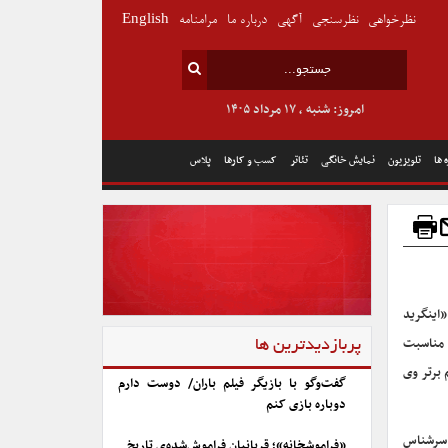
نظرخواهی
نظرسنجی
آگهی
درباره ما
مرامنامه
English
امروز: شنبه , ۱۷ مرداد ۱۴۰۵
 ها
تلویزیون
نمایش خانگی
تئاتر
کسب و کارها
پلاس
«اینگرید
د و به همین مناسبت
پربازدیدترین ها
ری آکادمی موسیقی بروکلین قصد دارد، مجموعه‌ای از ۱۴ فیلم برتر وی
گفت‌وگو با بازیگر فیلم باران/ دوست دارم
دوباره بازی کنم
 سرشناس
«فراموشخانه»؛ قربانیان فراموش‌شده‌ی تاریخ