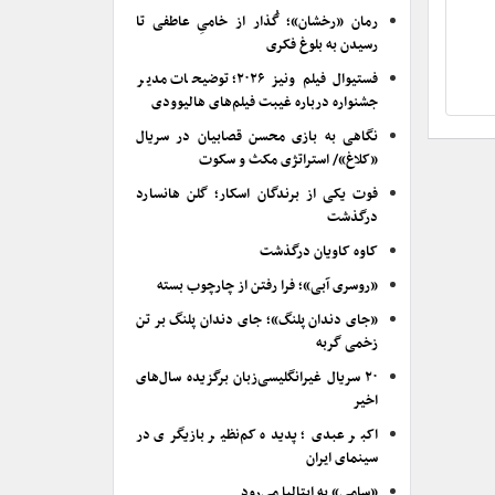
رمان «رخشان»؛ گُذار از خامیِ عاطفی تا
رسیدن به بلوغ فکری
فستیوال فیلم ونیز ۲۰۲۶؛ توضیحات مدیر
جشنواره درباره غیبت فیلم‌های هالیوودی
نگاهی به بازی محسن قصابیان در سریال
«کلاغ»/ استراتژی مکث و سکوت
فوت یکی از برندگان اسکار؛ گلن هانسارد
درگذشت
کاوه کاویان درگذشت
«روسری آبی»؛ فرا رفتن از چارچوب بسته
«جای دندان پلنگ»؛ جای دندان پلنگ بر تن
زخمی گربه
۲۰ سریال غیرانگلیسی‌زبان برگزیده سال‌های
اخیر
اکبر عبدی؛ پدیده کم‌نظیر بازیگری در
سینمای ایران
«سامی» به ایتالیا می‌رود