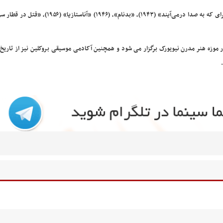
از مهمترین فیلم‌های او می‌توان از «کازابلانکا» (۱۹۴۲)، «زنگ‌ها برای که به صدا درمی‌آیند» (۱۹۴۳)، «بدنام»، 