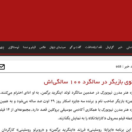
صلی
خبر
گزارش
نقد / یادداشت
گفت و گو
سینمای جهان
عکس
فیلم و صدا
نوستالژی
چهره
خبر : 918
زیگر در سالگرد ۱۰۰ سالگی‌اش
ه هنر مدرن نیویورک در صدمین سالگرد تولد اینگرید برگمن، به او ادای احترام می‌کنند.
برگمن» بازیگر صاحب نام و برنده سه جایزه اسکار روز ۲۹ اوت صد ساله می‌شو
موزه هنر مدرن نیویورک با همکا
جمله فیلم معروف «کازابلانکا» را به نمایش بگذارند.
این برنامه «ایزابلا روسلینی» فرزند «اینگرید برگمن» و «روبرتو روسلینی» کارگردان