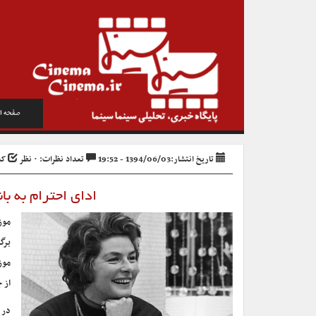
صفحه ا
تاریخ انتشار:1394/06/03 - 19:52
تعداد نظرات: ۰ نظر
کد 
ادای احترام به بانوی با
موز
از 
در 