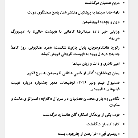
مریم همتیان درگذشت
نامه خانه سینما به پزشکیان منتشر شد/ پاسخ سخنگوی دولت
«زن و بچه»؛ فروپاشیدن
ورایتی خبر داد؛ عبدالرضا کاهانی با «بهشت خالی» به ادینبورگ
می‌رود
رکورد «انتقام‌جویان: پایان بازی» شکست؛ «مرد عنکبوتی: روز کاملاً
جدید» درحال ورود به فهرست تاریخی فروش گیشه
امیر نادری و ذات و زبان سینما
رمان «رخشان»؛ گُذار از خامیِ عاطفی تا رسیدن به بلوغ فکری
فستیوال فیلم ونیز ۲۰۲۶؛ توضیحات مدیر جشنواره درباره غیبت
فیلم‌های هالیوودی
نگاهی به بازی محسن قصابیان در سریال «کلاغ»/ استراتژی مکث و
سکوت
فوت یکی از برندگان اسکار؛ گلن هانسارد درگذشت
کاوه کاویان درگذشت
«روسری آبی»؛ فرا رفتن از چارچوب بسته