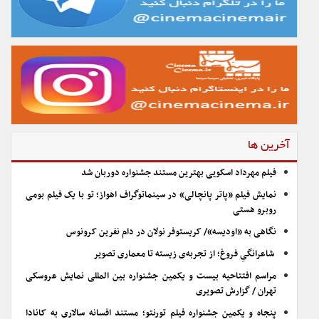
آخرین ها
فیلم مهرداد اسکویی بهترین مستند جشنواره دوربان شد
نمایش فیلم «پاتر پانچالی» در سینماتوگراف اهواز؛ تو با یک فیلم بومی
روبرو هستی
نگاهی به «اودیسه»/ کریستوفر نولان در دام نفرین کرونوس
شاعرانگیِ فروغ؛ از تجربه‌ی زیسته تا معماری تصویر
مراسم افتتاحیه بیست و یکمین جشنواره بین المللی نمایش عروسکی
تهران / گزارش تصویری
پنجاه و یکمین جشنواره فیلم تورنتو؛ مستند افسانه سالاری به کانادا