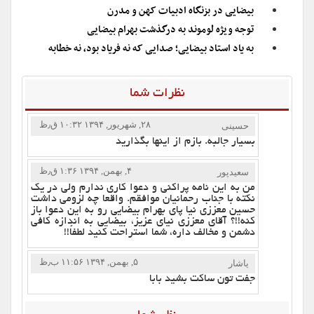
بیضایی در بزنگاه ادبیات کهن و مدرن
توجه ویژه لوموند به درگذشت بهرام بیضایی
به یاد استاد بیضایی؛ صدایی که نه فریاد بود، نه خطابه
نظرات شما
۲۸, شهریور, ۱۳۹۴ ۱۰:۳۲ ق٫ظ
حسینی
بسیار جالبه. بازم از اینها بگذارید
۴, بهمن, ۱۳۹۴ ۱:۳۶ ق٫ظ
سعیدپور
من به این نامه پراکنی و دعوا کاری ندارم ولی در یک
نکته با جناب رحمانیان موافقم. واقعا چه لزومی داشت
حسین معززی نیا پای بهرام بیضایی رو به این دعوا باز
کنه!!؟ آقای معززی نیای عزیز، بیضایی به اندازه کافی
دشمن و مخالف داره، شما استراحت کنید لطفاً!!
۵, بهمن, ۱۳۹۴ ۱۱:۵۶ ب٫ظ
یاشار
جفت تون ساکت بشید بابا