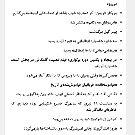
می‌رود
مورگان فریمن: اگر دستمزد خوب باشد، از ضعف‌های فیلمنامه می‌گذرم
«ابرسواران مه رکاب» منتشر شد
پیتر گیل درگذشت
سه جایزه جشنواره ایتالیایی به «مرد آرام» رسید
«بیضایی‌خوانی» به «اژدهاک» رسید
در پنجاه و یکمین دوره برگزاری؛ فیلم قصیده گلمکانی در بخش کشف
جشنواره تورنتو
«نفس‌گیر»؛ وقتی بحران نه با ویروس که با انکار آغاز می‌شود
«فراموشخانه»؛ قربانیان فراموش‌شده‌ی تاریخ
نگاهی نقادانه بر تجربه تئاتر تعاملی ایوب بختیاری/ پداگوژی روایت
به مناسبت ۲۸ تیری که سالمرگ خسرو شکیبایی بود/ دیداری که
خاطره‌ای ماندگار شد
کمدی «مادرکیو» دوباره روی صحنه می‌رود
«روز افشاگری»؛ وقتی اسپیلبرگ به سوی ناشناخته‌ها بازمی‌گردد