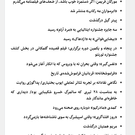
مورگان فریمن: اگر دستمزد خوب باشد، از ضعف‌های فیلمنامه می‌گذرم
«ابرسواران مه رکاب» منتشر شد
پیتر گیل درگذشت
سه جایزه جشنواره ایتالیایی به «مرد آرام» رسید
«بیضایی‌خوانی» به «اژدهاک» رسید
در پنجاه و یکمین دوره برگزاری؛ فیلم قصیده گلمکانی در بخش کشف
جشنواره تورنتو
«نفس‌گیر»؛ وقتی بحران نه با ویروس که با انکار آغاز می‌شود
«فراموشخانه»؛ قربانیان فراموش‌شده‌ی تاریخ
نگاهی نقادانه بر تجربه تئاتر تعاملی ایوب بختیاری/ پداگوژی روایت
به مناسبت ۲۸ تیری که سالمرگ خسرو شکیبایی بود/ دیداری که
خاطره‌ای ماندگار شد
کمدی «مادرکیو» دوباره روی صحنه می‌رود
«روز افشاگری»؛ وقتی اسپیلبرگ به سوی ناشناخته‌ها بازمی‌گردد
مریم همتیان درگذشت