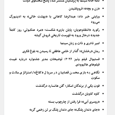
نامه خانه سینما به پزشکیان منتشر شد/ پاسخ سخنگوی دولت
«زن و بچه»؛ فروپاشیدن
ورایتی خبر داد؛ عبدالرضا کاهانی با «بهشت خالی» به ادینبورگ
می‌رود
رکورد «انتقام‌جویان: پایان بازی» شکست؛ «مرد عنکبوتی: روز کاملاً
جدید» درحال ورود به فهرست تاریخی فروش گیشه
امیر نادری و ذات و زبان سینما
رمان «رخشان»؛ گُذار از خامیِ عاطفی تا رسیدن به بلوغ فکری
فستیوال فیلم ونیز ۲۰۲۶؛ توضیحات مدیر جشنواره درباره غیبت
فیلم‌های هالیوودی
نگاهی به بازی محسن قصابیان در سریال «کلاغ»/ استراتژی مکث و
سکوت
فوت یکی از برندگان اسکار؛ گلن هانسارد درگذشت
کاوه کاویان درگذشت
«روسری آبی»؛ فرا رفتن از چارچوب بسته
«جای دندان پلنگ»؛ جای دندان پلنگ بر تن زخمی گربه