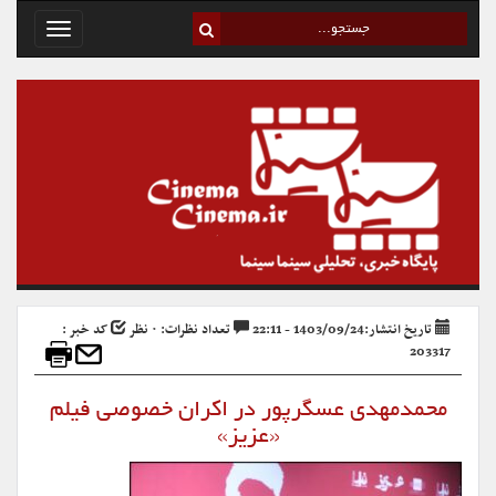
Toggle
avigation
تاریخ انتشار:1403/09/24 - 22:11
تعداد نظرات: ۰ نظر
کد خبر :
203317
محمدمهدی عسگرپور در اکران خصوصی فیلم
«عزیز»