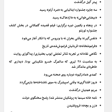
پیتر گیل درگذشت
سه جایزه جشنواره ایتالیایی به «مرد آرام» رسید
«بیضایی‌خوانی» به «اژدهاک» رسید
در پنجاه و یکمین دوره برگزاری؛ فیلم قصیده گلمکانی در بخش کشف
جشنواره تورنتو
«نفس‌گیر»؛ وقتی بحران نه با ویروس که با انکار آغاز می‌شود
«فراموشخانه»؛ قربانیان فراموش‌شده‌ی تاریخ
نگاهی نقادانه بر تجربه تئاتر تعاملی ایوب بختیاری/ پداگوژی روایت
به مناسبت ۲۸ تیری که سالمرگ خسرو شکیبایی بود/ دیداری که
خاطره‌ای ماندگار شد
کمدی «مادرکیو» دوباره روی صحنه می‌رود
«روز افشاگری»؛ وقتی اسپیلبرگ به سوی ناشناخته‌ها بازمی‌گردد
مریم همتیان درگذشت
نامه خانه سینما به پزشکیان منتشر شد/ پاسخ سخنگوی دولت
«زن و بچه»؛ فروپاشیدن