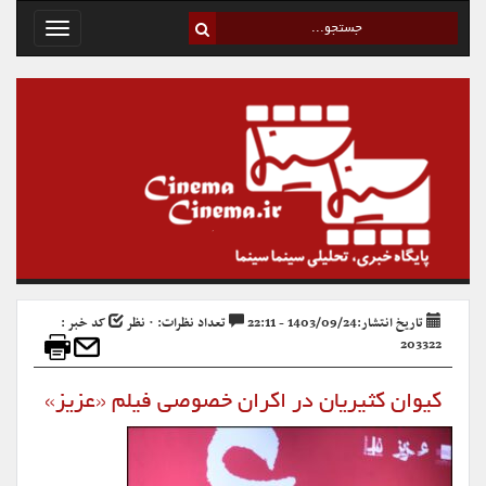
Toggle
avigation
تاریخ انتشار:1403/09/24 - 22:11
تعداد نظرات: ۰ نظر
کد خبر :
203322
کیوان کثیریان در اکران خصوصی فیلم «عزیز»