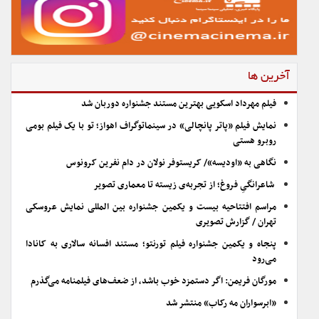
آخرین ها
فیلم مهرداد اسکویی بهترین مستند جشنواره دوربان شد
نمایش فیلم «پاتر پانچالی» در سینماتوگراف اهواز؛ تو با یک فیلم بومی
روبرو هستی
نگاهی به «اودیسه»/ کریستوفر نولان در دام نفرین کرونوس
شاعرانگیِ فروغ؛ از تجربه‌ی زیسته تا معماری تصویر
مراسم افتتاحیه بیست و یکمین جشنواره بین المللی نمایش عروسکی
تهران / گزارش تصویری
پنجاه و یکمین جشنواره فیلم تورنتو؛ مستند افسانه سالاری به کانادا
می‌رود
مورگان فریمن: اگر دستمزد خوب باشد، از ضعف‌های فیلمنامه می‌گذرم
«ابرسواران مه رکاب» منتشر شد