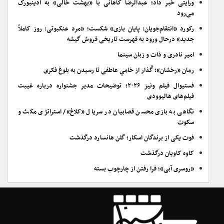
ورایتی خبر داد؛ عبدالرضا کاهانی با «بهشت خالی» به ادینبورگ
می‌رود
رکورد «انتقام‌جویان: پایان بازی» شکست؛ «مرد عنکبوتی: روز کاملاً
جدید» درحال ورود به فهرست تاریخی فروش گیشه
امیر نادری و ذات و زبان سینما
رمان «رخشان»؛ گُذار از خامیِ عاطفی تا رسیدن به بلوغ فکری
فستیوال فیلم ونیز ۲۰۲۶؛ توضیحات مدیر جشنواره درباره غیبت
فیلم‌های هالیوودی
نگاهی به بازی محسن قصابیان در سریال «کلاغ»/ استراتژی مکث و
سکوت
فوت یکی از برندگان اسکار؛ گلن هانسارد درگذشت
کاوه کاویان درگذشت
«روسری آبی»؛ فرا رفتن از چارچوب بسته