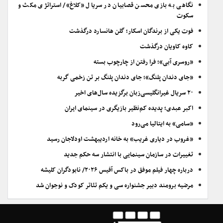
نگاهی به بازی محسن قصابیان در سریال «کلاغ»/ استراتژی مکث و
سکوت
فوت یکی از برندگان اسکار؛ گلن هانسارد درگذشت
کاوه کاویان درگذشت
«روسری آبی»؛ فرا رفتن از چارچوب بسته
«جای دندان پلنگ»؛ جای دندان پلنگ بر تن زخمی گربه
۲۰ سریال غیرانگلیسی‌زبان برگزیده سال‌های اخیر
اکبر عبدی؛ پدیده کم‌نظیر بازیگری در سینمای ایران
«سامی» به ایتالیا می‌رود
«غروب در دیاری غریب» به خانه اردیبهشت اودلاجان رسید
تغییرات در سازمان سینمایی با انتشار سه حکم جدید
درباره چهار فیلم موفق در باکس آفیس ۲۰۲۶/ نابودگران کلیشه
مرضیه برومند دبیر جشنواره سی و یکم تئاتر کودک و نوجوان شد