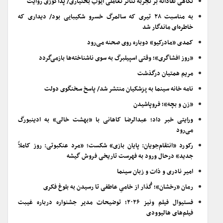
نگاهی نقادانه بر تجربه تئاتر تعاملی ایوب بختیاری/ پداگوژی روایت
به مناسبت ۲۸ تیری که سالمرگ خسرو شکیبایی بود/ دیداری که
خاطره‌ای ماندگار شد
کمدی «مادرکیو» دوباره روی صحنه می‌رود
«روز افشاگری»؛ وقتی اسپیلبرگ به سوی ناشناخته‌ها بازمی‌گردد
مریم همتیان درگذشت
نامه خانه سینما به پزشکیان منتشر شد/ پاسخ سخنگوی دولت
«زن و بچه»؛ فروپاشیدن
ورایتی خبر داد؛ عبدالرضا کاهانی با «بهشت خالی» به ادینبورگ
می‌رود
رکورد «انتقام‌جویان: پایان بازی» شکست؛ «مرد عنکبوتی: روز کاملاً
جدید» درحال ورود به فهرست تاریخی فروش گیشه
امیر نادری و ذات و زبان سینما
رمان «رخشان»؛ گُذار از خامیِ عاطفی تا رسیدن به بلوغ فکری
فستیوال فیلم ونیز ۲۰۲۶؛ توضیحات مدیر جشنواره درباره غیبت
فیلم‌های هالیوودی