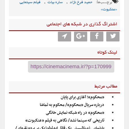
برچسب‌ها:
,
,
حمید فرخ نژاد
ساره بیات
فیلم سینمایی
«عنکبوت»
اشتراگ گذاری در شبکه های اجتماعی
لینک کوتاه
مطالب مرتبط
«محکوم»؛ آغازی برای پایان
درباره سریال «محکوم»/ محکوم به تماشا
«محکوم» در راه شبکه نمایش خانگی
تاریخی که سینما نشد/ نگاهی به فیلم «عنکبوت»
بازنمایی ژورنالیستی یک قاتل ایدئولوژیک بر پرده نقره‌ای/