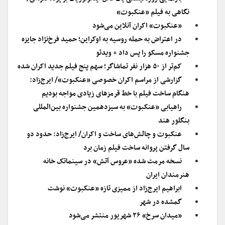
نگاهی به فیلم «عنکبوت»
«عنکبوت» اکران آنلاین می‌شود
در اعتراض به حمله روسیه به اوکراین؛ حمید فرخ‌نژاد جایزه
جشنواره مسکو را پس داد + ویدئو
کم‌تر از ۵۰ هزار نفر تماشاگر؛ سهم پنج فیلم جدید اکران شده
گزارشی از مراسم اکران خصوصی «عنکبوت»/ ایرج‌زاد:
هنگام ساخت فیلم با خط قرمزهای زیادی مواجه بودیم
راهیابی «عنکبوت» به سیزدهمین جشنواره بین‌المللی
بنگلور هند
عنکبوت و چالش‌های ساخت و اکران/ ایرج‌زاد: حدود دو
سال گرفتن پروانه ساخت فیلم زمان برد
نسخه مرمت شده «عروس آتش» در سینماتک خانه
هنرمندان ایران
ابراهیم ایرج‌زاد از ممیزی تازه «عنکبوت» نوشت
گمشده در شهر
«میدان سرخ» ۲۶ شهریور منتشر می‌شود