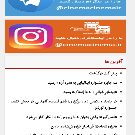
آخرین ها
پیتر گیل درگذشت
سه جایزه جشنواره ایتالیایی به «مرد آرام» رسید
«بیضایی‌خوانی» به «اژدهاک» رسید
در پنجاه و یکمین دوره برگزاری؛ فیلم قصیده گلمکانی در بخش کشف
جشنواره تورنتو
«نفس‌گیر»؛ وقتی بحران نه با ویروس که با انکار آغاز می‌شود
«فراموشخانه»؛ قربانیان فراموش‌شده‌ی تاریخ