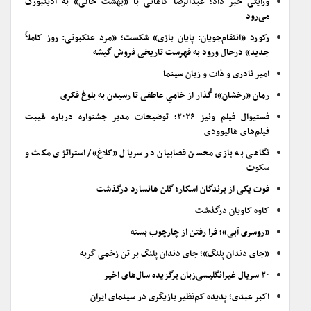
ورایتی خبر داد؛ عبدالرضا کاهانی با «بهشت خالی» به ادینبورگ
می‌رود
رکورد «انتقام‌جویان: پایان بازی» شکست؛ «مرد عنکبوتی: روز کاملاً
جدید» درحال ورود به فهرست تاریخی فروش گیشه
امیر نادری و ذات و زبان سینما
رمان «رخشان»؛ گُذار از خامیِ عاطفی تا رسیدن به بلوغ فکری
فستیوال فیلم ونیز ۲۰۲۶؛ توضیحات مدیر جشنواره درباره غیبت
فیلم‌های هالیوودی
نگاهی به بازی محسن قصابیان در سریال «کلاغ»/ استراتژی مکث و
سکوت
فوت یکی از برندگان اسکار؛ گلن هانسارد درگذشت
کاوه کاویان درگذشت
«روسری آبی»؛ فرا رفتن از چارچوب بسته
«جای دندان پلنگ»؛ جای دندان پلنگ بر تن زخمی گربه
۲۰ سریال غیرانگلیسی‌زبان برگزیده سال‌های اخیر
اکبر عبدی؛ پدیده کم‌نظیر بازیگری در سینمای ایران