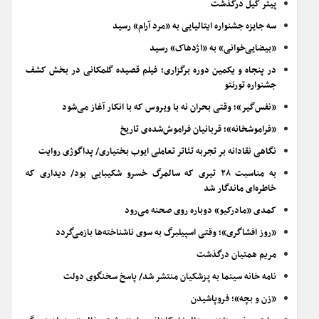
پیتر گیل درگذشت
سه جایزه جشنواره ایتالیایی به «مرد آرام» رسید
«بیضایی‌خوانی» به «اژدهاک» رسید
در پنجاه و یکمین دوره برگزاری؛ فیلم قصیده گلمکانی در بخش کشف
جشنواره تورنتو
«نفس‌گیر»؛ وقتی بحران نه با ویروس که با انکار آغاز می‌شود
«فراموشخانه»؛ قربانیان فراموش‌شده‌ی تاریخ
نگاهی نقادانه بر تجربه تئاتر تعاملی ایوب بختیاری/ پداگوژی روایت
به مناسبت ۲۸ تیری که سالمرگ خسرو شکیبایی بود/ دیداری که
خاطره‌ای ماندگار شد
کمدی «مادرکیو» دوباره روی صحنه می‌رود
«روز افشاگری»؛ وقتی اسپیلبرگ به سوی ناشناخته‌ها بازمی‌گردد
مریم همتیان درگذشت
نامه خانه سینما به پزشکیان منتشر شد/ پاسخ سخنگوی دولت
«زن و بچه»؛ فروپاشیدن