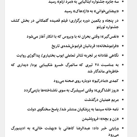
سه جایزه جشنواره ایتالیایی به «مرد آرام» رسید
«بیضایی‌خوانی» به «اژدهاک» رسید
در پنجاه و یکمین دوره برگزاری؛ فیلم قصیده گلمکانی در بخش کشف
جشنواره تورنتو
«نفس‌گیر»؛ وقتی بحران نه با ویروس که با انکار آغاز می‌شود
«فراموشخانه»؛ قربانیان فراموش‌شده‌ی تاریخ
نگاهی نقادانه بر تجربه تئاتر تعاملی ایوب بختیاری/ پداگوژی روایت
به مناسبت ۲۸ تیری که سالمرگ خسرو شکیبایی بود/ دیداری که
خاطره‌ای ماندگار شد
کمدی «مادرکیو» دوباره روی صحنه می‌رود
«روز افشاگری»؛ وقتی اسپیلبرگ به سوی ناشناخته‌ها بازمی‌گردد
مریم همتیان درگذشت
نامه خانه سینما به پزشکیان منتشر شد/ پاسخ سخنگوی دولت
«زن و بچه»؛ فروپاشیدن
ورایتی خبر داد؛ عبدالرضا کاهانی با «بهشت خالی» به ادینبورگ
می‌رود