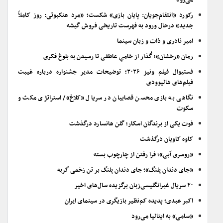
می‌رود
رکورد «انتقام‌جویان: پایان بازی» شکست؛ «مرد عنکبوتی: روز کاملاً
جدید» درحال ورود به فهرست تاریخی فروش گیشه
امیر نادری و ذات و زبان سینما
رمان «رخشان»؛ گُذار از خامیِ عاطفی تا رسیدن به بلوغ فکری
فستیوال فیلم ونیز ۲۰۲۶؛ توضیحات مدیر جشنواره درباره غیبت
فیلم‌های هالیوودی
نگاهی به بازی محسن قصابیان در سریال «کلاغ»/ استراتژی مکث و
سکوت
فوت یکی از برندگان اسکار؛ گلن هانسارد درگذشت
کاوه کاویان درگذشت
«روسری آبی»؛ فرا رفتن از چارچوب بسته
«جای دندان پلنگ»؛ جای دندان پلنگ بر تن زخمی گربه
۲۰ سریال غیرانگلیسی‌زبان برگزیده سال‌های اخیر
اکبر عبدی؛ پدیده کم‌نظیر بازیگری در سینمای ایران
«سامی» به ایتالیا می‌رود