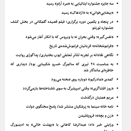
سه جایزه جشنواره ایتالیایی به «مرد آرام» رسید
«بیضایی‌خوانی» به «اژدهاک» رسید
در پنجاه و یکمین دوره برگزاری؛ فیلم قصیده گلمکانی در بخش کشف
جشنواره تورنتو
«نفس‌گیر»؛ وقتی بحران نه با ویروس که با انکار آغاز می‌شود
«فراموشخانه»؛ قربانیان فراموش‌شده‌ی تاریخ
نگاهی نقادانه بر تجربه تئاتر تعاملی ایوب بختیاری/ پداگوژی روایت
به مناسبت ۲۸ تیری که سالمرگ خسرو شکیبایی بود/ دیداری که
خاطره‌ای ماندگار شد
کمدی «مادرکیو» دوباره روی صحنه می‌رود
«روز افشاگری»؛ وقتی اسپیلبرگ به سوی ناشناخته‌ها بازمی‌گردد
مریم همتیان درگذشت
نامه خانه سینما به پزشکیان منتشر شد/ پاسخ سخنگوی دولت
«زن و بچه»؛ فروپاشیدن
ورایتی خبر داد؛ عبدالرضا کاهانی با «بهشت خالی» به ادینبورگ