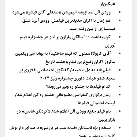
غمگین‌تر
وودی آلن صداپیشه انیمیشن «صندلی آقای فیشر» می‌شود
هم زمان با اکران جدیدترین فیلمش؛ وودی آلن: عشق
فیلمسازی از بین رفته است
گرامیداشت ۱۰۰ سالگی مارلون براندو در جشنواره فیلم
تورین
آقای کاپولا! ممنون که فیلم ساختید/ به بهانه سی‌ویکمین
سالروز اکران رفیع‌ترین فیلم وحشت تاریخ
فیلم باید به دل بنشیند/ گفتگوی اختصاصی با فوزی بن
سعید عضو هیئت داوری جشنواره ونیز ۲۰۲۳
کدام فیلم‌ها به جشنواره ونیز می‌روند؟
زمان برگزاری کنفرانس مطبوعاتی جشنواره کن اعلام شد/
لیست احتمالی فیلم‌ها
نام فیلم جدید وودی آلن اعلام شد/ «کودتای شانس» در
بازار برلین
نسخه ویژه نابینایان «نیمه شب در پاریس» با صدای داریوش
کاردان منتشر می‌شود