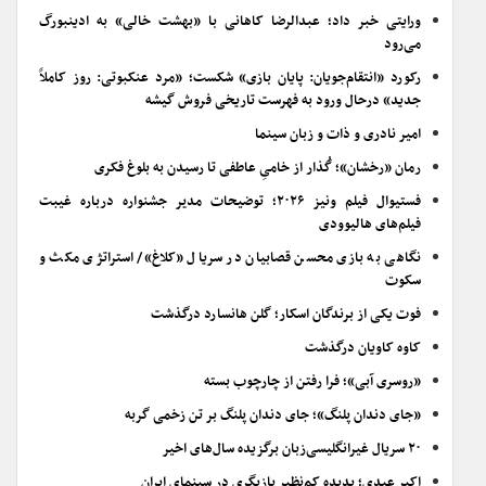
ورایتی خبر داد؛ عبدالرضا کاهانی با «بهشت خالی» به ادینبورگ
می‌رود
رکورد «انتقام‌جویان: پایان بازی» شکست؛ «مرد عنکبوتی: روز کاملاً
جدید» درحال ورود به فهرست تاریخی فروش گیشه
امیر نادری و ذات و زبان سینما
رمان «رخشان»؛ گُذار از خامیِ عاطفی تا رسیدن به بلوغ فکری
فستیوال فیلم ونیز ۲۰۲۶؛ توضیحات مدیر جشنواره درباره غیبت
فیلم‌های هالیوودی
نگاهی به بازی محسن قصابیان در سریال «کلاغ»/ استراتژی مکث و
سکوت
فوت یکی از برندگان اسکار؛ گلن هانسارد درگذشت
کاوه کاویان درگذشت
«روسری آبی»؛ فرا رفتن از چارچوب بسته
«جای دندان پلنگ»؛ جای دندان پلنگ بر تن زخمی گربه
۲۰ سریال غیرانگلیسی‌زبان برگزیده سال‌های اخیر
اکبر عبدی؛ پدیده کم‌نظیر بازیگری در سینمای ایران