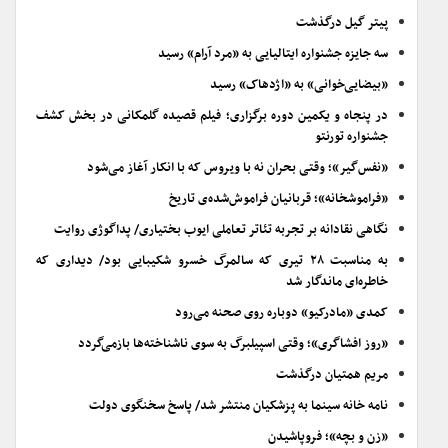
پیتر گیل درگذشت
سه جایزه جشنواره ایتالیایی به «مرد آرام» رسید
«بیضایی‌خوانی» به «اژدهاک» رسید
در پنجاه و یکمین دوره برگزاری؛ فیلم قصیده گلمکانی در بخش کشف
جشنواره تورنتو
«نفس‌گیر»؛ وقتی بحران نه با ویروس که با انکار آغاز می‌شود
«فراموشخانه»؛ قربانیان فراموش‌شده‌ی تاریخ
نگاهی نقادانه بر تجربه تئاتر تعاملی ایوب بختیاری/ پداگوژی روایت
به مناسبت ۲۸ تیری که سالمرگ خسرو شکیبایی بود/ دیداری که
خاطره‌ای ماندگار شد
کمدی «مادرکیو» دوباره روی صحنه می‌رود
«روز افشاگری»؛ وقتی اسپیلبرگ به سوی ناشناخته‌ها بازمی‌گردد
مریم همتیان درگذشت
نامه خانه سینما به پزشکیان منتشر شد/ پاسخ سخنگوی دولت
«زن و بچه»؛ فروپاشیدن