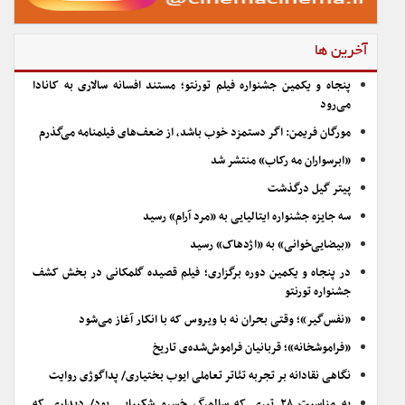
آخرین ها
پنجاه و یکمین جشنواره فیلم تورنتو؛ مستند افسانه سالاری به کانادا
می‌رود
مورگان فریمن: اگر دستمزد خوب باشد، از ضعف‌های فیلمنامه می‌گذرم
«ابرسواران مه رکاب» منتشر شد
پیتر گیل درگذشت
سه جایزه جشنواره ایتالیایی به «مرد آرام» رسید
«بیضایی‌خوانی» به «اژدهاک» رسید
در پنجاه و یکمین دوره برگزاری؛ فیلم قصیده گلمکانی در بخش کشف
جشنواره تورنتو
«نفس‌گیر»؛ وقتی بحران نه با ویروس که با انکار آغاز می‌شود
«فراموشخانه»؛ قربانیان فراموش‌شده‌ی تاریخ
نگاهی نقادانه بر تجربه تئاتر تعاملی ایوب بختیاری/ پداگوژی روایت
به مناسبت ۲۸ تیری که سالمرگ خسرو شکیبایی بود/ دیداری که