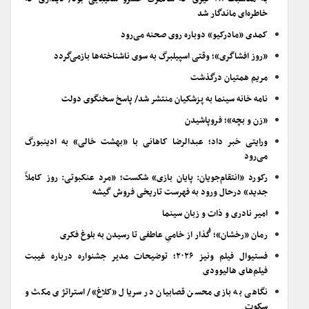
خاطره‌ای ماندگار شد
کمدی «مادرکیو» دوباره روی صحنه می‌رود
«روز افشاگری»؛ وقتی اسپیلبرگ به سوی ناشناخته‌ها بازمی‌گردد
مریم همتیان درگذشت
نامه خانه سینما به پزشکیان منتشر شد/ پاسخ سخنگوی دولت
«زن و بچه»؛ فروپاشیدن
ورایتی خبر داد؛ عبدالرضا کاهانی با «بهشت خالی» به ادینبورگ
می‌رود
رکورد «انتقام‌جویان: پایان بازی» شکست؛ «مرد عنکبوتی: روز کاملاً
جدید» درحال ورود به فهرست تاریخی فروش گیشه
امیر نادری و ذات و زبان سینما
رمان «رخشان»؛ گُذار از خامیِ عاطفی تا رسیدن به بلوغ فکری
فستیوال فیلم ونیز ۲۰۲۶؛ توضیحات مدیر جشنواره درباره غیبت
فیلم‌های هالیوودی
نگاهی به بازی محسن قصابیان در سریال «کلاغ»/ استراتژی مکث و
سکوت