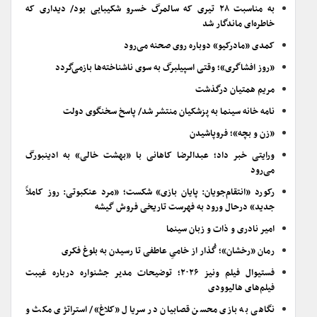
به مناسبت ۲۸ تیری که سالمرگ خسرو شکیبایی بود/ دیداری که
خاطره‌ای ماندگار شد
کمدی «مادرکیو» دوباره روی صحنه می‌رود
«روز افشاگری»؛ وقتی اسپیلبرگ به سوی ناشناخته‌ها بازمی‌گردد
مریم همتیان درگذشت
نامه خانه سینما به پزشکیان منتشر شد/ پاسخ سخنگوی دولت
«زن و بچه»؛ فروپاشیدن
ورایتی خبر داد؛ عبدالرضا کاهانی با «بهشت خالی» به ادینبورگ
می‌رود
رکورد «انتقام‌جویان: پایان بازی» شکست؛ «مرد عنکبوتی: روز کاملاً
جدید» درحال ورود به فهرست تاریخی فروش گیشه
امیر نادری و ذات و زبان سینما
رمان «رخشان»؛ گُذار از خامیِ عاطفی تا رسیدن به بلوغ فکری
فستیوال فیلم ونیز ۲۰۲۶؛ توضیحات مدیر جشنواره درباره غیبت
فیلم‌های هالیوودی
نگاهی به بازی محسن قصابیان در سریال «کلاغ»/ استراتژی مکث و