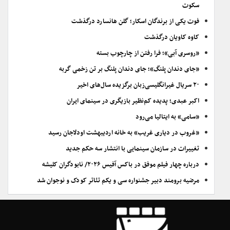
سکوت
فوت یکی از برندگان اسکار؛ گلن هانسارد درگذشت
کاوه کاویان درگذشت
«روسری آبی»؛ فرا رفتن از چارچوب بسته
«جای دندان پلنگ»؛ جای دندان پلنگ بر تن زخمی گربه
۲۰ سریال غیرانگلیسی‌زبان برگزیده سال‌های اخیر
اکبر عبدی؛ پدیده کم‌نظیر بازیگری در سینمای ایران
«سامی» به ایتالیا می‌رود
«غروب در دیاری غریب» به خانه اردیبهشت اودلاجان رسید
تغییرات در سازمان سینمایی با انتشار سه حکم جدید
درباره چهار فیلم موفق در باکس آفیس ۲۰۲۶/ نابودگران کلیشه
مرضیه برومند دبیر جشنواره سی و یکم تئاتر کودک و نوجوان شد