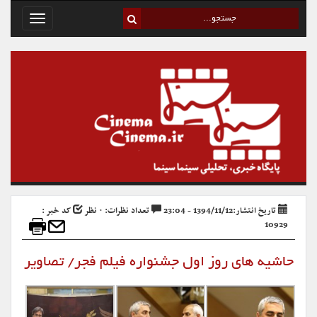
Toggle
avigation
تاریخ انتشار:1394/11/12 - 23:04
تعداد نظرات: ۰ نظر
کد خبر :
10929
حاشیه های روز اول جشنواره فیلم فجر/ تصاویر