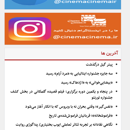
آخرین ها
پیتر گیل درگذشت
سه جایزه جشنواره ایتالیایی به «مرد آرام» رسید
«بیضایی‌خوانی» به «اژدهاک» رسید
در پنجاه و یکمین دوره برگزاری؛ فیلم قصیده گلمکانی در بخش کشف
جشنواره تورنتو
«نفس‌گیر»؛ وقتی بحران نه با ویروس که با انکار آغاز می‌شود
«فراموشخانه»؛ قربانیان فراموش‌شده‌ی تاریخ
نگاهی نقادانه بر تجربه تئاتر تعاملی ایوب بختیاری/ پداگوژی روایت