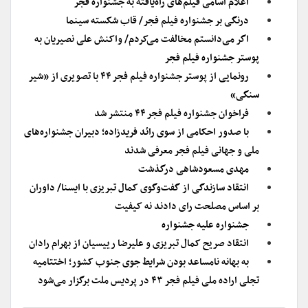
اعلام اسامی فیلم‌های راه‌یافته به جشنواره فجر
درنگی بر جشنواره فیلم فجر/ قاب شکسته سینما
اگر می‌دانستم مخالفت می‌کردم/ واکنش علی نصیریان به
پوستر جشنواره فیلم فجر
رونمایی از پوستر جشنواره فیلم فجر ۴۴ با تصویری از «شیر
سنگی»
فراخوان جشنواره فیلم فجر ۴۴ منتشر شد
با صدور احکامی از سوی رائد فریدزاده؛ دبیران جشنواره‌های
ملی و جهانی فیلم فجر معرفی شدند
مهدی مسعودشاهی درگذشت
انتقاد سازندگی از گفت‌وگوی کمال تبریزی با ایسنا/ داوران
بر اساس مصلحت رای دادند نه کیفیت
جشنواره علیه جشنواره
انتقاد صریح کمال تبریزی و علیرضا رییسیان از بهرام رادان
به بهانه نامساعد بودن شرایط جوی جنوب کشور؛ اختتامیه
تجلی اراده ملی فیلم فجر ۴۳ در پردیس ملت برگزار می‌شود