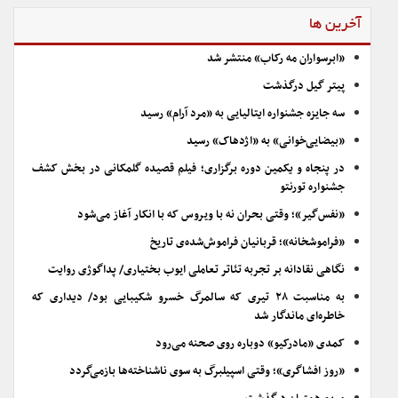
آخرین ها
«ابرسواران مه رکاب» منتشر شد
پیتر گیل درگذشت
سه جایزه جشنواره ایتالیایی به «مرد آرام» رسید
«بیضایی‌خوانی» به «اژدهاک» رسید
در پنجاه و یکمین دوره برگزاری؛ فیلم قصیده گلمکانی در بخش کشف
جشنواره تورنتو
«نفس‌گیر»؛ وقتی بحران نه با ویروس که با انکار آغاز می‌شود
«فراموشخانه»؛ قربانیان فراموش‌شده‌ی تاریخ
نگاهی نقادانه بر تجربه تئاتر تعاملی ایوب بختیاری/ پداگوژی روایت
به مناسبت ۲۸ تیری که سالمرگ خسرو شکیبایی بود/ دیداری که
خاطره‌ای ماندگار شد
کمدی «مادرکیو» دوباره روی صحنه می‌رود
«روز افشاگری»؛ وقتی اسپیلبرگ به سوی ناشناخته‌ها بازمی‌گردد