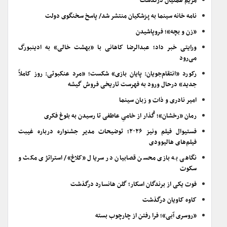
مریم همتیان درگذشت
نامه خانه سینما به پزشکیان منتشر شد/ پاسخ سخنگوی دولت
«زن و بچه»؛ فروپاشیدن
ورایتی خبر داد؛ عبدالرضا کاهانی با «بهشت خالی» به ادینبورگ
می‌رود
رکورد «انتقام‌جویان: پایان بازی» شکست؛ «مرد عنکبوتی: روز کاملاً
جدید» درحال ورود به فهرست تاریخی فروش گیشه
امیر نادری و ذات و زبان سینما
رمان «رخشان»؛ گُذار از خامیِ عاطفی تا رسیدن به بلوغ فکری
فستیوال فیلم ونیز ۲۰۲۶؛ توضیحات مدیر جشنواره درباره غیبت
فیلم‌های هالیوودی
نگاهی به بازی محسن قصابیان در سریال «کلاغ»/ استراتژی مکث و
سکوت
فوت یکی از برندگان اسکار؛ گلن هانسارد درگذشت
کاوه کاویان درگذشت
«روسری آبی»؛ فرا رفتن از چارچوب بسته