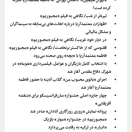
«تهران سیمین»؛ داستانِ تهرانی که فاطمه معتمدآریا تجربه
کرده است!
تیره‌تر از شب/ نگاهی به فیلم «مجبوریم»
اظهارات معتمدآریا درباره اهانت‌های بی‌سابقه به سینماگران
و مشکل مالیاتی
در دیار خود غریب/ نگاهی به فیلم «مجبوریم»
ققنوسی که از خاکستر برنخاست/ نگاهی به فیلم «مجبوریم»
فاطمه معتمدآریا با «بچه» روی صحنه می‌رود
با انتخاب کامل بازیگران و عوامل، فیلمبرداری «شوماه» در
شهرک دفاع مقدس آغاز شد
اجرای «بانوی محبوب من» گلاب آدینه با حضور فاطمه
معتمدآریا آغاز شد
چهار جایزه اصلی جشنواره سان‌فرانسیسکو برای «بنفشه
آفریقایی»
پروانه نمایش «روزی روزگاری آبادان» صادر شد
«مجبوریم» در جشنواره «مونز» بلژیک
«انبار» در ترکیه به رقابت می‌پردازد