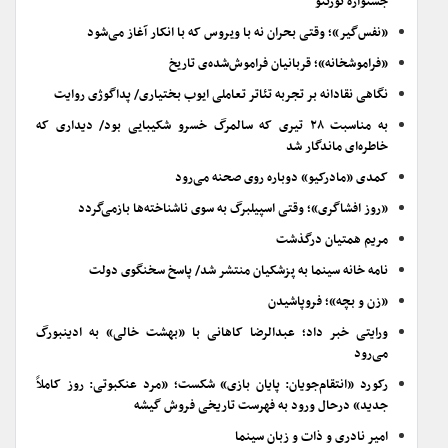
جشنواره تورنتو
«نفس‌گیر»؛ وقتی بحران نه با ویروس که با انکار آغاز می‌شود
«فراموشخانه»؛ قربانیان فراموش‌شده‌ی تاریخ
نگاهی نقادانه بر تجربه تئاتر تعاملی ایوب بختیاری/ پداگوژی روایت
به مناسبت ۲۸ تیری که سالمرگ خسرو شکیبایی بود/ دیداری که
خاطره‌ای ماندگار شد
کمدی «مادرکیو» دوباره روی صحنه می‌رود
«روز افشاگری»؛ وقتی اسپیلبرگ به سوی ناشناخته‌ها بازمی‌گردد
مریم همتیان درگذشت
نامه خانه سینما به پزشکیان منتشر شد/ پاسخ سخنگوی دولت
«زن و بچه»؛ فروپاشیدن
ورایتی خبر داد؛ عبدالرضا کاهانی با «بهشت خالی» به ادینبورگ
می‌رود
رکورد «انتقام‌جویان: پایان بازی» شکست؛ «مرد عنکبوتی: روز کاملاً
جدید» درحال ورود به فهرست تاریخی فروش گیشه
امیر نادری و ذات و زبان سینما