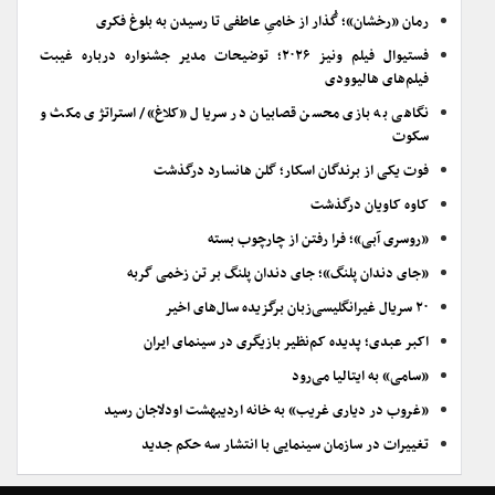
رمان «رخشان»؛ گُذار از خامیِ عاطفی تا رسیدن به بلوغ فکری
فستیوال فیلم ونیز ۲۰۲۶؛ توضیحات مدیر جشنواره درباره غیبت
فیلم‌های هالیوودی
نگاهی به بازی محسن قصابیان در سریال «کلاغ»/ استراتژی مکث و
سکوت
فوت یکی از برندگان اسکار؛ گلن هانسارد درگذشت
کاوه کاویان درگذشت
«روسری آبی»؛ فرا رفتن از چارچوب بسته
«جای دندان پلنگ»؛ جای دندان پلنگ بر تن زخمی گربه
۲۰ سریال غیرانگلیسی‌زبان برگزیده سال‌های اخیر
اکبر عبدی؛ پدیده کم‌نظیر بازیگری در سینمای ایران
«سامی» به ایتالیا می‌رود
«غروب در دیاری غریب» به خانه اردیبهشت اودلاجان رسید
تغییرات در سازمان سینمایی با انتشار سه حکم جدید