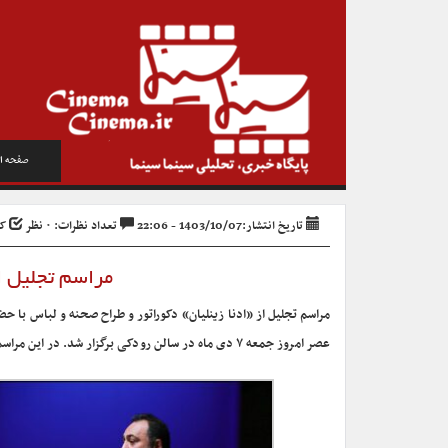
صفحه ا
تاریخ انتشار:1403/10/07 - 22:06
تعداد نظرات: ۰ نظر
کد 
مراسم تجلیل ا
مراسم تجلیل از «ادنا زینلیان» دکوراتور و طراح صحنه و لباس با 
عصر امروز جمعه ۷ دی ماه در سالن رودکی برگزار شد. در این مراسم کتاب «صحنه عشق من است» که به زندگی و فعالیت‌های ادنا زینلیان می‌پردازد رونمایی شد.