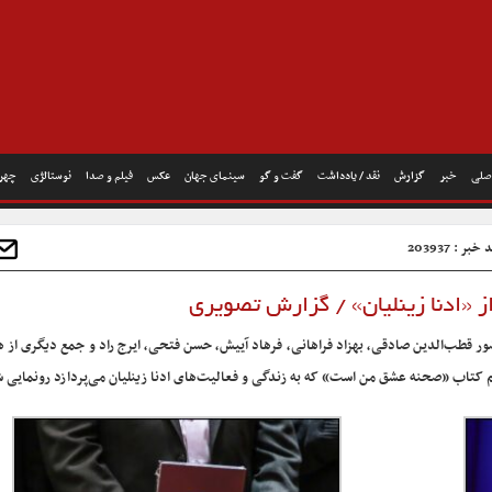
صلی
خبر
گزارش
نقد / یادداشت
گفت و گو
سینمای جهان
عکس
فیلم و صدا
نوستالژی
چهره
خبر : 203937
ز «ادنا زینلیان» / گزارش تصویری
حضور قطب‌الدین صادقی، بهزاد فراهانی، فرهاد آییش، حسن فتحی، ایرج راد و جمع دیگری از 