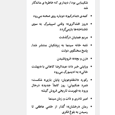
شکیبایی بود/ دیداری که خاطره‌ای ماندگار
شد
کمدی «مادرکیو» دوباره روی صحنه می‌رود
«روز افشاگری»؛ وقتی اسپیلبرگ به سوی
ناشناخته‌ها بازمی‌گردد
مریم همتیان درگذشت
نامه خانه سینما به پزشکیان منتشر شد/
پاسخ سخنگوی دولت
«زن و بچه»؛ فروپاشیدن
ورایتی خبر داد؛ عبدالرضا کاهانی با «بهشت
خالی» به ادینبورگ می‌رود
رکورد «انتقام‌جویان: پایان بازی» شکست؛
«مرد عنکبوتی: روز کاملاً جدید» درحال
ورود به فهرست تاریخی فروش گیشه
امیر نادری و ذات و زبان سینما
رمان «رخشان»؛ گُذار از خامیِ عاطفی تا
رسیدن به بلوغ فکری