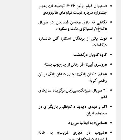
فستیوال فیلم ونیز ۲۰۲۶؛ توضیحات مدیر
جشنواره درباره غیبت فیلم‌های هالیوودی
نگاهی به بازی محسن قصابیان در سریال
«کلاغ»/ استراتژی مکث و سکوت
فوت یکی از برندگان اسکار؛ گلن هانسارد
درگذشت
کاوه کاویان درگذشت
«روسری آبی»؛ فرا رفتن از چارچوب بسته
«جای دندان پلنگ»؛ جای دندان پلنگ بر تن
زخمی گربه
۲۰ سریال غیرانگلیسی‌زبان برگزیده سال‌های
اخیر
اکبر عبدی؛ پدیده کم‌نظیر بازیگری در
سینمای ایران
«سامی» به ایتالیا می‌رود
«غروب در دیاری غریب» به خانه
اردیبهشت اودلاجان رسید