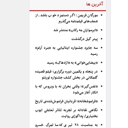
آخرین ها
مورگان فریمن: اگر دستمزد خوب باشد، از
ضعف‌های فیلمنامه می‌گذرم
«ابرسواران مه رکاب» منتشر شد
پیتر گیل درگذشت
سه جایزه جشنواره ایتالیایی به «مرد آرام»
رسید
«بیضایی‌خوانی» به «اژدهاک» رسید
در پنجاه و یکمین دوره برگزاری؛ فیلم قصیده
گلمکانی در بخش کشف جشنواره تورنتو
«نفس‌گیر»؛ وقتی بحران نه با ویروس که با
انکار آغاز می‌شود
«فراموشخانه»؛ قربانیان فراموش‌شده‌ی تاریخ
نگاهی نقادانه بر تجربه تئاتر تعاملی ایوب
بختیاری/ پداگوژی روایت
به مناسبت ۲۸ تیری که سالمرگ خسرو