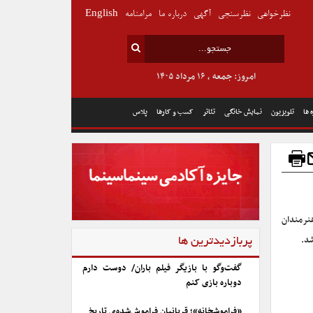
نظرخواهی
نظرسنجی
آگهی
درباره ما
مرامنامه
English
امروز: جمعه , ۱۶ مرداد ۱۴۰۵
 ها
تلویزیون
نمایش خانگی
تئاتر
کسب و کارها
پلاس
هنرمندان
پربازدیدترین ها
گفت‌وگو با بازیگر فیلم باران/ دوست دارم
دوباره بازی کنم
«فراموشخانه»؛ قربانیان فراموش‌شده‌ی تاریخ