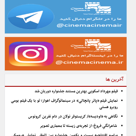
آخرین ها
فیلم مهرداد اسکویی بهترین مستند جشنواره دوربان شد
نمایش فیلم «پاتر پانچالی» در سینماتوگراف اهواز؛ تو با یک فیلم بومی
روبرو هستی
نگاهی به «اودیسه»/ کریستوفر نولان در دام نفرین کرونوس
شاعرانگیِ فروغ؛ از تجربه‌ی زیسته تا معماری تصویر
مراسم افتتاحیه بیست و یکمین جشنواره بین المللی نمایش عروسکی