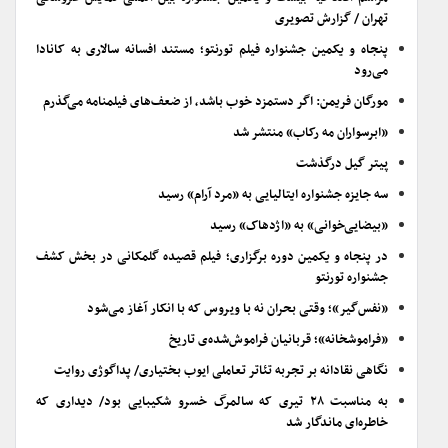
تهران / گزارش تصویری
پنجاه و یکمین جشنواره فیلم تورنتو؛ مستند افسانه سالاری به کانادا
می‌رود
مورگان فریمن: اگر دستمزد خوب باشد، از ضعف‌های فیلمنامه می‌گذرم
«ابرسواران مه رکاب» منتشر شد
پیتر گیل درگذشت
سه جایزه جشنواره ایتالیایی به «مرد آرام» رسید
«بیضایی‌خوانی» به «اژدهاک» رسید
در پنجاه و یکمین دوره برگزاری؛ فیلم قصیده گلمکانی در بخش کشف
جشنواره تورنتو
«نفس‌گیر»؛ وقتی بحران نه با ویروس که با انکار آغاز می‌شود
«فراموشخانه»؛ قربانیان فراموش‌شده‌ی تاریخ
نگاهی نقادانه بر تجربه تئاتر تعاملی ایوب بختیاری/ پداگوژی روایت
به مناسبت ۲۸ تیری که سالمرگ خسرو شکیبایی بود/ دیداری که
خاطره‌ای ماندگار شد