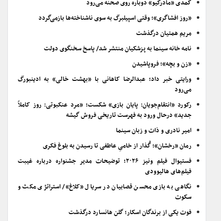
کمدی «مادرکیو» دوباره روی صحنه می‌رود
«روز افشاگری»؛ وقتی اسپیلبرگ به سوی ناشناخته‌ها بازمی‌گردد
مریم همتیان درگذشت
نامه خانه سینما به پزشکیان منتشر شد/ پاسخ سخنگوی دولت
«زن و بچه»؛ فروپاشیدن
ورایتی خبر داد؛ عبدالرضا کاهانی با «بهشت خالی» به ادینبورگ
می‌رود
رکورد «انتقام‌جویان: پایان بازی» شکست؛ «مرد عنکبوتی: روز کاملاً
جدید» درحال ورود به فهرست تاریخی فروش گیشه
امیر نادری و ذات و زبان سینما
رمان «رخشان»؛ گُذار از خامیِ عاطفی تا رسیدن به بلوغ فکری
فستیوال فیلم ونیز ۲۰۲۶؛ توضیحات مدیر جشنواره درباره غیبت
فیلم‌های هالیوودی
نگاهی به بازی محسن قصابیان در سریال «کلاغ»/ استراتژی مکث و
سکوت
فوت یکی از برندگان اسکار؛ گلن هانسارد درگذشت