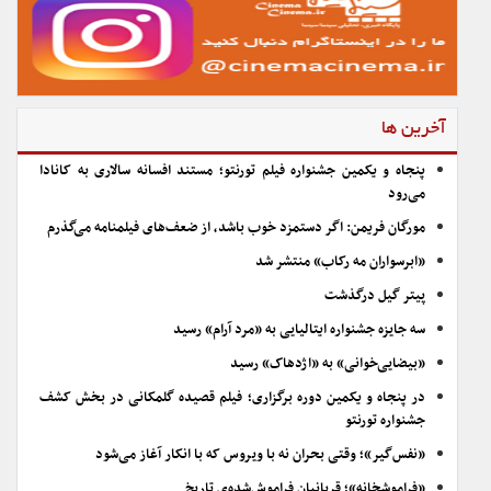
آخرین ها
پنجاه و یکمین جشنواره فیلم تورنتو؛ مستند افسانه سالاری به کانادا
می‌رود
مورگان فریمن: اگر دستمزد خوب باشد، از ضعف‌های فیلمنامه می‌گذرم
«ابرسواران مه رکاب» منتشر شد
پیتر گیل درگذشت
سه جایزه جشنواره ایتالیایی به «مرد آرام» رسید
«بیضایی‌خوانی» به «اژدهاک» رسید
در پنجاه و یکمین دوره برگزاری؛ فیلم قصیده گلمکانی در بخش کشف
جشنواره تورنتو
«نفس‌گیر»؛ وقتی بحران نه با ویروس که با انکار آغاز می‌شود
«فراموشخانه»؛ قربانیان فراموش‌شده‌ی تاریخ