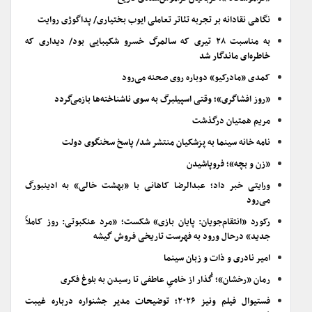
نگاهی نقادانه بر تجربه تئاتر تعاملی ایوب بختیاری/ پداگوژی روایت
به مناسبت ۲۸ تیری که سالمرگ خسرو شکیبایی بود/ دیداری که
خاطره‌ای ماندگار شد
کمدی «مادرکیو» دوباره روی صحنه می‌رود
«روز افشاگری»؛ وقتی اسپیلبرگ به سوی ناشناخته‌ها بازمی‌گردد
مریم همتیان درگذشت
نامه خانه سینما به پزشکیان منتشر شد/ پاسخ سخنگوی دولت
«زن و بچه»؛ فروپاشیدن
ورایتی خبر داد؛ عبدالرضا کاهانی با «بهشت خالی» به ادینبورگ
می‌رود
رکورد «انتقام‌جویان: پایان بازی» شکست؛ «مرد عنکبوتی: روز کاملاً
جدید» درحال ورود به فهرست تاریخی فروش گیشه
امیر نادری و ذات و زبان سینما
رمان «رخشان»؛ گُذار از خامیِ عاطفی تا رسیدن به بلوغ فکری
فستیوال فیلم ونیز ۲۰۲۶؛ توضیحات مدیر جشنواره درباره غیبت