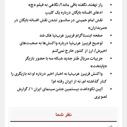
راز نهفته، نگفته باقی ماند!/ نگاهی به فیلم «چ»
ادعای افسانه بایگان درباره یک کلیپ
نقش امام خمینی در سانسور نشدن نقش افسانه بایگان در
«سربداران»
صفحه اینستاگرام فریبرز عرب‌نیا هک شد
توضیح فریبرز عرب‌نیا درباره واکنش‌ها به صحبت‌های
اخیرش/ ارز از کشور خارج نمی‌کنم
جزییات سریال طنز جدید شبکه سه با حضور بازیگر
«پایتخت»
واکنش فریبرز عرب‌نیا به اخبار اخیر درباره او:نه بازیگری را
کنار گذاشته ام، نه از ایران رفته ام!
آیین نکوداشت بیستمین جشن سینمای ایران ۱ / گزارش
تصویری
نظر شما
نام: