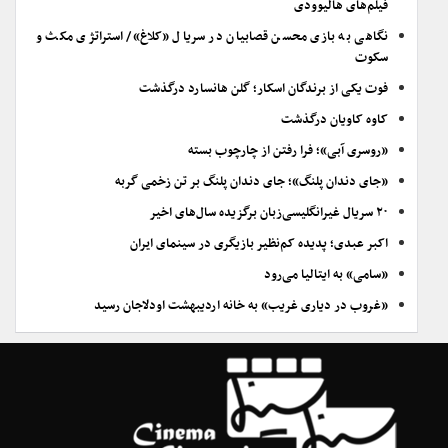
فیلم‌های هالیوودی
نگاهی به بازی محسن قصابیان در سریال «کلاغ»/ استراتژی مکث و
سکوت
فوت یکی از برندگان اسکار؛ گلن هانسارد درگذشت
کاوه کاویان درگذشت
«روسری آبی»؛ فرا رفتن از چارچوب بسته
«جای دندان پلنگ»؛ جای دندان پلنگ بر تن زخمی گربه
۲۰ سریال غیرانگلیسی‌زبان برگزیده سال‌های اخیر
اکبر عبدی؛ پدیده کم‌نظیر بازیگری در سینمای ایران
«سامی» به ایتالیا می‌رود
«غروب در دیاری غریب» به خانه اردیبهشت اودلاجان رسید