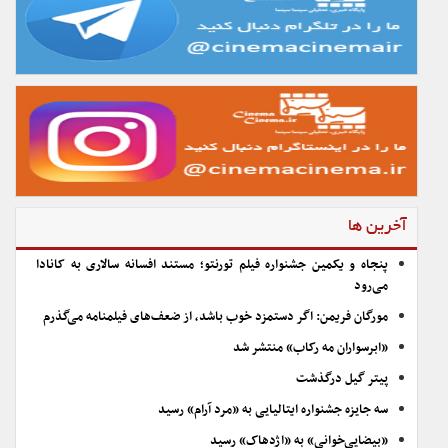
آخرین ها
پنجاه و یکمین جشنواره فیلم تورنتو؛ مستند افسانه سالاری به کانادا
می‌رود
مورگان فریمن: اگر دستمزد خوب باشد، از ضعف‌های فیلمنامه می‌گذرم
«ابرسواران مه رکاب» منتشر شد
پیتر گیل درگذشت
سه جایزه جشنواره ایتالیایی به «مرد آرام» رسید
«بیضایی‌خوانی» به «اژدهاک» رسید