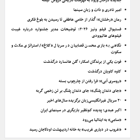
جدید» درحال ورود به فهرست تاریخی فروش گیشه
امیر نادری و ذات و زبان سینما
رمان «رخشان»؛ گُذار از خامیِ عاطفی تا رسیدن به بلوغ فکری
فستیوال فیلم ونیز ۲۰۲۶؛ توضیحات مدیر جشنواره درباره غیبت
فیلم‌های هالیوودی
نگاهی به بازی محسن قصابیان در سریال «کلاغ»/ استراتژی مکث و
سکوت
فوت یکی از برندگان اسکار؛ گلن هانسارد درگذشت
کاوه کاویان درگذشت
«روسری آبی»؛ فرا رفتن از چارچوب بسته
«جای دندان پلنگ»؛ جای دندان پلنگ بر تن زخمی گربه
۲۰ سریال غیرانگلیسی‌زبان برگزیده سال‌های اخیر
اکبر عبدی؛ پدیده کم‌نظیر بازیگری در سینمای ایران
«سامی» به ایتالیا می‌رود
«غروب در دیاری غریب» به خانه اردیبهشت اودلاجان رسید