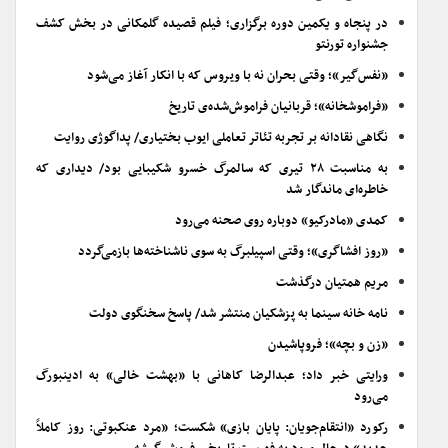
در پنجاه و یکمین دوره برگزاری؛ فیلم قصیده گلمکانی در بخش کشف
جشنواره تورنتو
«نفس‌گیر»؛ وقتی بحران نه با ویروس که با انکار آغاز می‌شود
«فراموشخانه»؛ قربانیان فراموش‌شده‌ی تاریخ
نگاهی نقادانه بر تجربه تئاتر تعاملی ایوب بختیاری/ پداگوژی روایت
به مناسبت ۲۸ تیری که سالمرگ خسرو شکیبایی بود/ دیداری که
خاطره‌ای ماندگار شد
کمدی «مادرکیو» دوباره روی صحنه می‌رود
«روز افشاگری»؛ وقتی اسپیلبرگ به سوی ناشناخته‌ها بازمی‌گردد
مریم همتیان درگذشت
نامه خانه سینما به پزشکیان منتشر شد/ پاسخ سخنگوی دولت
«زن و بچه»؛ فروپاشیدن
ورایتی خبر داد؛ عبدالرضا کاهانی با «بهشت خالی» به ادینبورگ
می‌رود
رکورد «انتقام‌جویان: پایان بازی» شکست؛ «مرد عنکبوتی: روز کاملاً