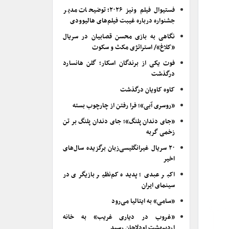
فستیوال فیلم ونیز ۲۰۲۶؛ توضیحات مدیر
جشنواره درباره غیبت فیلم‌های هالیوودی
نگاهی به بازی محسن قصابیان در سریال
«کلاغ»/ استراتژی مکث و سکوت
فوت یکی از برندگان اسکار؛ گلن هانسارد
درگذشت
کاوه کاویان درگذشت
«روسری آبی»؛ فرا رفتن از چارچوب بسته
«جای دندان پلنگ»؛ جای دندان پلنگ بر تن
زخمی گربه
۲۰ سریال غیرانگلیسی‌زبان برگزیده سال‌های
اخیر
اکبر عبدی؛ پدیده کم‌نظیر بازیگری در
سینمای ایران
«سامی» به ایتالیا می‌رود
«غروب در دیاری غریب» به خانه
اردیبهشت اودلاجان رسید