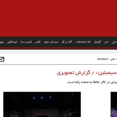
صلی
خبر
گزارش
نقد / یادداشت
گفت و گو
سینمای جهان
عکس
فیلم و صدا
نوستالژی
چهره
بر : 201404
سیمبلین» / گزارش تصویری
دی در تالار حافظ به صحنه رفته است.