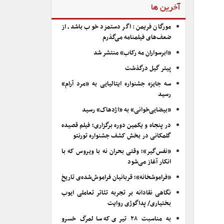
آخرین ها
مورگان فریمن: اگر دستمزد خوب باشد، از
ضعف‌های فیلمنامه می‌گذرم
«ابرسواران مه رکاب» منتشر شد
پیتر گیل درگذشت
سه جایزه جشنواره ایتالیایی به «مرد آرام»
رسید
«بیضایی‌خوانی» به «اژدهاک» رسید
در پنجاه و یکمین دوره برگزاری؛ فیلم قصیده
گلمکانی در بخش کشف جشنواره تورنتو
«نفس‌گیر»؛ وقتی بحران نه با ویروس که با
انکار آغاز می‌شود
«فراموشخانه»؛ قربانیان فراموش‌شده‌ی تاریخ
نگاهی نقادانه بر تجربه تئاتر تعاملی ایوب
بختیاری/ پداگوژی روایت
به مناسبت ۲۸ تیری که سالمرگ خسرو