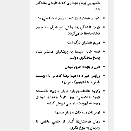
شکیبایی بود/ دیداری که خاطره‌ای ماندگار
شد
کمدی «مادرکیو» دوباره روی صحنه می‌رود
«روز افشاگری»؛ وقتی اسپیلبرگ به سوی
ناشناخته‌ها بازمی‌گردد
مریم همتیان درگذشت
نامه خانه سینما به پزشکیان منتشر شد/
پاسخ سخنگوی دولت
«زن و بچه»؛ فروپاشیدن
ورایتی خبر داد؛ عبدالرضا کاهانی با «بهشت
خالی» به ادینبورگ می‌رود
رکورد «انتقام‌جویان: پایان بازی» شکست؛
«مرد عنکبوتی: روز کاملاً جدید» درحال
ورود به فهرست تاریخی فروش گیشه
امیر نادری و ذات و زبان سینما
رمان «رخشان»؛ گُذار از خامیِ عاطفی تا
رسیدن به بلوغ فکری