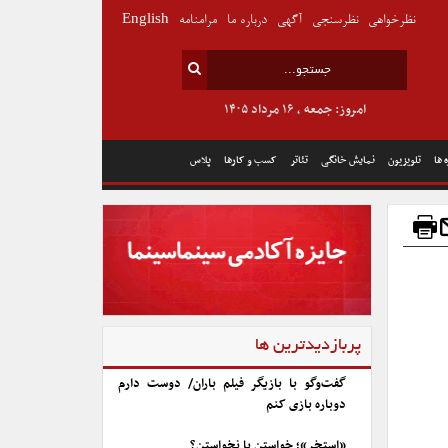
نظرخواهی
نظرسنجی
آگهی
درباره ما
مرامنامه
English
امروز: جمعه , ۱۶ مرداد ۱۴۰۵
 ها
تلویزیون
نمایش خانگی
تئاتر
کسب و کارها
پلاس
پربازدیدترین ها
گفت‌وگو با بازیگر فیلم باران/ دوست دارم
دوباره بازی کنم
«استخر»؛ خواستن یا نخواستن؟