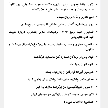
رکورد «انتقام‌جویان: پایان بازی» شکست؛ «مرد عنکبوتی: روز کاملاً
جدید» درحال ورود به فهرست تاریخی فروش گیشه
امیر نادری و ذات و زبان سینما
رمان «رخشان»؛ گُذار از خامیِ عاطفی تا رسیدن به بلوغ فکری
فستیوال فیلم ونیز ۲۰۲۶؛ توضیحات مدیر جشنواره درباره غیبت
فیلم‌های هالیوودی
نگاهی به بازی محسن قصابیان در سریال «کلاغ»/ استراتژی مکث و
سکوت
فوت یکی از برندگان اسکار؛ گلن هانسارد درگذشت
کاوه کاویان درگذشت
«روسری آبی»؛ فرا رفتن از چارچوب بسته
«جای دندان پلنگ»؛ جای دندان پلنگ بر تن زخمی گربه
۲۰ سریال غیرانگلیسی‌زبان برگزیده سال‌های اخیر
اکبر عبدی؛ پدیده کم‌نظیر بازیگری در سینمای ایران
«سامی» به ایتالیا می‌رود