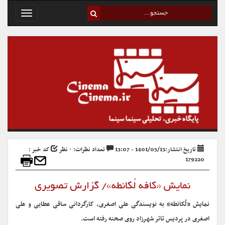
Toggle
avigation
تاریخ انتشار:1401/05/13 - 13:07
تعداد نظرات: ۰ نظر
کد خبر :
179220
نمایش «کافه لُکانطه»/ گزارش تصویری
نمایش «لُکانطه» به نویسندگی علی اصغری، کارگردانی ساقی عطایی و علی
اصغری در پردیس تاتر شهرزاد روی صحنه رفته است.