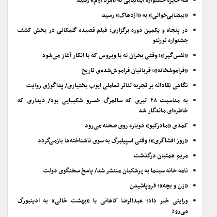
سه جایزه جشنواره ایتالیایی به «مرد آرام» رسید
«بیضایی‌خوانی» به «اژدهاک» رسید
در پنجاه و یکمین دوره برگزاری؛ فیلم قصیده گلمکانی در بخش کشف
جشنواره تورنتو
«نفس‌گیر»؛ وقتی بحران نه با ویروس که با انکار آغاز می‌شود
«فراموشخانه»؛ قربانیان فراموش‌شده‌ی تاریخ
نگاهی نقادانه بر تجربه تئاتر تعاملی ایوب بختیاری/ پداگوژی روایت
به مناسبت ۲۸ تیری که سالمرگ خسرو شکیبایی بود/ دیداری که
خاطره‌ای ماندگار شد
کمدی «مادرکیو» دوباره روی صحنه می‌رود
«روز افشاگری»؛ وقتی اسپیلبرگ به سوی ناشناخته‌ها بازمی‌گردد
مریم همتیان درگذشت
نامه خانه سینما به پزشکیان منتشر شد/ پاسخ سخنگوی دولت
«زن و بچه»؛ فروپاشیدن
ورایتی خبر داد؛ عبدالرضا کاهانی با «بهشت خالی» به ادینبورگ
می‌رود