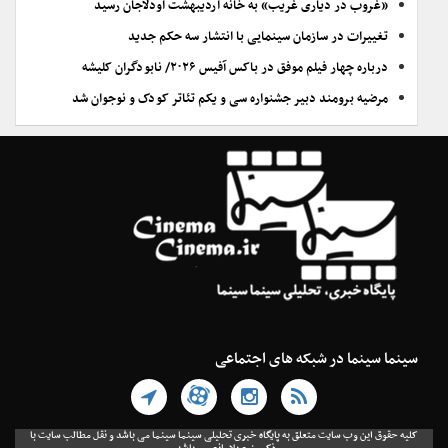
«غروب در دیاری غریب» به خانه اردیبهشت اودلاجان رسید
تغییرات در سازمان سینمایی با انتشار سه حکم جدید
درباره چهار فیلم موفق در باکس آفیس ۲۰۲۶/ نابودگران کلیشه
مرضیه برومند دبیر جشنواره سی و یکم تئاتر کودک و نوجوان شد
سینما سینما در شبکه های اجتماعی
کلیه حقوق این وب سایت متعلق به پایگاه خبری تحلیلی سینما سینما می باشد و نقل مطالب سایت با