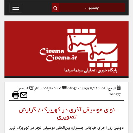
Toggle
avigation
تاریخ انتشار:1403/11/28 - 08:47
تعداد نظرات: ۰ نظر
کد خبر :
206277
نوای موسیقی آذری در کهریزک / گزارش
تصویری
دومین روز اجرای خیابانی جشنواره بین‌المللی موسیقی فجر در کهریزک البرز