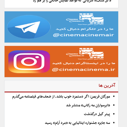
«گل سنگ»؛ سریالی که قواعد نمایش خانگی را بر هم زد
آخرین ها
مورگان فریمن: اگر دستمزد خوب باشد، از ضعف‌های فیلمنامه می‌گذرم
«ابرسواران مه رکاب» منتشر شد
پیتر گیل درگذشت
سه جایزه جشنواره ایتالیایی به «مرد آرام» رسید