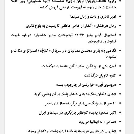
رکورد «انتقام‌جویان: پایان بازی» شکست؛ «مرد عنکبوتی: روز کاملاً
جدید» درحال ورود به فهرست تاریخی فروش گیشه
امیر نادری و ذات و زبان سینما
رمان «رخشان»؛ گُذار از خامیِ عاطفی تا رسیدن به بلوغ فکری
فستیوال فیلم ونیز ۲۰۲۶؛ توضیحات مدیر جشنواره درباره غیبت
فیلم‌های هالیوودی
نگاهی به بازی محسن قصابیان در سریال «کلاغ»/ استراتژی مکث و
سکوت
فوت یکی از برندگان اسکار؛ گلن هانسارد درگذشت
کاوه کاویان درگذشت
«روسری آبی»؛ فرا رفتن از چارچوب بسته
«جای دندان پلنگ»؛ جای دندان پلنگ بر تن زخمی گربه
۲۰ سریال غیرانگلیسی‌زبان برگزیده سال‌های اخیر
اکبر عبدی؛ پدیده کم‌نظیر بازیگری در سینمای ایران
«سامی» به ایتالیا می‌رود
«غروب در دیاری غریب» به خانه اردیبهشت اودلاجان رسید