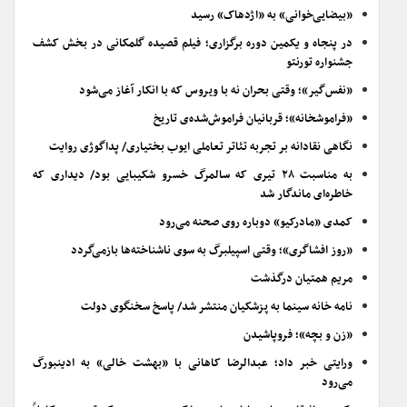
«بیضایی‌خوانی» به «اژدهاک» رسید
در پنجاه و یکمین دوره برگزاری؛ فیلم قصیده گلمکانی در بخش کشف
جشنواره تورنتو
«نفس‌گیر»؛ وقتی بحران نه با ویروس که با انکار آغاز می‌شود
«فراموشخانه»؛ قربانیان فراموش‌شده‌ی تاریخ
نگاهی نقادانه بر تجربه تئاتر تعاملی ایوب بختیاری/ پداگوژی روایت
به مناسبت ۲۸ تیری که سالمرگ خسرو شکیبایی بود/ دیداری که
خاطره‌ای ماندگار شد
کمدی «مادرکیو» دوباره روی صحنه می‌رود
«روز افشاگری»؛ وقتی اسپیلبرگ به سوی ناشناخته‌ها بازمی‌گردد
مریم همتیان درگذشت
نامه خانه سینما به پزشکیان منتشر شد/ پاسخ سخنگوی دولت
«زن و بچه»؛ فروپاشیدن
ورایتی خبر داد؛ عبدالرضا کاهانی با «بهشت خالی» به ادینبورگ
می‌رود