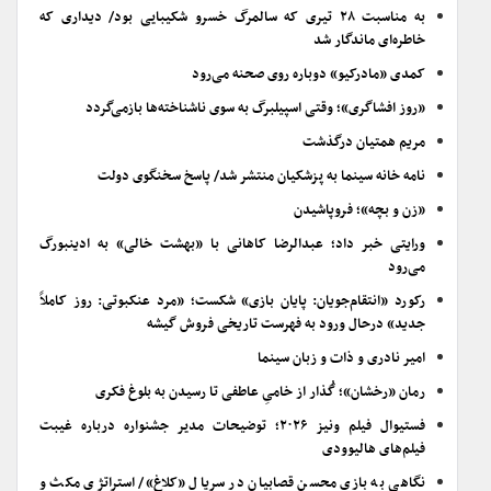
به مناسبت ۲۸ تیری که سالمرگ خسرو شکیبایی بود/ دیداری که
خاطره‌ای ماندگار شد
کمدی «مادرکیو» دوباره روی صحنه می‌رود
«روز افشاگری»؛ وقتی اسپیلبرگ به سوی ناشناخته‌ها بازمی‌گردد
مریم همتیان درگذشت
نامه خانه سینما به پزشکیان منتشر شد/ پاسخ سخنگوی دولت
«زن و بچه»؛ فروپاشیدن
ورایتی خبر داد؛ عبدالرضا کاهانی با «بهشت خالی» به ادینبورگ
می‌رود
رکورد «انتقام‌جویان: پایان بازی» شکست؛ «مرد عنکبوتی: روز کاملاً
جدید» درحال ورود به فهرست تاریخی فروش گیشه
امیر نادری و ذات و زبان سینما
رمان «رخشان»؛ گُذار از خامیِ عاطفی تا رسیدن به بلوغ فکری
فستیوال فیلم ونیز ۲۰۲۶؛ توضیحات مدیر جشنواره درباره غیبت
فیلم‌های هالیوودی
نگاهی به بازی محسن قصابیان در سریال «کلاغ»/ استراتژی مکث و