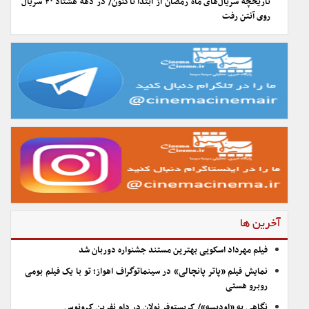
تاریخچه سریال‌های ماه رمضان از ابتدا تاکنون/ در دهه هشتاد ۴۰ سریال
روی آنتن رفت
آخرین ها
فیلم مهرداد اسکویی بهترین مستند جشنواره دوربان شد
نمایش فیلم «پاتر پانچالی» در سینماتوگراف اهواز؛ تو با یک فیلم بومی
روبرو هستی
نگاهی به «اودیسه»/ کریستوفر نولان در دام نفرین کرونوس