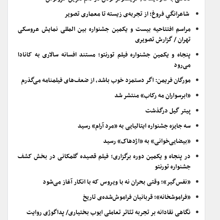
شاعرانگیِ فروغ؛ از تجربه‌ی زیسته تا معماری تصویر
مراسم افتتاحیه بیست و یکمین جشنواره بین المللی نمایش عروسکی
تهران / گزارش تصویری
پنجاه و یکمین جشنواره فیلم تورنتو؛ مستند افسانه سالاری به کانادا
می‌رود
مورگان فریمن: اگر دستمزد خوب باشد، از ضعف‌های فیلمنامه می‌گذرم
«ابرسواران مه رکاب» منتشر شد
پیتر گیل درگذشت
سه جایزه جشنواره ایتالیایی به «مرد آرام» رسید
«بیضایی‌خوانی» به «اژدهاک» رسید
در پنجاه و یکمین دوره برگزاری؛ فیلم قصیده گلمکانی در بخش کشف
جشنواره تورنتو
«نفس‌گیر»؛ وقتی بحران نه با ویروس که با انکار آغاز می‌شود
«فراموشخانه»؛ قربانیان فراموش‌شده‌ی تاریخ
نگاهی نقادانه بر تجربه تئاتر تعاملی ایوب بختیاری/ پداگوژی روایت