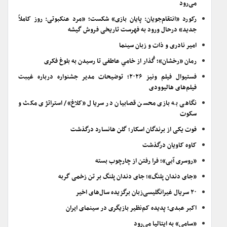
می‌رود
رکورد «انتقام‌جویان: پایان بازی» شکست؛ «مرد عنکبوتی: روز کاملاً
جدید» درحال ورود به فهرست تاریخی فروش گیشه
امیر نادری و ذات و زبان سینما
رمان «رخشان»؛ گُذار از خامیِ عاطفی تا رسیدن به بلوغ فکری
فستیوال فیلم ونیز ۲۰۲۶؛ توضیحات مدیر جشنواره درباره غیبت
فیلم‌های هالیوودی
نگاهی به بازی محسن قصابیان در سریال «کلاغ»/ استراتژی مکث و
سکوت
فوت یکی از برندگان اسکار؛ گلن هانسارد درگذشت
کاوه کاویان درگذشت
«روسری آبی»؛ فرا رفتن از چارچوب بسته
«جای دندان پلنگ»؛ جای دندان پلنگ بر تن زخمی گربه
۲۰ سریال غیرانگلیسی‌زبان برگزیده سال‌های اخیر
اکبر عبدی؛ پدیده کم‌نظیر بازیگری در سینمای ایران
«سامی» به ایتالیا می‌رود