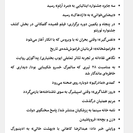
سه جایزه جشنواره ایتالیایی به «مرد آرام» رسید
«بیضایی‌خوانی» به «اژدهاک» رسید
در پنجاه و یکمین دوره برگزاری؛ فیلم قصیده گلمکانی در بخش کشف
جشنواره تورنتو
«نفس‌گیر»؛ وقتی بحران نه با ویروس که با انکار آغاز می‌شود
«فراموشخانه»؛ قربانیان فراموش‌شده‌ی تاریخ
نگاهی نقادانه بر تجربه تئاتر تعاملی ایوب بختیاری/ پداگوژی روایت
به مناسبت ۲۸ تیری که سالمرگ خسرو شکیبایی بود/ دیداری که
خاطره‌ای ماندگار شد
کمدی «مادرکیو» دوباره روی صحنه می‌رود
«روز افشاگری»؛ وقتی اسپیلبرگ به سوی ناشناخته‌ها بازمی‌گردد
مریم همتیان درگذشت
نامه خانه سینما به پزشکیان منتشر شد/ پاسخ سخنگوی دولت
«زن و بچه»؛ فروپاشیدن
ورایتی خبر داد؛ عبدالرضا کاهانی با «بهشت خالی» به ادینبورگ