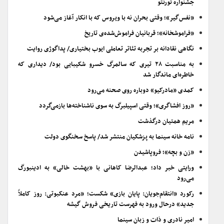
جشنواره تورنتو
«نفس‌گیر»؛ وقتی بحران نه با ویروس که با انکار آغاز می‌شود
«فراموشخانه»؛ قربانیان فراموش‌شده‌ی تاریخ
نگاهی نقادانه بر تجربه تئاتر تعاملی ایوب بختیاری/ پداگوژی روایت
به مناسبت ۲۸ تیری که سالمرگ خسرو شکیبایی بود/ دیداری که
خاطره‌ای ماندگار شد
کمدی «مادرکیو» دوباره روی صحنه می‌رود
«روز افشاگری»؛ وقتی اسپیلبرگ به سوی ناشناخته‌ها بازمی‌گردد
مریم همتیان درگذشت
نامه خانه سینما به پزشکیان منتشر شد/ پاسخ سخنگوی دولت
«زن و بچه»؛ فروپاشیدن
ورایتی خبر داد؛ عبدالرضا کاهانی با «بهشت خالی» به ادینبورگ
می‌رود
رکورد «انتقام‌جویان: پایان بازی» شکست؛ «مرد عنکبوتی: روز کاملاً
جدید» درحال ورود به فهرست تاریخی فروش گیشه
امیر نادری و ذات و زبان سینما