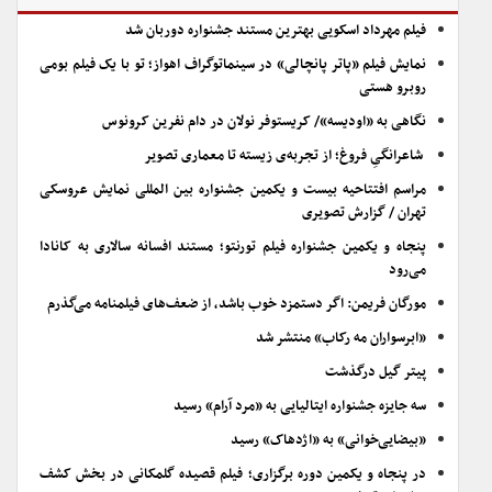
فیلم مهرداد اسکویی بهترین مستند جشنواره دوربان شد
نمایش فیلم «پاتر پانچالی» در سینماتوگراف اهواز؛ تو با یک فیلم بومی
روبرو هستی
نگاهی به «اودیسه»/ کریستوفر نولان در دام نفرین کرونوس
شاعرانگیِ فروغ؛ از تجربه‌ی زیسته تا معماری تصویر
مراسم افتتاحیه بیست و یکمین جشنواره بین المللی نمایش عروسکی
تهران / گزارش تصویری
پنجاه و یکمین جشنواره فیلم تورنتو؛ مستند افسانه سالاری به کانادا
می‌رود
مورگان فریمن: اگر دستمزد خوب باشد، از ضعف‌های فیلمنامه می‌گذرم
«ابرسواران مه رکاب» منتشر شد
پیتر گیل درگذشت
سه جایزه جشنواره ایتالیایی به «مرد آرام» رسید
«بیضایی‌خوانی» به «اژدهاک» رسید
در پنجاه و یکمین دوره برگزاری؛ فیلم قصیده گلمکانی در بخش کشف