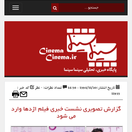
Toggle
avigation
تاریخ انتشار:1394/11/20 - 14:56
تعداد نظرات: ۰ نظر
کد خبر :
11935
گزارش تصویری نشست خبری فیلم اژدها وارد
می شود