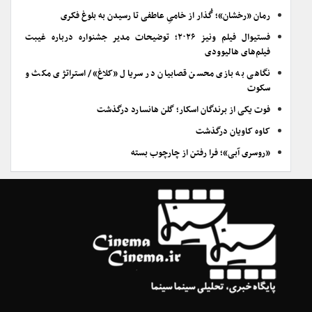
رمان «رخشان»؛ گُذار از خامیِ عاطفی تا رسیدن به بلوغ فکری
فستیوال فیلم ونیز ۲۰۲۶؛ توضیحات مدیر جشنواره درباره غیبت
فیلم‌های هالیوودی
نگاهی به بازی محسن قصابیان در سریال «کلاغ»/ استراتژی مکث و
سکوت
فوت یکی از برندگان اسکار؛ گلن هانسارد درگذشت
کاوه کاویان درگذشت
«روسری آبی»؛ فرا رفتن از چارچوب بسته