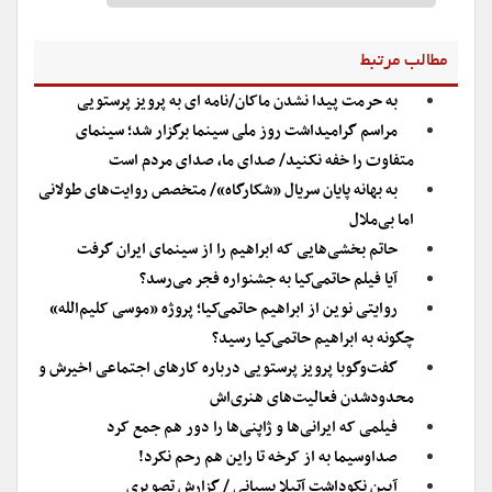
مطالب مرتبط
به حرمت پیدا نشدن ماکان/نامه ای به پرویز پرستویی
مراسم گرامیداشت روز ملی سینما برگزار شد؛ سینمای
متفاوت را خفه نکنید/ صدای ما، صدای مردم است
به بهانه پایان سریال «شکارگاه»/ متخصص روایت‌های طولانی
اما بی‌ملال
حاتم بخشی‌هایی که ابراهیم را از سینمای ایران گرفت
آیا فیلم حاتمی‌کیا به جشنواره فجر می‌رسد؟
روایتی نوین از ابراهیم حاتمی‌کیا؛ پروژه «موسی کلیم‌الله»
چگونه به ابراهیم حاتمی‌کیا رسید؟
گفت‌و‌گوبا پرویز پرستویی درباره کارهای اجتماعی اخیرش و
محدود‌شدن فعالیت‌های هنری‌اش
فیلمی که ایرانی‌ها و ژاپنی‌ها را دور هم جمع کرد
صداوسیما به از کرخه تا راین هم رحم نکرد!
آیین نکوداشت آتیلا پسیانی / گزارش تصویری