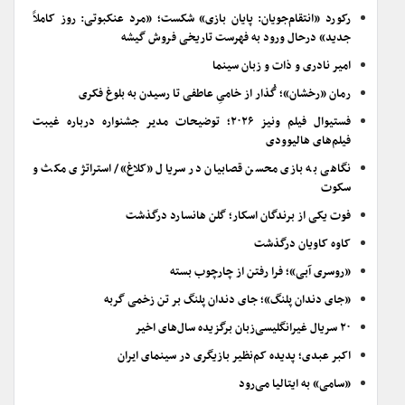
رکورد «انتقام‌جویان: پایان بازی» شکست؛ «مرد عنکبوتی: روز کاملاً
جدید» درحال ورود به فهرست تاریخی فروش گیشه
امیر نادری و ذات و زبان سینما
رمان «رخشان»؛ گُذار از خامیِ عاطفی تا رسیدن به بلوغ فکری
فستیوال فیلم ونیز ۲۰۲۶؛ توضیحات مدیر جشنواره درباره غیبت
فیلم‌های هالیوودی
نگاهی به بازی محسن قصابیان در سریال «کلاغ»/ استراتژی مکث و
سکوت
فوت یکی از برندگان اسکار؛ گلن هانسارد درگذشت
کاوه کاویان درگذشت
«روسری آبی»؛ فرا رفتن از چارچوب بسته
«جای دندان پلنگ»؛ جای دندان پلنگ بر تن زخمی گربه
۲۰ سریال غیرانگلیسی‌زبان برگزیده سال‌های اخیر
اکبر عبدی؛ پدیده کم‌نظیر بازیگری در سینمای ایران
«سامی» به ایتالیا می‌رود