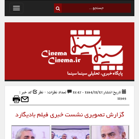
Toggle
avigation
تاریخ انتشار:1394/11/17 - 13:47
تعداد نظرات: ۰ نظر
کد خبر :
11565
گزارش تصویری نشست خبری فیلم بادیگارد