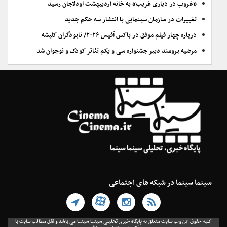
«غروب در دیاری غریب» به خانه اردیبهشت اودلاجان رسید
تغییرات در سازمان سینمایی با انتشار سه حکم جدید
درباره چهار فیلم موفق در باکس آفیس ۲۰۲۶/ نابودگران کلیشه
مرضیه برومند دبیر جشنواره سی و یکم تئاتر کودک و نوجوان شد
سینما سینما در شبکه های اجتماعی
کلیه حقوق این وب سایت متعلق به پایگاه خبری تحلیلی سینما سینما می باشد و نقل مطالب سایت با