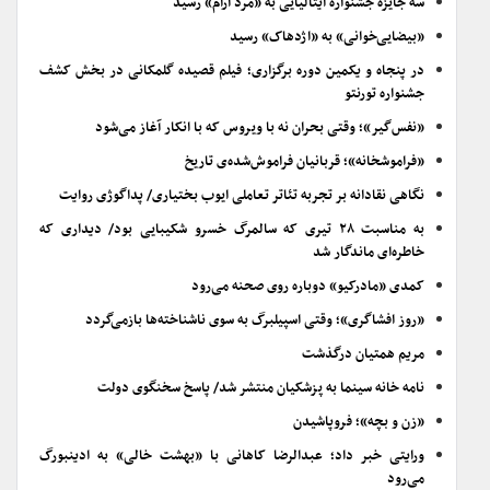
سه جایزه جشنواره ایتالیایی به «مرد آرام» رسید
«بیضایی‌خوانی» به «اژدهاک» رسید
در پنجاه و یکمین دوره برگزاری؛ فیلم قصیده گلمکانی در بخش کشف
جشنواره تورنتو
«نفس‌گیر»؛ وقتی بحران نه با ویروس که با انکار آغاز می‌شود
«فراموشخانه»؛ قربانیان فراموش‌شده‌ی تاریخ
نگاهی نقادانه بر تجربه تئاتر تعاملی ایوب بختیاری/ پداگوژی روایت
به مناسبت ۲۸ تیری که سالمرگ خسرو شکیبایی بود/ دیداری که
خاطره‌ای ماندگار شد
کمدی «مادرکیو» دوباره روی صحنه می‌رود
«روز افشاگری»؛ وقتی اسپیلبرگ به سوی ناشناخته‌ها بازمی‌گردد
مریم همتیان درگذشت
نامه خانه سینما به پزشکیان منتشر شد/ پاسخ سخنگوی دولت
«زن و بچه»؛ فروپاشیدن
ورایتی خبر داد؛ عبدالرضا کاهانی با «بهشت خالی» به ادینبورگ
می‌رود