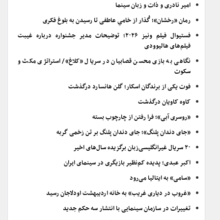
امیر نادری و ذات و زبان سینما
رمان «رخشان»؛ گُذار از خامیِ عاطفی تا رسیدن به بلوغ فکری
فستیوال فیلم ونیز ۲۰۲۶؛ توضیحات مدیر جشنواره درباره غیبت
فیلم‌های هالیوودی
نگاهی به بازی محسن قصابیان در سریال «کلاغ»/ استراتژی مکث و
سکوت
فوت یکی از برندگان اسکار؛ گلن هانسارد درگذشت
کاوه کاویان درگذشت
«روسری آبی»؛ فرا رفتن از چارچوب بسته
«جای دندان پلنگ»؛ جای دندان پلنگ بر تن زخمی گربه
۲۰ سریال غیرانگلیسی‌زبان برگزیده سال‌های اخیر
اکبر عبدی؛ پدیده کم‌نظیر بازیگری در سینمای ایران
«سامی» به ایتالیا می‌رود
«غروب در دیاری غریب» به خانه اردیبهشت اودلاجان رسید
تغییرات در سازمان سینمایی با انتشار سه حکم جدید