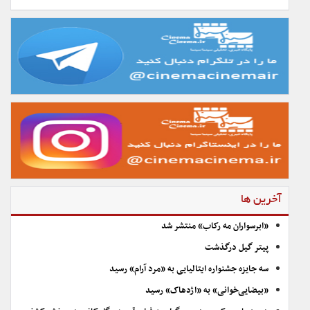
آخرین ها
«ابرسواران مه رکاب» منتشر شد
پیتر گیل درگذشت
سه جایزه جشنواره ایتالیایی به «مرد آرام» رسید
«بیضایی‌خوانی» به «اژدهاک» رسید