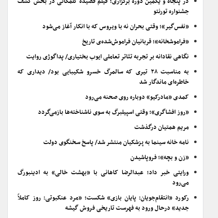
در پنجاه و یکمین دوره برگزاری؛ فیلم قصیده گلمکانی در بخش کشف
جشنواره تورنتو
«نفس‌گیر»؛ وقتی بحران نه با ویروس که با انکار آغاز می‌شود
«فراموشخانه»؛ قربانیان فراموش‌شده‌ی تاریخ
نگاهی نقادانه بر تجربه تئاتر تعاملی ایوب بختیاری/ پداگوژی روایت
به مناسبت ۲۸ تیری که سالمرگ خسرو شکیبایی بود/ دیداری که
خاطره‌ای ماندگار شد
کمدی «مادرکیو» دوباره روی صحنه می‌رود
«روز افشاگری»؛ وقتی اسپیلبرگ به سوی ناشناخته‌ها بازمی‌گردد
مریم همتیان درگذشت
نامه خانه سینما به پزشکیان منتشر شد/ پاسخ سخنگوی دولت
«زن و بچه»؛ فروپاشیدن
ورایتی خبر داد؛ عبدالرضا کاهانی با «بهشت خالی» به ادینبورگ
می‌رود
رکورد «انتقام‌جویان: پایان بازی» شکست؛ «مرد عنکبوتی: روز کاملاً
جدید» درحال ورود به فهرست تاریخی فروش گیشه