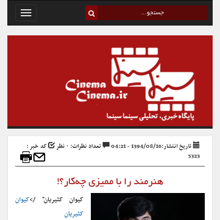
Toggle
avigation
تاریخ انتشار:1394/08/16 - 04:21
تعداد نظرات: ۰ نظر
کد خبر :
5323
هنرمند را با ممیزی چه‌کار؟!
کیوان کثیریان" />
کیوان
کثیریان