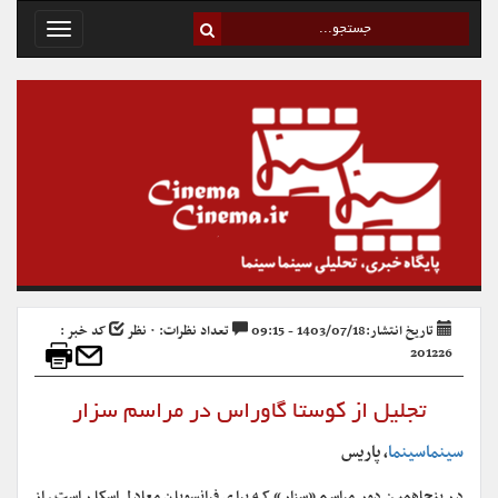
Toggle
avigation
تاریخ انتشار:1403/07/18 - 09:15
تعداد نظرات: ۰ نظر
کد خبر :
201226
تجلیل از کوستا گاوراس در مراسم سزار
سینماسینما
، پاریس
در پنجاهمین دور‌ مراسم «سزار» که برای فرانسویان معادل اسکار است، از