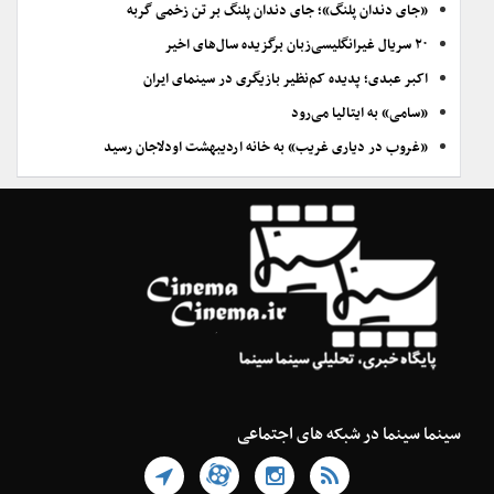
«جای دندان پلنگ»؛ جای دندان پلنگ بر تن زخمی گربه
۲۰ سریال غیرانگلیسی‌زبان برگزیده سال‌های اخیر
اکبر عبدی؛ پدیده کم‌نظیر بازیگری در سینمای ایران
«سامی» به ایتالیا می‌رود
«غروب در دیاری غریب» به خانه اردیبهشت اودلاجان رسید
سینما سینما در شبکه های اجتماعی