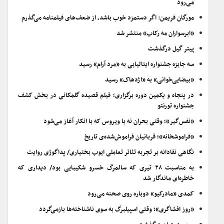
می‌رود
مورگان فریمن: اگر دستمزد خوب باشد، از ضعف‌های فیلمنامه می‌گذرم
«ابرسواران مه رکاب» منتشر شد
پیتر گیل درگذشت
سه جایزه جشنواره ایتالیایی به «مرد آرام» رسید
«بیضایی‌خوانی» به «اژدهاک» رسید
در پنجاه و یکمین دوره برگزاری؛ فیلم قصیده گلمکانی در بخش کشف
جشنواره تورنتو
«نفس‌گیر»؛ وقتی بحران نه با ویروس که با انکار آغاز می‌شود
«فراموشخانه»؛ قربانیان فراموش‌شده‌ی تاریخ
نگاهی نقادانه بر تجربه تئاتر تعاملی ایوب بختیاری/ پداگوژی روایت
به مناسبت ۲۸ تیری که سالمرگ خسرو شکیبایی بود/ دیداری که
خاطره‌ای ماندگار شد
کمدی «مادرکیو» دوباره روی صحنه می‌رود
«روز افشاگری»؛ وقتی اسپیلبرگ به سوی ناشناخته‌ها بازمی‌گردد