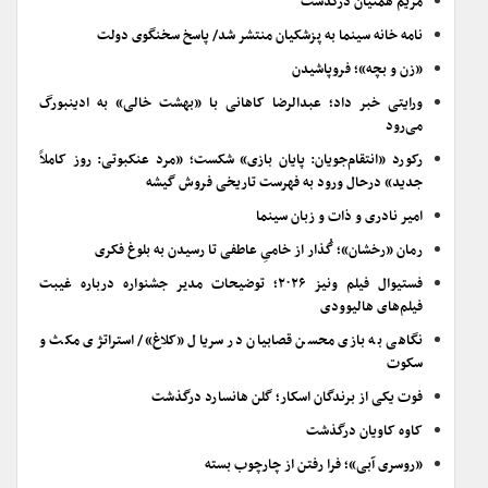
مریم همتیان درگذشت
نامه خانه سینما به پزشکیان منتشر شد/ پاسخ سخنگوی دولت
«زن و بچه»؛ فروپاشیدن
ورایتی خبر داد؛ عبدالرضا کاهانی با «بهشت خالی» به ادینبورگ
می‌رود
رکورد «انتقام‌جویان: پایان بازی» شکست؛ «مرد عنکبوتی: روز کاملاً
جدید» درحال ورود به فهرست تاریخی فروش گیشه
امیر نادری و ذات و زبان سینما
رمان «رخشان»؛ گُذار از خامیِ عاطفی تا رسیدن به بلوغ فکری
فستیوال فیلم ونیز ۲۰۲۶؛ توضیحات مدیر جشنواره درباره غیبت
فیلم‌های هالیوودی
نگاهی به بازی محسن قصابیان در سریال «کلاغ»/ استراتژی مکث و
سکوت
فوت یکی از برندگان اسکار؛ گلن هانسارد درگذشت
کاوه کاویان درگذشت
«روسری آبی»؛ فرا رفتن از چارچوب بسته