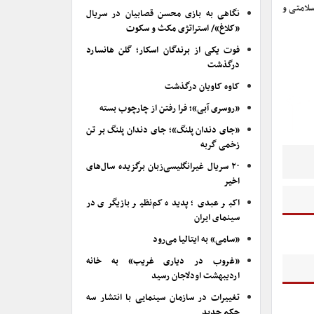
سلامتی و
نگاهی به بازی محسن قصابیان در سریال
«کلاغ»/ استراتژی مکث و سکوت
فوت یکی از برندگان اسکار؛ گلن هانسارد
درگذشت
کاوه کاویان درگذشت
«روسری آبی»؛ فرا رفتن از چارچوب بسته
«جای دندان پلنگ»؛ جای دندان پلنگ بر تن
زخمی گربه
۲۰ سریال غیرانگلیسی‌زبان برگزیده سال‌های
اخیر
اکبر عبدی؛ پدیده کم‌نظیر بازیگری در
سینمای ایران
«سامی» به ایتالیا می‌رود
«غروب در دیاری غریب» به خانه
اردیبهشت اودلاجان رسید
تغییرات در سازمان سینمایی با انتشار سه
حکم جدید