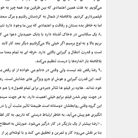
می‌گویم. به علت همین اعتمادی که بین طرفین بود همه چیز به خو
فیلمبرداری کردیم. بلافاصله از شمال به کردستان رفتیم و مرگ سعدی 
اما به خاطر بده بستان و رفاقت و اعتمادی که بین ما وجود دارد نت
۸٫ یک سکانسی در «خاک آشنا» دارد با بابک حمیدیان دعوا می کن
بریم بالا و به اوج برسیم اگر خیلی بالا می‌گرفتیم دیگر بعد کار لاب
است و قدرت انتقال و گیرایی بالایی دارد. حرفه ای به تمام معن
بلافاصله باز اندازه‌ها را درست تنظیم می‌کند.
۹٫ رضا رقص بلد نیست ولی وقتی در «دلم می خواد» از او رقص می 
کند. این قدرت گیرایی و هوش او جزو ویژگی های جذابش است. رضا برا
خود نداند. علاوه بر فیلم ها تئاتر «مردی برای تمام فصول» را هم
در جهت بهتر شدن فیلم برایم خیلی اهمیت دارد. به هر جهت سینما
این گروه وقتی روابط‌شان دوستانه است طبیعتا تاثیر مثبت آن را
انگیزی هم پیش می‌آید، به خاطر ارتباط درستی که داریم، به کار لطم
۱۰٫رضا بیشتر از یک بازیگر در کار درگیر می‌شود. صورتش به اصطلا
بنا بر نقش می‌رود کار و تمرین و تحقیق می کند و با توشه‌ای پر از