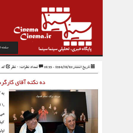
صفحه ا
تاریخ انتشار:1394/11/12 - 21:35
تعداد نظرات: ۰ نظر
کد خبر
ده نکته آقای کارگ
به 
۱٫
می‌
کیا
اول