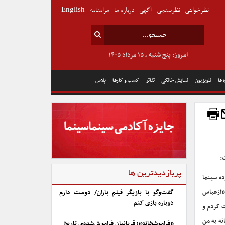
نظرخواهی
نظرسنجی
آگهی
درباره ما
مرامنامه
English
امروز: پنج شنبه , ۱۵ مرداد ۱۴۰۵
 ها
تلویزیون
نمایش خانگی
تئاتر
کسب و کارها
پلاس
:
پربازدیدترین ها
ده سینما
«ازعباس
گفت‌وگو با بازیگر فیلم باران/ دوست دارم
دوباره بازی کنم
ت کردم و
ه به من
«فراموشخانه»؛ قربانیان فراموش‌شده‌ی تاریخ