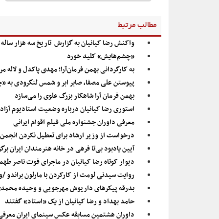
مطالب مرتبط
واکنش رضا کیانیان به گزارش تاریخ سه هزار ساله 
«چشم‌هایش» کلید خورد
به کارگردانی بهمن فرمان‌آرا؛ مهدی پاکدل و لاله 
پیوستن علی مصفا، صابر ابر و شمس لنگرودی به 
بهمن فرمان آرا شاهکار بزرگ علوی را می‌سازد
استوری رضا کیانیان درباره وضعیت استادیوم آزا
معرفی داوران جشنواره ملی فیلم اقوام ایرانی
درخواست از وزیر ارشاد برای تعطیل نکردن انجمن 
آیین یادبود بی‌تا فرهی در خانه هنرمندان ایران بر
دیوار کوتاه رضا کیانیان در ماجرای فوت ناصر طه
روایت سیدنی لومت از کارکردن با مارلون براندو /و
بدرقه پیکرهای داریوش مهرجویی و وحیده محمدی‌ف
حامد بهداد و رضا کیانیان از یک «استاد» گفتند
داوران هشتمین مسابقه عکس سینمای ایران معرفی