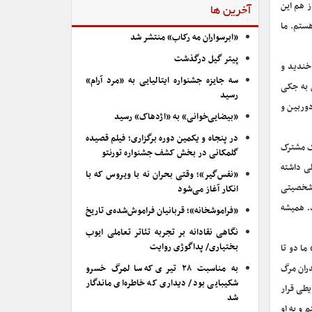
ز هم این
آخرین ها
هستم. ما
«ابرسواران مه رکاب» منتشر شد
پیتر گیل درگذشت
 خندید و
سه جایزه جشنواره ایتالیایی به «مرد آرام»
 به جکی
رسید
دوربین و
«بیضایی‌خوانی» به «اژدهاک» رسید
در پنجاه و یکمین دوره برگزاری؛ فیلم قصیده
رک مشترک
گلمکانی در بخش کشف جشنواره تورنتو
لی داشته
«نفس‌گیر»؛ وقتی بحران نه با ویروس که با
 شخصیتی
انکار آغاز می‌شود
. همیشه
«فراموشخانه»؛ قربانیان فراموش‌شده‌ی تاریخ
نگاهی نقادانه بر تجربه تئاتر تعاملی ایوب
بختیاری/ پداگوژی روایت
ما دو تا
دران مرگ
به مناسبت ۲۸ تیری که سالمرگ خسرو
شکیبایی بود/ دیداری که خاطره‌ای ماندگار
یطی قرار
شد
و به او