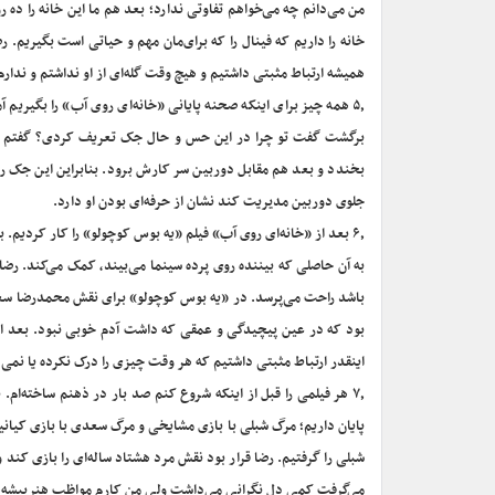
من می‌دانم چه می‌خواهم تفاوتی ندارد؛ بعد هم ما این خانه را ده 
خانه را داریم که فینال را که برای‌مان مهم و حیاتی است بگیریم. ر
همیشه ارتباط مثبتی داشتیم و هیچ وقت گله‌ای از او نداشتم و ندارم
۵٫ همه چیز برای اینکه صحنه پایانی «خانه‌ای روی آب» را بگیریم
برگشت گفت تو چرا در این حس و حال جک تعریف کردی؟ گفتم من ب
بخندد و بعد هم مقابل دوربین سر کارش برود. بنابراین این جک ر
جلوی دوربین مدیریت کند نشان از حرفه‌ای بودن او دارد.
۶٫ بعد از «خانه‌ای روی آب» فیلم «یه بوس کوچولو» را کار کردیم. 
به آن حاصلی که بیننده روی پرده سینما می‌بیند، کمک می‌کند. رض
باشد راحت می‌پرسد. در «یه بوس کوچولو» برای نقش محمدرضا سع
بود که در عین پیچیدگی و عمقی که داشت آدم خوبی نبود. بعد از
اینقدر ارتباط مثبتی داشتیم که هر وقت چیزی را درک نکرده یا نمی
۷٫ هر فیلمی را قبل از اینکه شروع کنم صد بار در ذهنم ساخته‌ا
پایان داریم؛ مرگ شبلی با بازی مشایخی و مرگ سعدی با بازی کیانیان
شبلی را گرفتیم. رضا قرار بود نقش مرد هشتاد ساله‌ای را بازی کند 
می‌گرفت کمی دل نگرانی می‌داشت ولی من کارم مواظب هنرپیشه‌ه