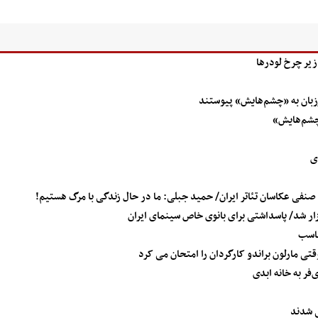
زیر چرخ لودرها
مرزبان به «چشم‌هایش» پیوستند
«چشم‌هایش»
دی
صنفی عکاسان تئاتر ایران/ حمید جبلی: ما در حال زندگی با مرگ هستیم!
گزار شد/ پاسداشتی برای بانوی خاص سینمای ایران
ماسب
قتی مارلون براندو کارگردان را امتحان می کرد
ر به خانه ابدی
 شدند