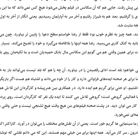
بی پیش رفت. جایی هم که آن سکانس در فیلم پخش می‌شود هیچ کس نمی‌داند که ما این را 
را گرفتیم. بعد هم به شیراز رفتیم و آخر سر به آپارتمان رسیدیم. یعنی انگار از آخر به اول
یجه مثبت شد.
د. همه چیز به نظرم خوب بود فقط از رضا خواستم سطح دعوا را پایین تر بیاورد. چون می
د باید به کتک کاری می‌رسید. رضا همه اینها را بلافاصله می‌گیرد و خود را تصیح می‌کند. بسیار
ا ست برای همین وقتی هم می گویم این سکانس مال بابک حمیدیان است و ما تکیه‌مان روی 
خواهم؛ بلد است ادای رقصیدن را در بیاورد. آن چه را هم که بلد نیست می‌تواند باز به خ
ی هر صحنه ایده‌های فراوانی دارد و کار را از خود می‌داند و اشتباه هم هست اگر بازیگر ک
 داشتیم. او حتی برای گریم هم ایده دارد. در همکاری بین هنرپیشه و کارگردان این تلاش ه
 فعالیتی گروهی است؛ گروهی تلاش می کنند تا ایده یک نفر که کارگردان است، روی پرده 
 در کار می توان دید. در پشت صحنه فیلم‌های من هیچ وقت هیچ تشنجی نیست و حتی وقتی م
ه‌ای نمی‌خورد.
ح ما سینمایی ها گریم خور است. یعنی از آن نقش‌های مختلف را می‌توان در آورد. کاراکتر اک
 درون ، سر کار می‌آید. همه اینها برای من خیلی مهم هستند. این که می دانم نقشی که نوشتم 