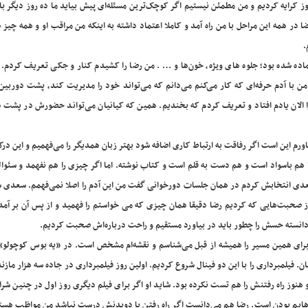
روز کرایه کردیم و من مطمئن نیستیم اگر کوچک‌ترین مسئله‌ای پیش بیاید ما ده روز دیگر با
ضا در همه این مراحل با من راه آمد و کاملا اعتماد داشته به اینکه من مراقب او و همه چیز 
.
 آماده شده بود؛‌ جلوه های ویژه، خون‌ها و … . من رضا را کشیدم کنار و جکی تعریف کردم.
ا آدم حرفه‌ای که کار می‌کنم می‌دانم که می‌تواند خود را مدیریت کند، پشت دوربین
ا الان یادم افتاد و تعریف کردم که بخندیم. همین که کیانیان می‌تواند حضورش در پشت 
باورم این است اگر رفاقت به ارتباط‌ کاری اضافه شود بهتر زبان همدیگر را می‌فهمیم و این د
ا هم باسواد است و هم دست به قلم است و کتاب نوشته. اما اگر چیزی را هم نفهمد و سئوا
دی انتخابش کردم در همان جلسات دورخوانی گفت من این آدم را اصلا نمی‌فهمم. سعدی
 صحبت‌هایی که کردیم رضا دقیقا همان چیزی که می خواستم را فهمید و از پس آن بر آمد
‌دانسته حسش را چطور باید در بیاورد مستقیم و راحت درباره‌اش صحبت کردیم.
م. برای همین مسیر را همیشه از قبل می‌شناسم و نقشه‌ام مشخص است. در «یه بوس کوچولو» 
. فیلمبرداری را با این دو فینال شروع کردیم. اولین روز فیلمبرداری در جاده سه هزار مازن
و هنوز راه رفتنش را هم تست نکرده بود. شاید او اگر برای فیلم دیگری روز اول در چنین شرا
ایم بودن است. رضا هم می‌دانست اگر راه رفتن یا دویدنش درست نباشد من مواظب هستم 