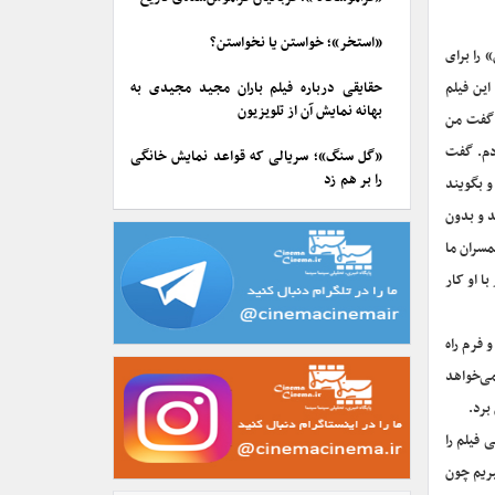
«استخر»؛ خواستن یا نخواستن؟
 را برای
این فیلم
حقایقی درباره فیلم باران مجید مجیدی به
بهانه نمایش آن از تلویزیون
 گفت من
زدم. گفت
«گل سنگ»؛ سریالی که قواعد نمایش خانگی
را بر هم زد
و بگویند
د و بدون
مسران ما
ا او کار
 فرم راه
ی‌خواهد
برد.
 فیلم را
یریم چون