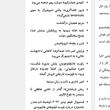
کمدی «مادرکیو» دوباره روی صحنه می‌رود
روز اول
«روز افشاگری»؛ وقتی اسپیلبرگ به سوی
 رسیدیم.
ناشناخته‌ها بازمی‌گردد
مریم همتیان درگذشت
‌خواستیم
نامه خانه سینما به پزشکیان منتشر شد/
 تیز هوش
پاسخ سخنگوی دولت
بابک است
«زن و بچه»؛ فروپاشیدن
ورایتی خبر داد؛ عبدالرضا کاهانی با «بهشت
وبی اجرا
خالی» به ادینبورگ می‌رود
ار را از
رکورد «انتقام‌جویان: پایان بازی» شکست؛
«مرد عنکبوتی: روز کاملاً جدید» درحال
میشگی او
ورود به فهرست تاریخی فروش گیشه
بیاورند.
امیر نادری و ذات و زبان سینما
سئله غم
رمان «رخشان»؛ گُذار از خامیِ عاطفی تا
رسیدن به بلوغ فکری
ت دارد و
فستیوال فیلم ونیز ۲۰۲۶؛ توضیحات مدیر
را بارها
جشنواره درباره غیبت فیلم‌های هالیوودی