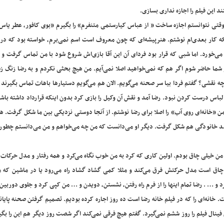
ند این فیلم را اجازه نداری بسازی.
۲ وقتی نتوانستم اجازه ساخت « از عباس کیارستمی متنفرم» را بگیرم «بوی کافور، عطر یاس»
که کار بعدی‌ام نوشتم. هنرپیشه‌ای که چون معروف است اسم نمی‌برم، خواسته بود که در 
می‌خورد. اما شبی که قرار بود فردای آن این آقا بازی‌اش شروع شود با من تماس گرفت و
ر شما حاضر شوم اگر هم که نمی‌خواهید اصلا نمی‌آیم. من هیچ بحثی نکردم و به رضا زنگ 
ه نقشی؟ گفتم فردا بیا سر صحنه می‌گویم. الان هم می‌گویم دستیارها باهات تماس بگیرند 
لباس درست کردن نبود. رضا آمد و نقش آن وکیل را بازی کرد بدون اینکه قرارداد داشته باش
 من «خانه‌ای روی آب» را اصلا برای رضا نوشتم. از آنجا دوستی نزدیکی بین ما شکل گرفت. ه
مد خانودگی هم شکل گرفت. دیگر او می‌دانست که من چه می‌خواهم و من می‌دانستم چطور ب
ن من خیلی چاق بودم. اولین کاری که کرد به من خوب نگاه می‌کرد و همه رفتار و مدل حرکات و
 چاق است مدل حرکتش فرق می‌کند و مثلا کمی گشاد گشاد راه می‌رود یا در ماشین که م
د و … . رضا تمام اینها را از فرم راه رفتن، نشستن، دویدن و … من کپی کرد و جلوی دوربین 
ت. خانه‌ای را که در فیلم خانه رضا است ده روز اجاره کرده بودیم. تصمیم گرفتن صحنه پایانی
نال فیلم را روز ششم نمی‌گیرد. گفتم هیچ فرقی نمی‌کند اگر شصت روز دیگر هم این را بگ