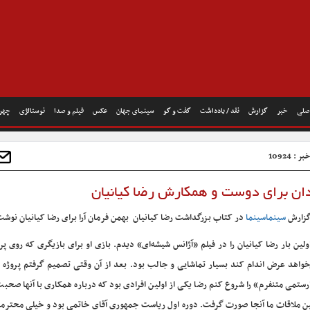
صلی
خبر
گزارش
نقد / یادداشت
گفت و گو
سینمای جهان
عکس
فیلم و صدا
نوستالژی
چهره
 : 10924
ردان برای دوست و همکارش رضا کیانیان
گزارش
سینماسینما
در کتاب بزرگداشت رضا کیانیان بهمن فرمان آرا برای رضا کیانیان نوشت
 اولین بار رضا کیانیان را در فیلم «آژانس شیشه‌ای» دیدم. بازی او برای بازیگری که روی پر
خواهد عرض اندام کند بسیار تماشایی و جالب بود. بعد از آن وقتی تصمیم گرفتم پروژه 
رستمی متنفرم» را شروع کنم رضا یکی از اولین افرادی بود که درباره همکاری با آنها صحب
ین ملاقات ما آنجا صورت گرفت. دوره اول ریاست جمهوری آقای خاتمی بود و خیلی محترمان