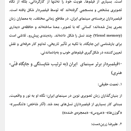
است. بسیاری از فیلم‌ها، هویت خود را نه‌تنها از کارگردانی، بلکه از نگاه
تصویری مشخص و منسجمی گرفته‌اند که توسط فیلمبردار شکل یافته است.
فیلمبرداران برجسته‌ی سینمای ایران، در مقاطع زمانی مختلف، به معماران زبان
بصری بدل شده‌اند؛ کسانی که با تصویر، معنا ساخته‌اند و حافظه‌ی دیداری
(Visual memory) چند نسل را شکل داده‌اند. رده‌بندی پیشِ‌رو، تلاشی است
برای بازشناسی این جایگاه، با تکیه بر تأثیر تاریخی، تداوم کار حرفه‌ای و نقش
تعیین‌کننده در شکل‌گیری فیلم‌های خوب و به‌یادماندنی.
۱۰فیلمبردار برتر سینمای ایران (به ترتیب شایستگی و جایگاه فنّی-
هنری)
۱. نعمت حقیقی:
از بنیان‌گذاران زبان تصویری نوین در سینمای ایران؛ نگاه او به نور و واقعیت،
مبنای کار بسیاری از فیلمبرداران نسل‌های بعد شد. (آثار شاخص: «تنگسیر»-
«گوزن‌ها»- «عروس»- «معجزه‌ی خنده»)
۲. علیرضا زرین‌دست: