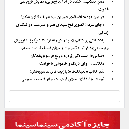
«سرِ انقلاب»؛ خنده در اتاق بازجویی، نمایش فروپاشی
قدرت
«رابین هود»؛ افسانه‌ی شیرین مرد شریف قانون شکن!
«چای سرد»؛ تصویر تلخ سیمای هنر و هنرمند در تنگنای
زندگی
یادداشتی بر کتاب «سینماگر متفکر: گفت‌وگو با داریوش
مهرجویی»/ فراتر از تصویر؛ از جهان فلسفه تا زبان سینما
«سامی»؛ ایستادگی پُردرد و رنجِ فراموش‌شدگان
«لکنت»؛ آوای درنگ و خاموشی ناخواسته
نقدِ کتاب «لُعبتک‌ها»؛ بازیچه‌های شادی‌بخش!
نمایش «۱۱/۱۱»؛ اخلاقِ فردی در برابر فاجعه‌ی جمعی