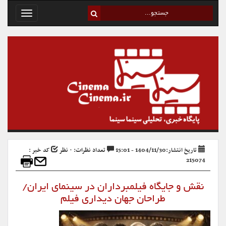
Toggle
avigation
تاریخ انتشار:1404/11/30 - 15:01
تعداد نظرات: ۰ نظر
کد خبر :
215074
نقش و جایگاه فیلمبرداران در سینمای ایران/
طراحان جهان دیداری فیلم