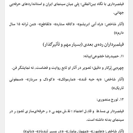
فیلمبرداری با نگاه بین‌المللی؛ پلی میان سینمای ایران و استانداردهای حرفه‌یی
جهانی.
(آثار شاخص: «راه آبی ابریشم»- «کافه ستاره»- «تقاطع»- «من ترانه ۱۵ سال
دارم»)
فیلمبرداران رده‌ی بعدی (بسیار مهم و تأثیرگذار)
۱۱. حمیدرضا خضوعی‌ابیانه:
چهره‌یی پُرکار و دقیق؛ تصویر در آثار او تابع روایت و فضاست، نه نمایشگر فن.
(آثار شاخص: «یه حبه قند»- «مارمولک»- «کودک و سرباز»- «سمفونی
تاریک»)
۱۲. تورج منصوری:
فیلمبرداری مسلط و قابل اعتماد؛ نقش مهمی در حرفه‌ای‌سازی تصویر در
سینمای بدنه داشته است.
(آثار شاخص: «هامون»- «مهمان مامان»- «در مسیر تندباد»- «بانو»)