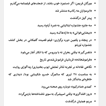
مورگان فریمن: اگر دستمزد خوب باشد، از ضعف‌های فیلمنامه می‌گذرم
«ابرسواران مه رکاب» منتشر شد
پیتر گیل درگذشت
سه جایزه جشنواره ایتالیایی به «مرد آرام» رسید
«بیضایی‌خوانی» به «اژدهاک» رسید
در پنجاه و یکمین دوره برگزاری؛ فیلم قصیده گلمکانی در بخش کشف
جشنواره تورنتو
«نفس‌گیر»؛ وقتی بحران نه با ویروس که با انکار آغاز می‌شود
«فراموشخانه»؛ قربانیان فراموش‌شده‌ی تاریخ
نگاهی نقادانه بر تجربه تئاتر تعاملی ایوب بختیاری/ پداگوژی روایت
به مناسبت ۲۸ تیری که سالمرگ خسرو شکیبایی بود/ دیداری که
خاطره‌ای ماندگار شد
کمدی «مادرکیو» دوباره روی صحنه می‌رود
«روز افشاگری»؛ وقتی اسپیلبرگ به سوی ناشناخته‌ها بازمی‌گردد
مریم همتیان درگذشت