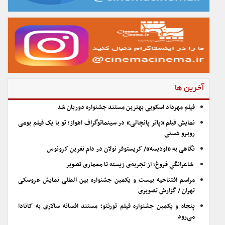
آخرین ها
فیلم مهرداد اسکویی بهترین مستند جشنواره دوربان شد
نمایش فیلم «پاتر پانچالی» در سینماتوگراف اهواز؛ تو با یک فیلم بومی
روبرو هستی
نگاهی به «اودیسه»/ کریستوفر نولان در دام نفرین کرونوس
شاعرانگیِ فروغ؛ از تجربه‌ی زیسته تا معماری تصویر
مراسم افتتاحیه بیست و یکمین جشنواره بین المللی نمایش عروسکی
تهران / گزارش تصویری
پنجاه و یکمین جشنواره فیلم تورنتو؛ مستند افسانه سالاری به کانادا
می‌رود