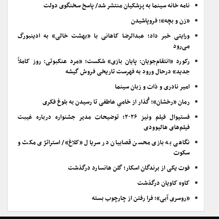
نامه خانه سینما به پزشکیان منتشر شد/ پاسخ سخنگوی دولت
«زن و بچه»؛ فروپاشیدن
ورایتی خبر داد؛ عبدالرضا کاهانی با «بهشت خالی» به ادینبورگ
می‌رود
رکورد «انتقام‌جویان: پایان بازی» شکست؛ «مرد عنکبوتی: روز کاملاً
جدید» درحال ورود به فهرست تاریخی فروش گیشه
امیر نادری و ذات و زبان سینما
رمان «رخشان»؛ گُذار از خامیِ عاطفی تا رسیدن به بلوغ فکری
فستیوال فیلم ونیز ۲۰۲۶؛ توضیحات مدیر جشنواره درباره غیبت
فیلم‌های هالیوودی
نگاهی به بازی محسن قصابیان در سریال «کلاغ»/ استراتژی مکث و
سکوت
فوت یکی از برندگان اسکار؛ گلن هانسارد درگذشت
کاوه کاویان درگذشت
«روسری آبی»؛ فرا رفتن از چارچوب بسته