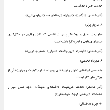
خدمت حس و فضاست.
(آثار شاخص: «نرگس»- «دیوار»- «رستاخیز» – «درباره‌ی الی»)
۸. مازیار پرتو:
فیلمبردار دقیق و روشنفکرِ پیش از انقلاب که نقش مؤثری در شکل‌گیری
سینمای متفاوت و تجربه‌گرا داشته است.
(آثار شاخص: «قیصر»- «روز واقعه»- «طوقی»- «سفر جادویی»)
۹. مهرداد فخیمی:
متخصص گونه‌های دشوار و تولیدهای پیچیده؛ تداوم کیفیت و مهارت فنّی از
ویژگی‌های کار اوست.
(آثار شاخص: «ناخدا خورشید»- «افسانه‌ی مه‌پلنگ»- «چه کسی امیر را
کشت؟»- «پرنده‌ی کوچکِ خوشبختی»)
۰۱۰ بهرام بدخشانی: