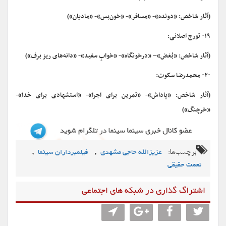
(آثار شاخص: «دونده»- «مسافر»- «خون‌بس»- «مادیان»)
۰۱۹ تورج اصلانی:
(آثار شاخص: «بُغض»– «درخونگاه»- «خوابِ سفید»- «دانه‌های ریز برف»)
۰۲۰ محمدرضا سکوت:
(آثار شاخص: «پاداش»- «تمرین برای اجرا»- «استشهادی برای خدا»-
«خرچنگ»)
برچسب‌ها:
,
,
عزیزالله حاجی مشهدی
فیلمبرداران سینما
نعمت حقیقی
اشتراگ گذاری در شبکه های اجتماعی