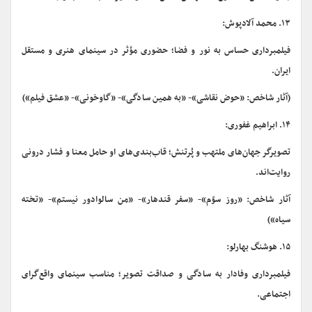
۱۳. محمد آلادپوش:
فیلمبرداری حساس به نور و فضا؛ حضوری مؤثر در سینمای هنری و مستقل
ایران.
(آثار شاخص: «حوض نقاشی»- «به همین سادگی»- «گاوخونی»- «عشق فیلم»)
۱۴. ابراهیم غفوری:
تصویرگر جهان‌های ملتهب و پُرتنش؛ قاب‌بندی‌های او حامل معنا و فشار درونی
روایت‌اند.
آثار شاخص: «روز سوّم»- «سفر قندهار»- «من سالوادور نیستم»- «تخته‌
سیاه»)
۱۵. هوشنگ بهارلو:
فیلمبرداری وفادار به سادگی و صداقت تصویر؛ مناسب سینمای واقع‌گرای
اجتماعی.