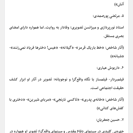
آتش»)
۵. مرتضی پورصمدی:
استاد نورپردازی و میزانسن تصویری؛ وفادار به روایت، اما همواره دارای امضای
بصری مستقل.
(آثار شاخص: «خط باریک قرمز»- «گیلانه»- «هیس! دخترها فریاد نمی‌زنند»-
«شبانه»)
۶. داریوش عیاری:
فیلمبردار- فیلمساز با نگاه واقع‌گرا و نوجویانه؛ تصویر در آثار او ابزار کشف
حقیقت اجتماعی است.
(آثار شاخص: «خانه‌ی پدری»- «تاکسی نارنجی»- «مربای شیرین»- «دختری با
کفش‌های کتانی»)
۷. حسین جعفریان:
چهره‌یی کلیدی در سینمای دفاع مقدس و سینمای واقع‌گرا؛ تصویر او همواره در