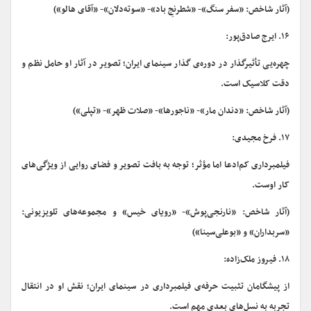
(آثار شاخص: «سفر سنگ»- «شطرنجِ باد»- «سوته‌دلان»- «آقای هالو»)
۱۶. ایرج صادق‌پور:
چهره‌یی تأثیرگذار در دوره‌ی گذار سینمای ایران؛ تصویر در آثار او حامل نظم و
دقت کلاسیک است.
(آثار شاخص: «دندان مار»- «ناجورها»- «صلات ظهر»- «تپلی»)
۱۷. فرخ مجیدی:
فیلمبرداری کم‌ادعا اما مؤثر؛ توجه به بافت تصویر و فضای روایی از ویژگی‌های
کار اوست.
(آثار شاخص: «نارنجی‌پوش»- «رویای خیس» و مجموعه‌های تلویزیونی:
«سربداران» و «بوعلی‌سینا»)
۱۸. فیروز ملک‌زاده:
از پیشگامان تثبیت حرفه‌ی فیلمبرداری در سینمای ایران؛ نقش او در انتقال
تجربه به نسل‌های بعدی مهم است.