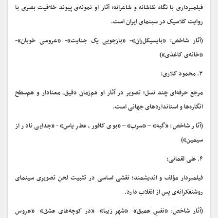
فیلمبرداری با نگاه نقاشانه و شاعرانه؛ آثار او نمونه‌ی پیوند خلاقیت بصری با
روایت کلاسیک در سینمای ایران است.
(آثار شاخص: «بایسیکل‌ران»- «بازجویی یک جنایت»- «عروسی خوبان»-
«خانه‌ی کاغذی»)
۳. محمود کلاری:
مرجع حرفه‌ای چند نسل؛ تصویر در آثار او هم‌زمان دقیق، معنادار و هم‌سطح
انگاره‌ها و استانداردهای جهانی است.
(آثار شاخص: «گبه»– «سرب»– «بوی کافور، عطر یاس»- «جدایی نادر از
سیمین»)
۴. علی لقمانی:
فیلمبردار مؤلف و اندیشمند؛ نقشی اساسی در تثبیت لحن تصویری سینمای
روشنفکرانه‌ی پس از انقلاب دارد.
(آثار شاخص: «نفسِ عمیق»- «شهر زیبا»- «در کوچه‌های عشق»- «عروس