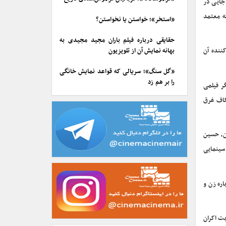
 جایی در
ه معتمد
«استخر»؛ خواستن یا نخواستن؟
حقایقی درباره فیلم باران مجید مجیدی به
کننده آن
بهانه نمایش آن از تلویزیون
«گل سنگ»؛ سریالی که قواعد نمایش خانگی
را بر هم زد
ر فیلمی
کاف غرق
ان، حسین
سینمایی
اره زن و
 در نوبت اکران