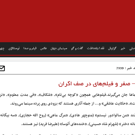
صلی
خبر
گزارش
نقد / یادداشت
گفت و گو
سینمای جهان
عکس
فیلم و صدا
نوستالژی
چهره
خبر : 7239
– صفر و فیلم‌های در صف اکران
‌ها جان می‌گیرند.
فیلم‌هایی همچون «کوچه بی‌نام»، «شکاف»، «فی مدت معلوم»، «نزد
»، «حکایت عاشقی» و… از جمله آثاری هستند که بزودی روی پرده سینما می‌روند.
ند «من سالوادور نیستم» (منوچهر هادی)، «مرگ ماهی» (روح الله حجازی)، «سه بیگانه
ه دختر» (شهرام شاه حسینی)، «خنده‌های آتوسا» (علیرضا فرید) نیز هستند.