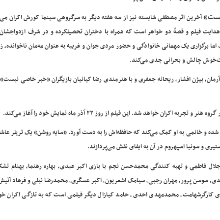
یست»
آخرین اثر مصطفی شایسته نیز از سه هفته دیگر به سرگروهی سینما کورش اکران می‌
دایت فیلم و قصهٔ دو خواهر است که همراه با دختران تحصیلکرده و در شرف ازدواجشان، 
ند اما برگزاری یک مهمانی خانوادگی و حضور مردی جوان و غریبه به عنوان مه‌مان ناخوانده، ز
ت‌خوش چالش و بحرانی جدی می‌کند.
 آرمان، بیژن افشار، ریحانه جعفری و با هنرمندی رضا کیانیان بازیگران «خبر خاصی نیست» 
جربه اکران خواهد شد. این فیلم از روز ۲۲ آذر ماه نمایش خود را آغاز می‌کند.
 شده و خانمی به او کمک می‌کند که حافظه‌اش را به دست آورد. «سایه روشن» یک تریلر عاشق
یری و سونیا اسپهروم در آن به ایفای نقش می‌پردازند.
جلال فاطمی و تهیه کنندگی محمدحسن نجم با بازی اکبر عبدی، بهاره رهنما، بهنام تشک
دی، سوسن پرور، مهران رجبی، سیامک اشعریون، اکبر عسگری، محمدرضا نیلی و فرهاد آئیش 
 کارگرشهامت، محمدمهدی احدی، حامد کیازال دیگر فیلمی است که به تازگی اکران خود 