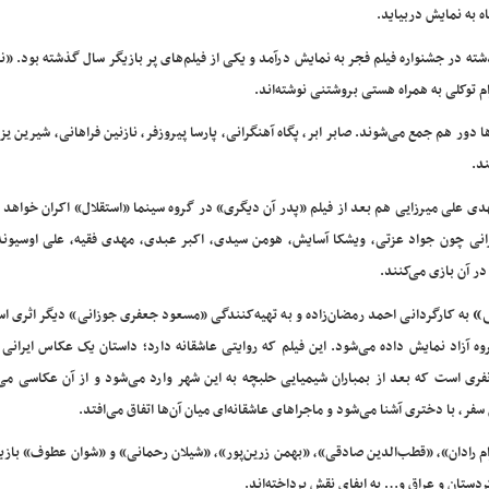
اه به نمایش دربیاید.
در جشنواره فیلم فجر به نمایش درآمد و یکی از فیلم‌های پر بازیگر سال گذشته بود. «ن
م توکلی به همراه هستی بروشتنی نوشته‌اند.
ها دور هم جمع می‌شوند. صابر ابر، پگاه آهنگرانی، پارسا پیروزفر، نازنین فراهانی، شیرین ی
د.
ی علی میرزایی هم بعد از فیلم «پدر آن دیگری» در گروه سینما «استقلال» اکران خواهد 
انی چون جواد عزتی، ویشکا آسایش، هومن سیدی، اکبر عبدی، مهدی فقیه، علی اوسیوند
در آن بازی می‌کنند.
»
به کارگردانی احمد رمضان‌زاده و به تهیه‌کنندگی «مسعود جعفری جوزانی» دیگر اثری ا
در گروه آزاد نمایش داده می‌شود. این فیلم که روایتی عاشقانه دارد؛ داستان یک عکاس ایرانی 
نفری است که بعد از بمباران شیمیایی حلبچه به این شهر وارد می‌شود و از آن عکاسی می‌
ر، با دختری آشنا می‌شود و ماجراهای عاشقانه‌ای میان آن‌ها اتفاق می‌افتد.
رام رادان»، «قطب‌الدین صادقی»، «بهمن زرین‌پور»، «شیلان رحمانی» و «شوان عطوف» بازی
کردستان و عراق و… به ایفای نقش پرداخته‌اند.