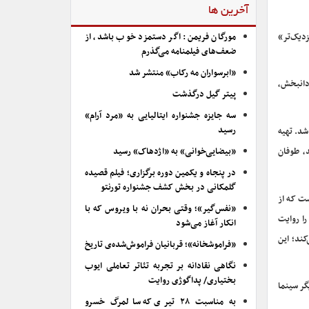
آخرین ها
زدیک‌تر»
مورگان فریمن: اگر دستمزد خوب باشد، از
ضعف‌های فیلمنامه می‌گذرم
«ابرسواران مه رکاب» منتشر شد
زدانبخش،
پیتر گیل درگذشت
سه جایزه جشنواره ایتالیایی به «مرد آرام»
رسید
شد. تهیه
، طوفان
«بیضایی‌خوانی» به «اژدهاک» رسید
در پنجاه و یکمین دوره برگزاری؛ فیلم قصیده
گلمکانی در بخش کشف جشنواره تورنتو
ست که از
«نفس‌گیر»؛ وقتی بحران نه با ویروس که با
را روایت
انکار آغاز می‌شود
کند؛ این
«فراموشخانه»؛ قربانیان فراموش‌شده‌ی تاریخ
نگاهی نقادانه بر تجربه تئاتر تعاملی ایوب
بختیاری/ پداگوژی روایت
گر سینما
به مناسبت ۲۸ تیری که سالمرگ خسرو