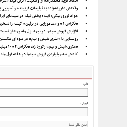
انتقاد نوید محمدزاده از وضعیت اکران فیلم «س
واکنش داروغه‌زاده به تبلیغات فریبنده و تخریبی ب
جواد نوروزبیگی: آینده پخش فیلم در سینمای ایر
«تگزاس ۲» و «سامورایی در برلین» گیشه را تسخیر کردند/ گزارش فروش هفتگی سینمای ایران
افزایش فروش سینما در نیمه اول ماه رمضان نسبت
روستایی با «متری شیش و نیم» در سودای شکستن
«متری شیش و نیم» رکورد زد، «تگزاس ۲» ۱۰ میلیاردی شد/مرور فروش هفتگی سینمای ایران
کاهش سه میلیاردی فروش سینما در هفته اول ماه ر
نام:
ایمیل: