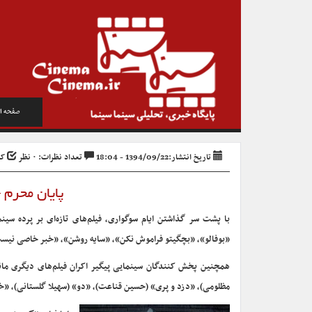
صفحه ا
تاریخ انتشار:1394/09/22 - 18:04
تعداد نظرات: ۰ نظر
کد 
پایان محرم 
با پشت سر گذاشتن ایام سوگواری، فیلم‌های تازه‌ای بر پرده سینما
«بوفالو»، «بچگیتو فراموش نکن»، «سایه روشن»، «خبر خاصی نیست
همچنین پخش کنندگان سینمایی پیگیر اکران فیلم‌های دیگری مان
مظلومی)، «دزد و پری» (حسین قناعت)، «دو» (سهیلا گلستانی)، «خان