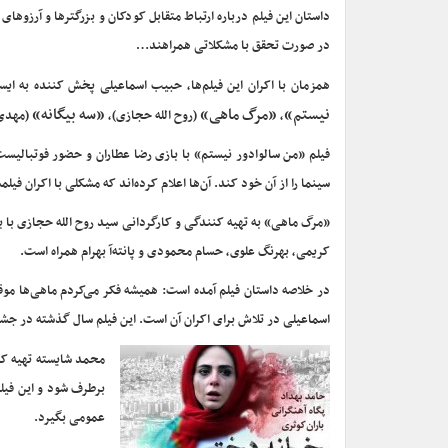
داستان این فیلم درباره ارتباط متقابل کودکان و بزرگتر‌ها و آرزوه
در صورت تحقق با مشکلاتی همراهند…
همزمان با اکران این فیلم‌ها، حبیب اسماعیلی پخش کننده به ایسن
نیستم»
«مرگ ماهی»
«سه بیگانه»
،
(روح الله حجازی)،
(مهدی
فیلم «من سالوادور نیستم» با بازی رضا عطاران و حضور فوتبالی
سینما را از آن خود کند. آن‌ها اعلام کرده‌اند که مشکلی با اکران فیلم
«مرگ ماهی» به تهیه کنندگی و کارگردانی سید روح الله حجازی با ب
کریمی، بهرنگ علوی، حسام محمودی و پانته‏‌آ بهرام همراه است.
در خلاصه داستان فیلم آمده است: همیشه فکر می‌کردم ماهی‌ها مو
اسماعیلی در تلاش برای اکران آن است. این فیلم سال گذشته در جشنو
محمد شایسته تهیه کن
برطرف شود و این فیلم
عمومی بگیرد.