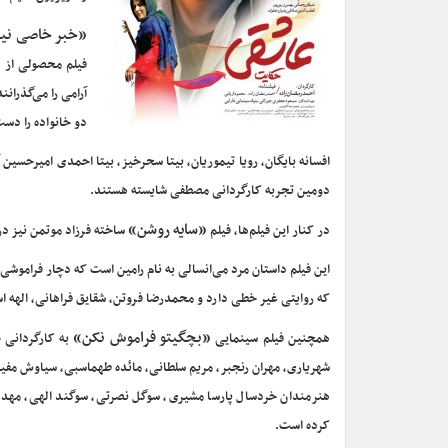
«خبر خاصی ن
فیلم محصولی از ه
آرامی را می‌گذران
دو خانواده را دس
افسانه بایگان، رویا تیموریان، بیتا سحرخیز، بیتا احمدی امیرحسین
دومین تجربه کارگردانی مصطفی شایسته هستند.
«سایه روشن»
در کنار این فیلم‌ها، فیلم
ساخته فرزاد موتمن نیز در گروه هنر و ت
این فیلم داستان مرد می‌انسالی به نام رامین است که دچار فراموشی
که روایتی غیر خطی دارد و محمدرضا فروتن، شقایق فراهانی، الهه است
«بچگیتو فراموش نکن»
همچنین فیلم سینمایی
به کارگردانی 
شهریاری، مهران رنجبر، مریم سلطانی، مائده طهماسبی، سیاوش مفی
هنرمندان خردسال پارسا مشیری، سوگل نصرتی، سوگند الهی، مهدی
کرده است.