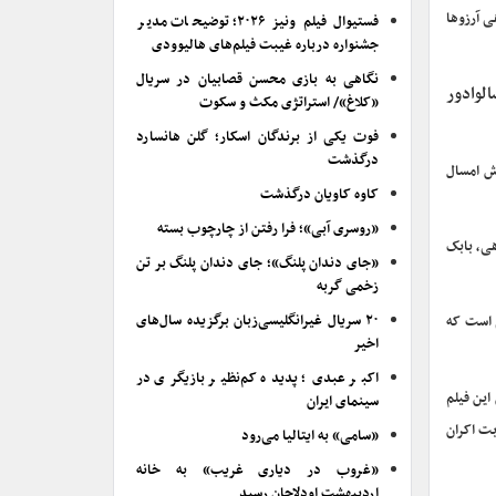
 آرزو‌ها
فستیوال فیلم ونیز ۲۰۲۶؛ توضیحات مدیر
جشنواره درباره غیبت فیلم‌های هالیوودی
نگاهی به بازی محسن قصابیان در سریال
لوادور
«کلاغ»/ استراتژی مکث و سکوت
فوت یکی از برندگان اسکار؛ گلن هانسارد
درگذشت
ش امسال
کاوه کاویان درگذشت
«روسری آبی»؛ فرا رفتن از چارچوب بسته
هی، بابک
«جای دندان پلنگ»؛ جای دندان پلنگ بر تن
زخمی گربه
۲۰ سریال غیرانگلیسی‌زبان برگزیده سال‌های
 است که
اخیر
اکبر عبدی؛ پدیده کم‌نظیر بازیگری در
این فیلم
سینمای ایران
بت اکران
«سامی» به ایتالیا می‌رود
«غروب در دیاری غریب» به خانه
اردیبهشت اودلاجان رسید