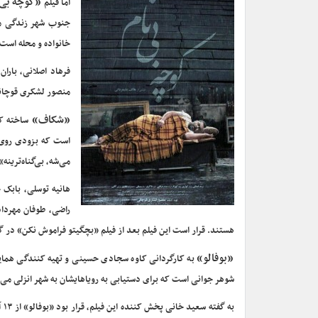
«کوچه بی‌
اما فیلم
جنوب شهر زندگی می
خانواده و محله است، 
فرهاد اصلانی، باران
منصور لشکری قوچان
«شکاف»
ساخته کی
است که بزودی روی 
می‌شه، بی‌گناه‌ترینه»
هانیه توسلی، بابک 
راضی، طوفان مهردا
هستند. قرار است این فیلم بعد از فیلم «بچگیتو فراموش نکن» در گر
«بوفالو»
به کارگردانی کاوه سجادی حسینی و تهیه کنندگی همایون ا
شوهر جوانی است که برای دستیابی به رویا‌هایشان به شهر انزلی می‌رون
به