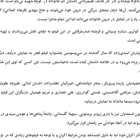
نام»
نوشته و کار کار هاتف علیمردانی داستان دو خانواده در کوچه شهید بی‌نام است که
‌کنند. آن‌ها دچار معضل بزرگی در درون خود می‌شوند و حاج مهدی (فرهاد اصلانی) ک
راه را در تعامل در درون خانواده می‌داند اما این تمام ماجرا نیست.
 کوثری، ستاره پسیانی و فرشته‌ صدرعرفایی در این فیلم به ایفای نقش می‌پردازند و تهیه‌
ی است.
ارش اسدی‌زاده که سال گذشته در سی‌وسومین جشنواره فیلم فجر به نمایش درآمد، دیگ
پرده می‌رود و در خلاصه داستان آمده است: «حواستون نیست، اون کسی که توی این ش
.
حمیدیان، پارسا پیروزفر، سحر دولتشاهی، امیرکیان نجف‌زاده، احسان امانی، علیرضا علوی
دیان، مرتضی آقاحسینی، هستی گودرزی، علی حصاری و مریم همتیان بازیگران این فیلم 
وه سینما ماندانا به نمایش دربیاید.
سعدیان نیز با بازی پرویز پرستویی‌، سهیلا گلستانی‌، پانته‌آ پناهی‌ها و هومن سیدی درب
د اما در آنجا حوادثی سر راه‌شان قرار می‌گیرد.
 گفته سعید خانی پخش کننده این فیلم، قرار بود «بوفالو» از ۱۳ آذر اکران شود اما به دلیل نامساعد بودن شرایط اکران و با توجه به فیلم‌های زیادی که