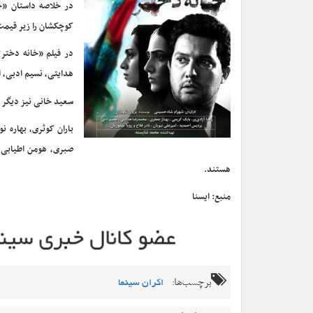
در خلاصه داستان «خا
کوچکشان را زیر قیمت 
در فیلم «خانه دختر»
هدایتی، نسیم ادبی، ا
سعید خانی نیز دیگر 
باران کوثری، بهاره ن
صبری، هومن اطیابی و
هستند.
منبع: ایسنا
برچسب‌ها:
اکران سینما