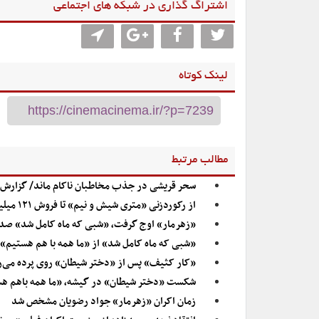
اشتراگ گذاری در شبکه های اجتماعی
لینک کوتاه
مطالب مرتبط
سحر قریشی در جذب مخاطبان ناکام ماند/ گزارش 
از رکوردزنی «متری شیش و نیم» تا فروش ۱۲۱ میلیاردی/ نگاهی به اتفاقات ۱۰۰ روز نخست سینمای ایران
«زهرمار» اوج گرفت، «شبی که ماه کامل شد» صد
«شبی که ماه کامل شد» از «ما همه با هم هستیم
«کار کثیف» پس از «دختر شیطان» روی پرده می‌ر
شکست «دختر شیطان» در گیشه، «ما همه باهم هس
زمان اکران «زهرمار» جواد رضویان مشخص شد