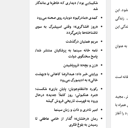
شکیبایی بود/ دیداری که خاطره‌ای ماندگار
شد
شود. این
کمدی «مادرکیو» دوباره روی صحنه می‌رود
‌ زندگی
ندگی این
«روز افشاگری»؛ وقتی اسپیلبرگ به سوی
ناشناخته‌ها بازمی‌گردد
مریم همتیان درگذشت
به عنوان
نامه خانه سینما به پزشکیان منتشر شد/
پاسخ سخنگوی دولت
«زن و بچه»؛ فروپاشیدن
ورایتی خبر داد؛ عبدالرضا کاهانی با «بهشت
انه‌ است
خالی» به ادینبورگ می‌رود
رکورد «انتقام‌جویان: پایان بازی» شکست؛
«مرد عنکبوتی: روز کاملاً جدید» درحال
ر، مجید
ورود به فهرست تاریخی فروش گیشه
همراه با
امیر نادری و ذات و زبان سینما
را آغاز
رمان «رخشان»؛ گُذار از خامیِ عاطفی تا
رسیدن به بلوغ فکری