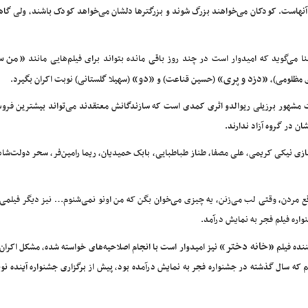
ای آنهاست. کودکان می‌خواهند بزرگ شوند و بزرگتر‌ها دلشان می‌خواهد کودک باشند، ولی گاهی
«من سا
ا می‌گوید که امیدوار است در چند روز باقی مانده بتواند برای فیلم‌هایی مانند
«دزد و پری»
«دو»
 مظلومی)،
(حسین قناعت) و
(سهیلا گلستانی) نوبت اکران بگیرد.
ست مشهور برزیلی ریوالدو اثری کمدی است که سازندگانش معتقدند می‌تواند بیشترین فرو
شان در گروه آزاد ندارند.
ازی نیکی کریمی، علی مصفا، طناز طباطبایی، بابک حمیدیان، ریما رامین‏‌فر، سحر دولت‌شا
قع مردن، وقتی لب می‌زنن، یه چیزی می‌خوان بگن که من اونو نمی‌شنوم… نیز دیگر فیلمی
اره فیلم فجر به نمایش درآمد.
«خانه دختر»
نده فیلم
نیز امیدوار است با انجام اصلاحیه‌های خواسته شده، مشکل اکران 
 که سال گذشته در جشنواره فجر به نمایش درآمده بود، پیش از برگزاری جشنواره آینده نو