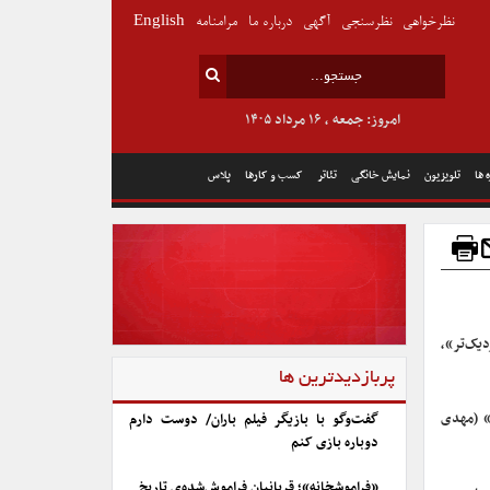
نظرخواهی
نظرسنجی
آگهی
درباره ما
مرامنامه
English
امروز: جمعه , ۱۶ مرداد ۱۴۰۵
 ها
تلویزیون
نمایش خانگی
تئاتر
کسب و کارها
پلاس
یک‌تر»،
پربازدیدترین ها
» (مهدی
گفت‌وگو با بازیگر فیلم باران/ دوست دارم
دوباره بازی کنم
«فراموشخانه»؛ قربانیان فراموش‌شده‌ی تاریخ