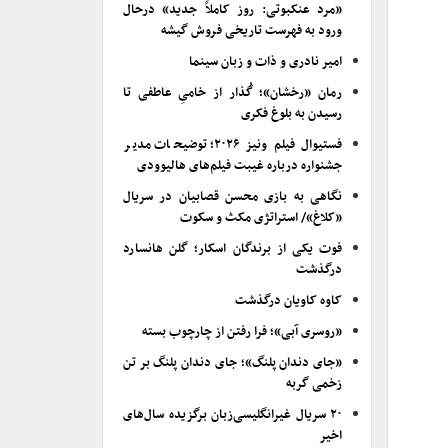
«مرد عنکبوتی: روز کاملاً جدید» درحال
ورود به فهرست تاریخی فروش گیشه
امیر نادری و ذات و زبان سینما
رمان «رخشان»؛ گُذار از خامیِ عاطفی تا
رسیدن به بلوغ فکری
فستیوال فیلم ونیز ۲۰۲۶؛ توضیحات مدیر
جشنواره درباره غیبت فیلم‌های هالیوودی
نگاهی به بازی محسن قصابیان در سریال
«کلاغ»/ استراتژی مکث و سکوت
فوت یکی از برندگان اسکار؛ گلن هانسارد
درگذشت
کاوه کاویان درگذشت
«روسری آبی»؛ فرا رفتن از چارچوب بسته
«جای دندان پلنگ»؛ جای دندان پلنگ بر تن
زخمی گربه
۲۰ سریال غیرانگلیسی‌زبان برگزیده سال‌های
اخیر