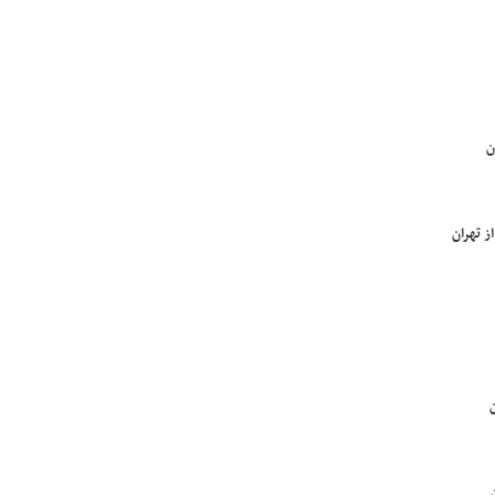
ن
ز تهران