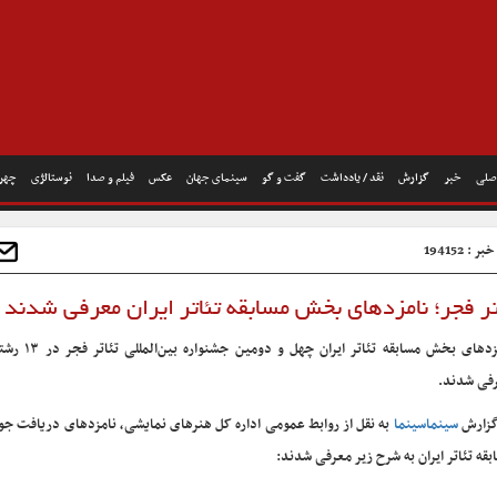
صلی
خبر
گزارش
نقد / یادداشت
گفت و گو
سینمای جهان
عکس
فیلم و صدا
نوستالژی
چهره
 : 194152
تر فجر؛ نامزدهای بخش مسابقه تئاتر ایران معرفی شدند
نامزدهای بخش مسابقه تئاتر ایرا
فی شدند.
گزارش
سینماسینما
به نقل از روابط عمومی اداره کل هنرهای نمایشی، نامزدهای دریافت جو
بقه تئاتر ایران به شرح زیر معرفی شدند: