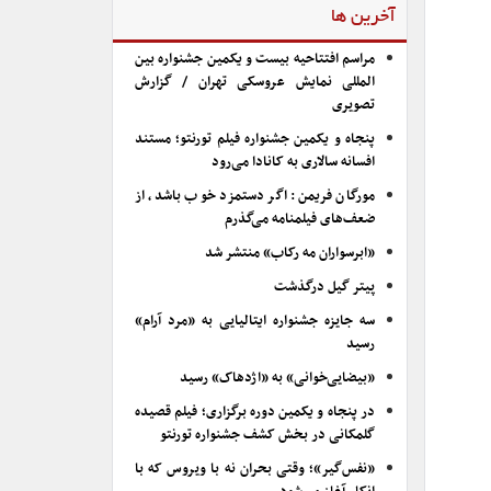
آخرین ها
مراسم افتتاحیه بیست و یکمین جشنواره بین
المللی نمایش عروسکی تهران / گزارش
تصویری
پنجاه و یکمین جشنواره فیلم تورنتو؛ مستند
افسانه سالاری به کانادا می‌رود
مورگان فریمن: اگر دستمزد خوب باشد، از
ضعف‌های فیلمنامه می‌گذرم
«ابرسواران مه رکاب» منتشر شد
پیتر گیل درگذشت
سه جایزه جشنواره ایتالیایی به «مرد آرام»
رسید
«بیضایی‌خوانی» به «اژدهاک» رسید
در پنجاه و یکمین دوره برگزاری؛ فیلم قصیده
گلمکانی در بخش کشف جشنواره تورنتو
«نفس‌گیر»؛ وقتی بحران نه با ویروس که با