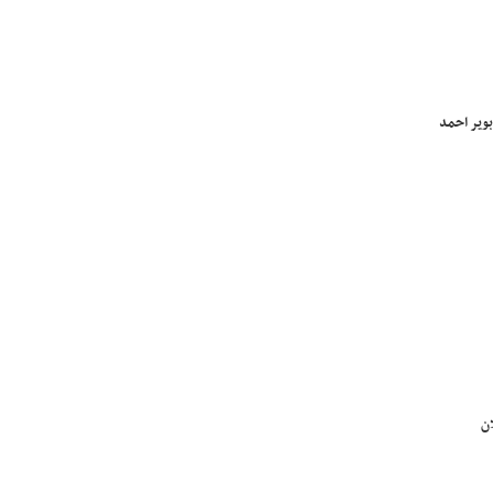
بویر احمد
ن