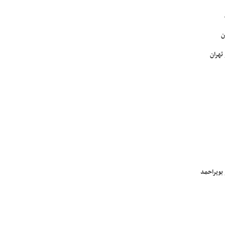
ن
تهران
بویراحمد