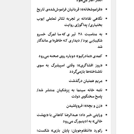
انکار آغاز می‌شود
«فراموشخانه»؛ قربانیان فراموش‌شده‌ی تاریخ
نگاهی نقادانه بر تجربه تئاتر تعاملی ایوب
بختیاری/ پداگوژی روایت
به مناسبت ۲۸ تیری که سالمرگ خسرو
شکیبایی بود/ دیداری که خاطره‌ای ماندگار
شد
کمدی «مادرکیو» دوباره روی صحنه می‌رود
«روز افشاگری»؛ وقتی اسپیلبرگ به سوی
ناشناخته‌ها بازمی‌گردد
مریم همتیان درگذشت
نامه خانه سینما به پزشکیان منتشر شد/
پاسخ سخنگوی دولت
«زن و بچه»؛ فروپاشیدن
ورایتی خبر داد؛ عبدالرضا کاهانی با «بهشت
خالی» به ادینبورگ می‌رود
رکورد «انتقام‌جویان: پایان بازی» شکست؛