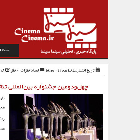
صفحه ا
تاریخ انتشار:1402/11/12 - 16:59
تعداد نظرات: ۰ نظر
کد خبر
چهل‌ودومین جشنواره بین‌المللی تئا
معر
به 
مسا