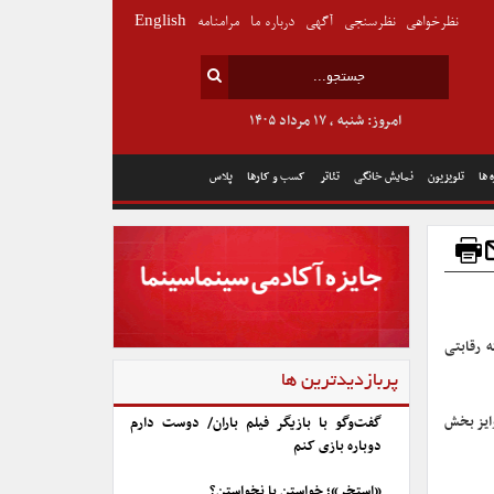
نظرخواهی
نظرسنجی
آگهی
درباره ما
مرامنامه
English
امروز: شنبه , ۱۷ مرداد ۱۴۰۵
 ها
تلویزیون
نمایش خانگی
تئاتر
کسب و کارها
پلاس
ن چهل و دومین جشنواره بین‌المللی تئاتر فجر در ۱۳ رشته رقابتی
پربازدیدترین ها
ایز بخش
گفت‌وگو با بازیگر فیلم باران/ دوست دارم
دوباره بازی کنم
«استخر»؛ خواستن یا نخواستن؟